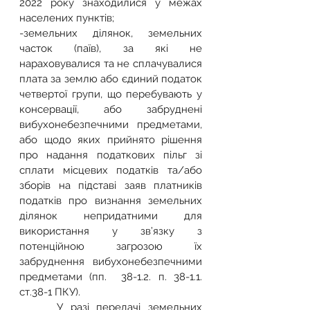
2022 року знаходилися у межах 
населених пунктів;
-земельних ділянок, земельних 
часток (паїв), за які не 
нараховувалися та не сплачувалися 
плата за землю або єдиний податок 
четвертої групи, що перебувають у 
консервації, або забруднені 
вибухонебезпечними предметами, 
або щодо яких прийнято рішення 
про надання податкових пільг зі 
сплати місцевих податків та/або 
зборів на підставі заяв платників 
податків про визнання земельних 
ділянок непридатними для 
використання у зв’язку з 
потенційною загрозою їх 
забруднення вибухонебезпечними 
предметами (пп.  38-1.2. п. 38-1.1. 
ст.38-1 ПКУ).
     У разі передачі земельних 