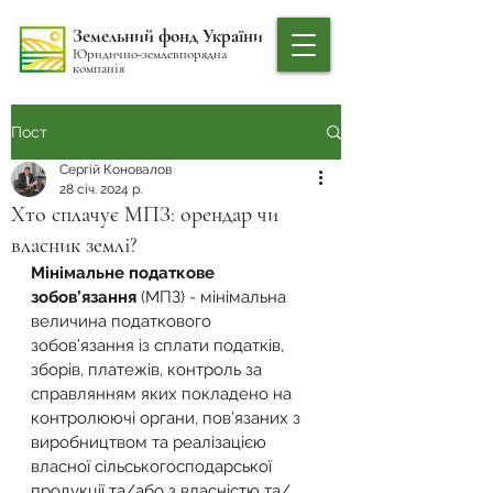
Земельний фонд України
Юридично-землевпорядна
компанія
Пост
Сергій Коновалов
28 січ. 2024 р.
Хто сплачує МПЗ: орендар чи
власник землі?
Мінімальне податкове 
зобов’язання
 (МПЗ) - мінімальна 
величина податкового 
зобов’язання із сплати податків, 
зборів, платежів, контроль за 
справлянням яких покладено на 
контролюючі органи, пов’язаних з 
виробництвом та реалізацією 
власної сільськогосподарської 
продукції та/або з власністю та/