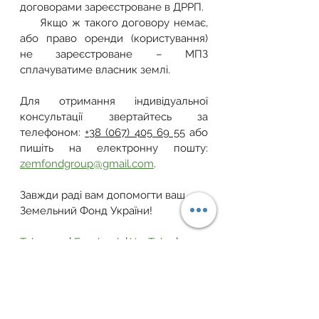
договорами зареєстроване в ДРРП.
     Якщо ж такого договору немає, 
або право оренди (користування) 
не зареєстроване – МПЗ 
сплачуватиме власник землі.
Для отримання індивідуальної 
консультації звертайтесь за 
телефоном: 
+38 (067) 405 69 55
 або 
пишіть на електронну пошту: 
zemfondgroup@gmail.com
.
Завжди раді вам допомогти ваш 
Земельний Фонд України!
Telegram
 | 
Facebook
 | 
YouTube
 | 
Instagram
 | 
Тікток
 | 
Viber-канал
земельна ділянка
закон україни
власність
оренда землі
податки
Податки стосовно земельної сфери