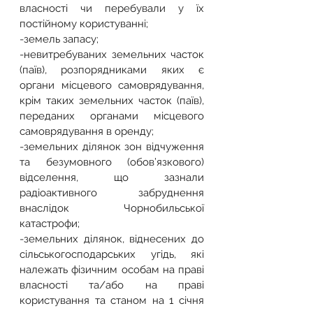
власності чи перебували у їх 
постійному користуванні;
-земель запасу;
-невитребуваних земельних часток 
(паїв), розпорядниками яких є 
органи місцевого самоврядування, 
крім таких земельних часток (паїв), 
переданих органами місцевого 
самоврядування в оренду;
-земельних ділянок зон відчуження 
та безумовного (обов’язкового) 
відселення, що зазнали 
радіоактивного забруднення 
внаслідок Чорнобильської 
катастрофи;
-земельних ділянок, віднесених до 
сільськогосподарських угідь, які 
належать фізичним особам на праві 
власності та/або на праві 
користування та станом на 1 січня 