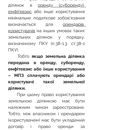
ділянок в 
оренду (суборенду), 
емфітевзис
 або інше користування 
мінімальне податкове зобов’язання 
визначається для 
орендарів, 
користувачів
 на інших умовах таких 
земельних ділянок у порядку, 
визначеному ПКУ (п.38-1.3. ст.38-1 
ПКУ).
    Тобто 
якщо земельна ділянка 
передана в оренду, суборенду, 
емфітевзис або інше користування 
– МПЗ сплачують орендарі або 
користувачі такої земельної 
ділянки.
     При цьому право користування 
земельною ділянкою має бути 
належним чином зареєстроване. 
Тобто, між власником і орендарем 
(користувачем) має бути укладений 
договір і право оренди за 