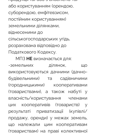
або користуванням (орендою, 
суборендою, емфітевзисом, 
постійним користуванням) 
земельними ділянками, 
віднесеними до 
сільськогосподарських угідь, 
розрахована відповідно до 
Податкового Кодексу.
      МПЗ 
НЕ
 визначається для:
-земельних ділянок, що 
використовуються дачними (дачно-
будівельними) та садівничими 
(городницькими) кооперативами 
(товариствами), а також набуті у 
власність/користування членами 
цих кооперативів (товариств) у 
результаті приватизації (купівлі/
продажу, оренди) у межах земель, 
що належали цим кооперативам 
(товариствам) на праві колективної 