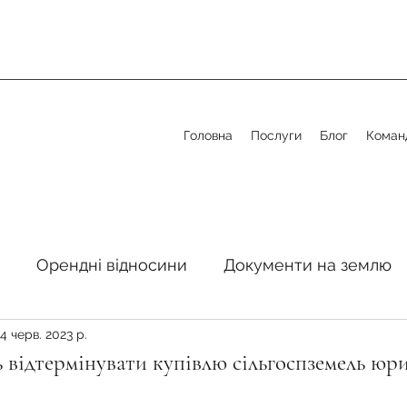
Головна
Послуги
Блог
Коман
Орендні відносини
Документи на землю
4 черв. 2023 р.
стосовно земельної сфери
Органи місцевого 
 відтермінувати купівлю сільгоспземель ю