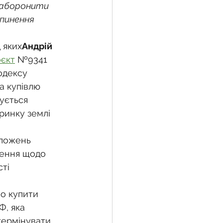
заборонити 
пинення 
жба
 яких
Андрій 
єкт
 №9341 
одексу 
 земельної ділянки
 купівлю 
ується 
ринку землі 
воєнний час
оложень 
ження щодо 
ті 
о купити 
Ф, яка 
дтермінувати 