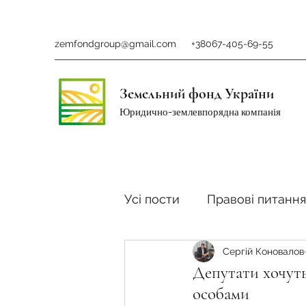
zemfondgroup@gmail.com
+38067-405-69-55
Земельний фонд України
Юридично-землевпорядна компанія
Усі пости
Правові питання
Сергій Коновалов
Ринок землі
Податки 
Депутати хочуть
особами