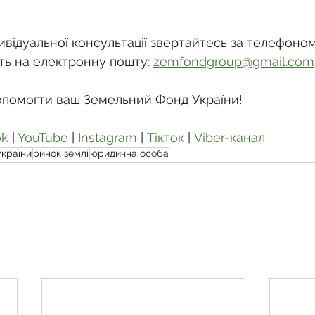
відуальної консультації звертайтесь за телефоном
ть на електронну пошту: 
zemfondgroup@gmail.com
опомогти ваш Земельний Фонд України!
ok
 | 
YouTube
 | 
Instagram
 | 
Тікток
 | 
Viber-канал
україни
ринок землі
юридична особа