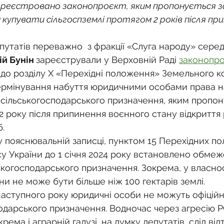
о
Спадкування земельної ділянки
зареєстровано законопроєкт, яким пропонується 
купувати сільгоспземлі протягом 2 років після при
нодавства
Земельні питання
Військова слу
путатів переважно  з фракції «Слуга народу» серед
ій Бунін 
зареєстрували у Верховній Раді 
законопро
 до розділу X «Перехідні положення» Земельного к
нка
Суд
Будівництво
Встановлення меж
ермінування набуття юридичними особами права на
 сільськогосподарського призначення, яким пропон
2 року після припинення воєнного стану відкриття 
єстрація земельних прав
Юридичні питання у 
.
у пояснювальній записці, пунктом 15 Перехідних п
у України до 1 січня 2024 року встановлено обме
ькогосподарського призначення. Зокрема, у власнос
и не може бути більше ніж 100 гектарів землі.
наступного року юридичні особи не можуть офіційн
одарського призначення. Водночас через агресію Р
крема і аграрній галузі, на думку депутатів, слід ві