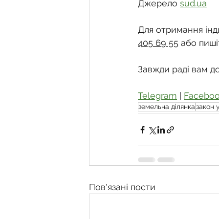
Джерело 
sud.ua
Для отримання інди
405 69 55
 або пиші
Завжди раді вам д
Telegram
 | 
Facebo
земельна ділянка
закон 
Пов'язані пости