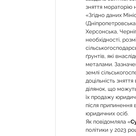
зняття мораторію 
«Згідно даних Міні
(Дніпропетровська,
Херсонська, Черніг
необхідності, розм
сільськогосподарс
ґрунтів, які внасл
металами. Зазначен
землі сільськогосп
доцільність знятт
ділянок, що можуть
їх продажу юридич
після припинення в
юридичних осіб.
Як повідомляла «
С
політики у 2023 роц