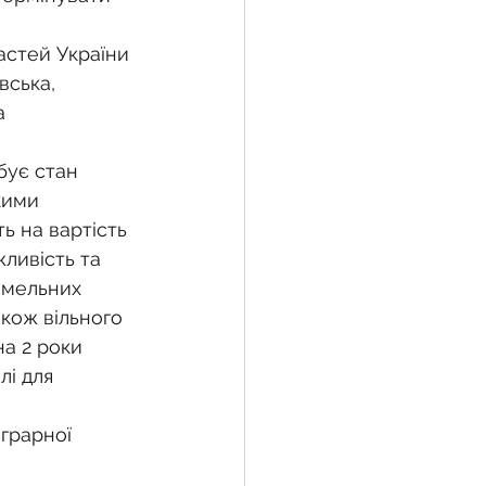
астей України 
вська, 
а 
бує стан 
кими 
ь на вартість 
ливість та 
емельних 
кож вільного 
а 2 роки 
і для 
грарної 