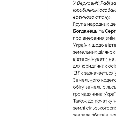
Фермерське господарств
У Верховній Раді 
юридичним особам 
воєнного стану.
Новини земельного зако
Група народних де
Богданець
 та
 Серг
про внесення змін
Нормативно-грошова оці
України щодо відт
земельних ділянок
відтермінувати на 
Сервітут
Державна ре
для юридичних осіб
📑Як зазначається 
Земельного кодекс
Загальні правові питання
обігу земель сільс
громадянина Україн
Також до початку 
землі сільськогосп
завдала збитків, зо