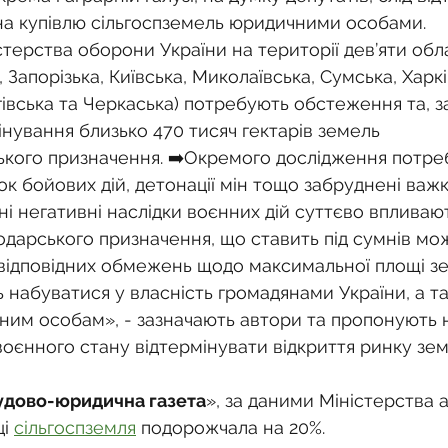
на купівлю сільгоспземель юридичними особами.
стерства оборони України на території дев’яти обл
 Запорізька, Київська, Миколаївська, Сумська, Харкі
івська та Черкаська) потребують обстеження та, з
інування близько 470 тисяч гектарів земель 
ького призначення. ➡️Окремого дослідження потре
ідок бойових дій, детонації мін тощо забруднені важ
і негативні наслідки воєнних дій суттєво впливают
одарського призначення, що ставить під сумнів мож
я відповідних обмежень щодо максимальної площі з
 набуватися у власність громадянами України, а та
ним особам», - зазначають автори та пропонують н
оєнного стану відтермінувати відкриття ринку земл
удово-юридична газета
», за даними Міністерства а
і 
сільгоспземля
 подорожчала на 20%.