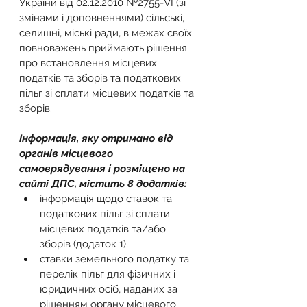
України від 02.12.2010 №2755-VI (зі 
змінами і доповненнями) сільські, 
селищні, міські ради, в межах своїх 
повноважень приймають рішення 
про встановлення місцевих 
податків та зборів та податкових 
пільг зі сплати місцевих податків та 
зборів.
Інформація, яку отримано від 
органів місцевого 
самоврядування і розміщено на 
сайті ДПС, містить 8 додатків:
інформація щодо ставок та 
податкових пільг зі сплати 
місцевих податків та/або 
зборів (додаток 1);
ставки земельного податку та 
перелік пільг для фізичних і 
юридичних осіб, наданих за 
рішенням органу місцевого 