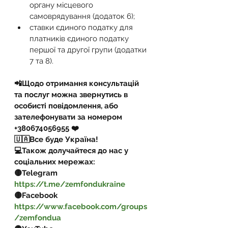
органу місцевого 
самоврядування (додаток 6);
ставки єдиного податку для 
платників єдиного податку 
першої та другої групи (додатки 
7 та 8).
📲Щодо отримання консультацій 
та послуг можна звернутись в 
особисті повідомлення, або 
зателефонувати за номером 
+380674056955 ❤️
🇺🇦Все буде Україна!
💻Також долучайтеся до нас у 
соціальних мережах:
🟡Telegram 
https://t.me/zemfondukraine
🟡Facebook 
https://www.facebook.com/groups
/zemfondua