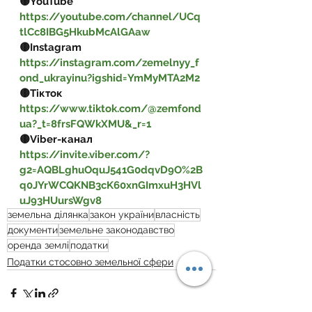
🟡YouTube 
https://youtube.com/channel/UCq
tlCc8IBG5HkubMcAlGAaw
🟡Instagram 
https://instagram.com/zemelnyy_f
ond_ukrayinu?igshid=YmMyMTA2M2
🟡Тікток 
https://www.tiktok.com/@zemfond
ua?_t=8frsFQWkXMU&_r=1
🟡Viber-канал 
https://invite.viber.com/?
g2=AQBLghuOquJ541G0dqvD9O%2B
q0JYrWCQKNB3cK60xnGImxuH3HVl
uJ93HUursWgv8
земельна ділянка
закон україни
власність
документи
земельне законодавство
оренда землі
податки
Податки стосовно земельної сфери