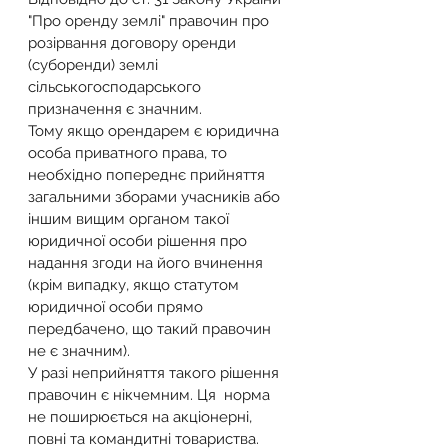
"Про оренду землі" правочин про 
розірвання договору оренди 
(суборенди) землі 
сільськогосподарського 
призначення є значним.
Тому якщо орендарем є юридична 
особа приватного права, то 
необхідно попереднє прийняття 
загальними зборами учасників або 
іншим вищим органом такої 
юридичної особи рішення про 
надання згоди на його вчинення 
(крім випадку, якщо статутом 
юридичної особи прямо 
передбачено, що такий правочин 
не є значним).
У разі неприйняття такого рішення 
правочин є нікчемним. Ця  норма 
не поширюється на акціонерні, 
повні та командитні товариства.