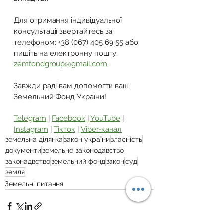
Для отримання індивідуальної 
консультації звертайтесь за 
телефоном: +38 (067) 405 69 55 або 
пишіть на електронну пошту: 
zemfondgroup@gmail.com
.
Завжди раді вам допомогти ваш 
Земельний Фонд України!
Telegram
 | 
Facebook
 | 
YouTube
 | 
Instagram
 | 
Тікток
 | 
Viber-канал
земельна ділянка
закон україни
власність
документи
земельне законодавство
законадвство
земельний фонд
закон
суд
земля
Земельні питання