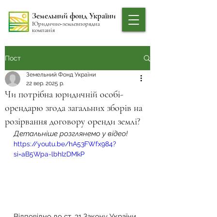
Земельний фонд України
Юридично-землевпорядна
компанія
Пост
Земельний Фонд України
22 вер. 2025 р.
Чи потрібна юридичній особі-
орендарю згода загальних зборів на
розірвання договору оренди землі?
Детальніше розглянемо у відео!
https://youtu.be/hA53FWfx984?
si=aB5Wpa-lbhIzDMkP
Відповідно до ст. 31 Закону України 