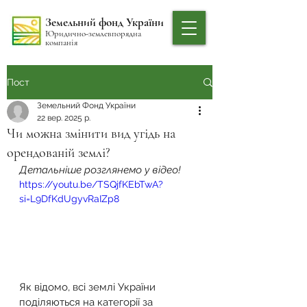
Земельний фонд України
Юридично-землевпорядна
компанія
Пост
Земельний Фонд України
22 вер. 2025 р.
Чи можна змінити вид угідь на
орендованій землі?
Детальніше розглянемо у відео!
https://youtu.be/TSQjfKEbTwA?
si=L9DfKdUgyvRaIZp8
Як відомо, всі землі України 
поділяються на категорії за 