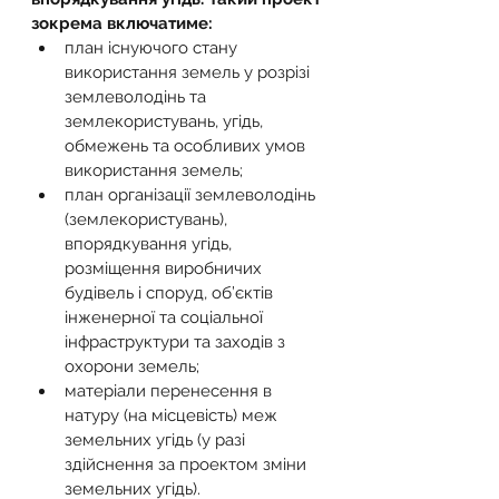
зокрема включатиме:
план існуючого стану 
використання земель у розрізі 
землеволодінь та 
землекористувань, угідь, 
обмежень та особливих умов 
використання земель;
план організації землеволодінь 
(землекористувань), 
впорядкування угідь, 
розміщення виробничих 
будівель і споруд, об’єктів 
інженерної та соціальної 
інфраструктури та заходів з 
охорони земель;
матеріали перенесення в 
натуру (на місцевість) меж 
земельних угідь (у разі 
здійснення за проектом зміни 
земельних угідь).