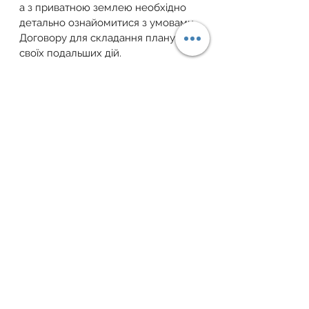
а з приватною землею необхідно 
детально ознайомитися з умовами 
Договору для складання плану 
своїх подальших дій.
Для отримання індивідуальної 
консультації звертайтесь за 
телефоном: +38 (067) 405 69 55 або 
пишіть на електронну пошту: 
zemfondgroup@gmail.com
.
Завжди раді вам допомогти ваш 
Земельний Фонд України!
Telegram
 | 
Facebook
 | 
YouTube
 | 
Instagram
 | 
Тікток
 | 
Viber-канал
земельна ділянка
закон україни
власність
земельне законодавство
законадвство
земельний фонд
закон
право власності
суд
земля