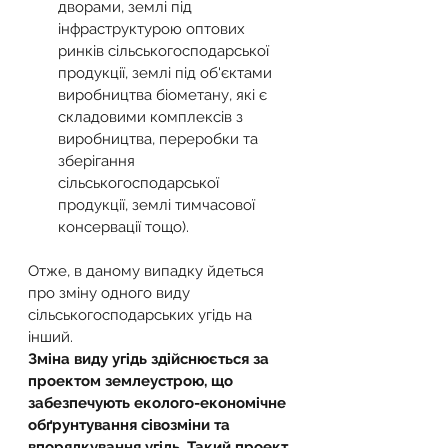
дворами, землі під 
інфраструктурою оптових 
ринків сільськогосподарської 
продукції, землі під об'єктами 
виробництва біометану, які є 
складовими комплексів з 
виробництва, переробки та 
зберігання 
сільськогосподарської 
продукції, землі тимчасової 
консервації тощо).
Отже, в даному випадку йдеться 
про зміну одного виду 
сільськогосподарських угідь на 
інший.
Зміна виду угідь здійснюється за 
проектом землеустрою, що 
забезпечують еколого-економічне 
обґрунтування сівозміни та 
впорядкування угідь. Такий проект 