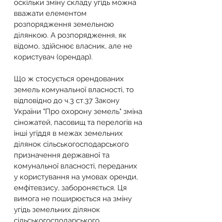
оскільки зміну складу угідь можна 
вважати елементом 
розпорядження земельною 
ділянкою. А розпорядження, як 
відомо, здійснює власник, але не 
користувач (орендар).
Що ж стосується орендованих 
земель комунальної власності, то 
відповідно до ч.3 ст.37 Закону 
України "Про охорону земель" зміна 
сіножатей, пасовищ та перелогів на 
інші угіддя в межах земельних 
ділянок сільськогосподарського 
призначення державної та 
комунальної власності, переданих 
у користування на умовах оренди, 
емфітевзису, забороняється. Ця 
вимога не поширюється на зміну 
угідь земельних ділянок 
сільськогосподарського 