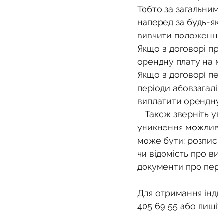
Тобто за загальни
наперед за будь-я
вивчити положенн
Якщо в договорі п
орендну плату на 
Якщо в договорі п
періоди абовзагалі
виплатити орендну
Також зверніть у
уникнення можливи
може бути: розпис
чи відомість про в
документи про пер
Для отримання інди
405 69 55
 або пиші