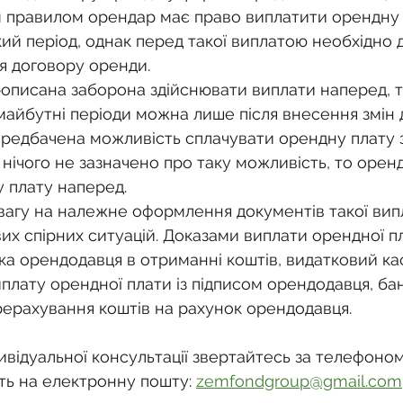
м правилом орендар має право виплатити орендну 
кий період, однак перед такої виплатою необхідно 
я договору оренди.
рописана заборона здійснювати виплати наперед, т
майбутні періоди можна лише після внесення змін 
ередбачена можливість сплачувати орендну плату з
 нічого не зазначено про таку можливість, то оре
 плату наперед.
вагу на належне оформлення документів такої вип
х спірних ситуацій. Доказами виплати орендної п
ка орендодавця в отриманні коштів, видатковий ка
иплату орендної плати із підписом орендодавця, бан
ерахування коштів на рахунок орендодавця.
відуальної консультації звертайтесь за телефоном
ть на електронну пошту: 
zemfondgroup@gmail.com