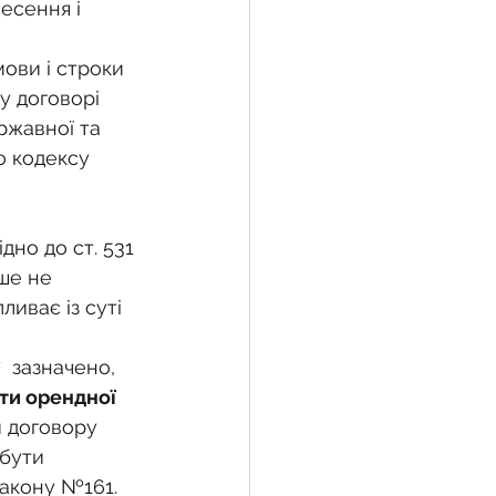
несення і 
мови і строки 
жба
у договорі 
ржавної та 
о кодексу 
 земельної ділянки
 
дно до ст. 531 
воєнний час
ше не 
иває із суті 
  зазначено, 
ти орендної 
 договору 
бути 
акону №161. 