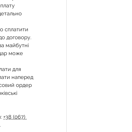
плату 
детально 
о сплатити 
до договору.
а майбутні 
ндар може 
лати для 
лати наперед 
совий ордер 
ківські 
: 
+38 (067) 
.