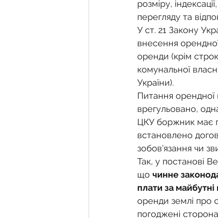
Фермерське господарств
розміру, індексації
перегляду та відпов
У ст. 21 Закону Ук
Новини земельного зако
внесення орендної
оренди (крім строк
комунальної власно
Нормативно-грошова оці
України). 
Питання орендної п
врегульовано, одна
Сервітут
Державна ре
ЦКУ боржник має п
встановлено догов
зобов’язання чи зв
Загальні правові питання
Так, у постанові Ве
що 
чинне законода
плати за майбутні
оренди землі про 
погоджені сторона