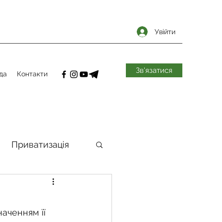
Увійти
Зв'язатися
да
Контакти
Приватизація
самоврядування
аченням її 