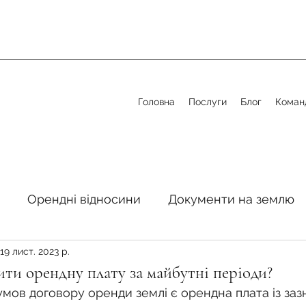
Головна
Послуги
Блог
Коман
Орендні відносини
Документи на землю
19 лист. 2023 р.
стосовно земельної сфери
Органи місцевого 
ти орендну плату за майбутні періоди?
умов договору оренди землі є орендна плата із зазн