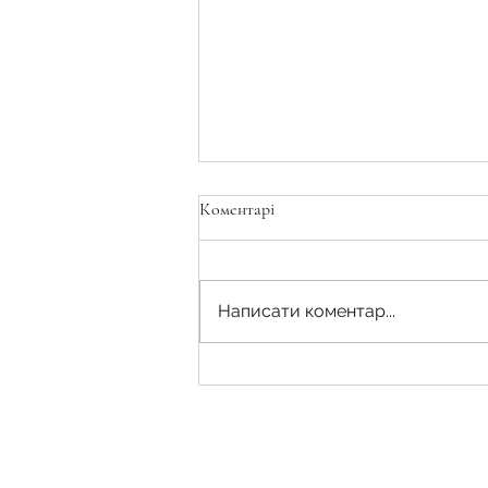
Коментарі
Написати коментар...
Відповідальність за самовільне
зайняття земельної ділянки