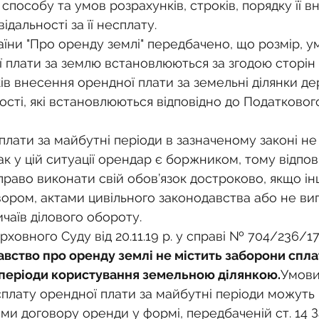
о
Спадкування земельної ділянки
, способу та умов розрахунків, строків, порядку її в
ідальності за її несплату.
раїни "Про оренду землі" передбачено, що розмір, у
нодавства
Земельні питання
Військова слу
 плати за землю встановлюються за згодою сторін 
ів внесення орендної плати за земельні ділянки де
сті, які встановлюються відповідно до Податковог
нка
Суд
Будівництво
Встановлення меж
лати за майбутні періоди в зазначеному законі не
к у цій ситуації орендар є боржником, тому відпові
єстрація земельних прав
Юридичні питання у 
раво виконати свій обов’язок достроково, якщо ін
ором, актами цивільного законодавства або не випл
ичаїв ділового обороту. 
рховного Суду від 20.11.19 р. у справі № 704/236/17
вство про оренду землі не містить заборони спла
 періоди користування земельною ділянкою.
Умови
сплату орендної плати за майбутні періоди можуть 
ми договору оренди у формі, передбаченій ст. 14 З