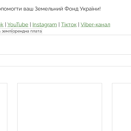
опомогти ваш Земельний Фонд України!
ok
 | 
YouTube
 | 
Instagram
 | 
Тікток
 | 
Viber-канал
 землі
орендна плата