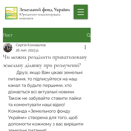
Земельний фонд України
Юридично-землевпорядна
компанія
Пост
Сергій Коновалов
26 лип. 2023 р.
Чи можна розділити приватизовану
земельну ділянку при розлученні?
       Друзі, якщо Вам цікаві земельні 
питання, то підписуйтеся на наш 
канал та будьте першими, хто 
дізнається всі актуальні новини. 
Також не забувайте ставити лайки 
та коментувати наші відео! 
Команда «Земельного фонду 
України» створена для того, щоб 
допомогти кожному з вас вирішити 
земельні питання!