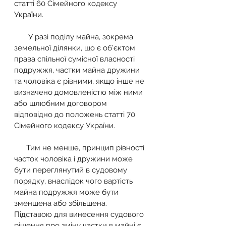
статті 60 Сімейного кодексу 
України. 
       У разі поділу майна, зокрема 
земельної ділянки, що є об’єктом 
права спільної сумісної власності 
подружжя, частки майна дружини 
та чоловіка є рівними, якщо інше не 
визначено домовленістю між ними 
або шлюбним договором 
відповідно до положень статті 70 
Сімейного кодексу України.
      Тим не менше, принцип рівності 
часток чоловіка і дружини може 
бути переглянутий в судовому 
порядку, внаслідок чого вартість 
майна подружжя може бути 
зменшена або збільшена. 
Підставою для винесення судового 
рішення про зміну частки в майні є 