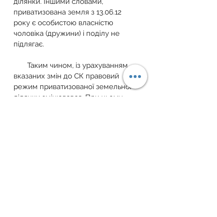
ділянки. Іншими словами, 
приватизована земля з 13.06.12 
року є особистою власністю 
чоловіка (дружини) і поділу не 
підлягає.
       Таким чином, із урахуванням 
вказаних змін до СК правовий 
режим приватизованої земельної 
ділянки змінювався. При цьому 
тільки в період часу з 8 лютого 2011 
року до 13 червня 2012 року 
включно приватизована  земельна 
ділянка визнавалась спільної 
сумісною власністю подружжя; до 
8 лютого 2011 року та після 13 
червня 2012 року така земельна 
ділянка належить до особистої 
приватної власності чоловіка або 
дружини та розділу при розірванні 
шлюбу не підлягає.