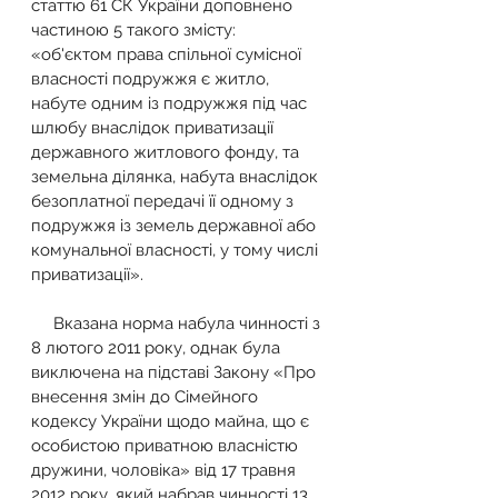
статтю 61 СК України доповнено 
частиною 5 такого змісту: 
«об'єктом права спільної сумісної 
власності подружжя є житло, 
набуте одним із подружжя під час 
шлюбу внаслідок приватизації 
державного житлового фонду, та 
земельна ділянка, набута внаслідок 
безоплатної передачі її одному з 
подружжя із земель державної або 
комунальної власності, у тому числі 
приватизації».
     Вказана норма набула чинності з 
8 лютого 2011 року, однак була 
виключена на підставі Закону «Про 
внесення змін до Сімейного 
кодексу України щодо майна, що є 
особистою приватною власністю 
дружини, чоловіка» від 17 травня 
2012 року, який набрав чинності 13 