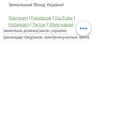
Земельний Фонд України!
Telegram
 | 
Facebook
 | 
YouTube
 | 
Instagram
 | 
Тікток
 | 
Viber-канал
земельна ділянка
закон україни
законадвство
ринок землі
комунальні землі
Ринок землі
Дивитися всі
Пов'язані пости