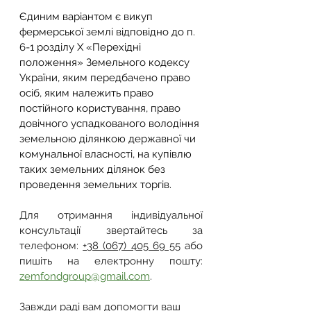
Єдиним варіантом є викуп 
фермерської землі відповідно до п. 
6-1 розділу Х «Перехідні 
положення» Земельного кодексу 
України, яким передбачено право 
осіб, яким належить право 
постійного користування, право 
довічного успадкованого володіння 
земельною ділянкою державної чи 
комунальної власності, на купівлю 
таких земельних ділянок без 
проведення земельних торгів.
Для отримання індивідуальної 
консультації звертайтесь за 
телефоном: 
+38 (067) 405 69 55
 або 
пишіть на електронну пошту: 
zemfondgroup@gmail.com
.
Завжди раді вам допомогти ваш 