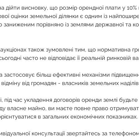
 дійти висновку, що розмір орендної плати у 10% в
вої оцінки земельної ділянки є одним із найпошире
що заниженим порівняно із землями державної та к
а аукціонах також зумовлені тим, що нормативна гр
ьогодні часто не відповідає її реальній ринковій ва
 застосовує більш ефективні механізми підвищенн
 відміну від громадян - власників земельних наділів
і, під час укладення договорів оренди землі будьте
у власне майно, ви маєте повне право отримувати
орієнтуватися в загальних економічних показниках.
відуальної консультації звертайтесь за телефоном