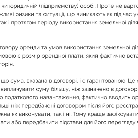
 чи юридичній (підприємству) особі. Проте не варт
иві ризики та ситуації, що виникають як під час у
ак і протягом періоду використання земельної діля
оговору оренди та умов використання земельної ді
мовою є розмір орендної плати, який фактично вст
орін.
що сума, вказана в договорі, і є гарантованою. Це 
виплачувати суму більшу, ніж зазначено в договорі
о податкового навантаження, фактично вводить ор
льші ніж передбачені договором після його реєстрац
ожна як виконувати, так і ні. Тому краще зафіксуват
лати або передбачити підстави для його перегляду