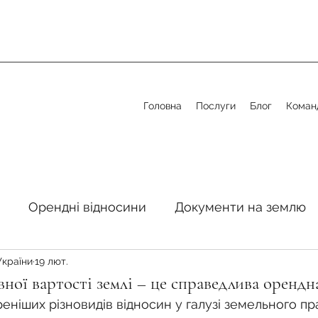
Головна
Послуги
Блог
Коман
Орендні відносини
Документи на землю
України
19 лют.
стосовно земельної сфери
Органи місцевого 
вної вартості землі – це справедлива орендн
ніших різновидів відносин у галузі земельного прав