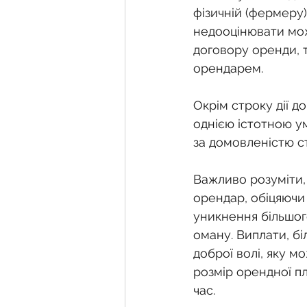
фізичній (фермеру)
недооцінювати можл
договору оренди, т
орендарем.
Окрім строку дії д
однією істотною у
за домовленістю ст
Важливо розуміти, 
орендар, обіцяючи 
уникнення більшог
оману. Виплати, бі
доброї волі, яку м
розмір орендної п
час.