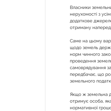
Власники земельних
нерухомості з усім
додаткове джерело
отриману наперед 
Саме на цьому вар
щодо земель держа
норм чинного зако
проведення земельн
самоврядування за
передбачає, що ро
земельного податк
Якщо ж земельна ді
отримує особа, як
нормативної грошов