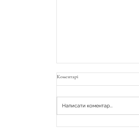
Коментарі
Написати коментар...
З якої дати сплачується орендна
плата за земельні ділянки
державної і комунальної