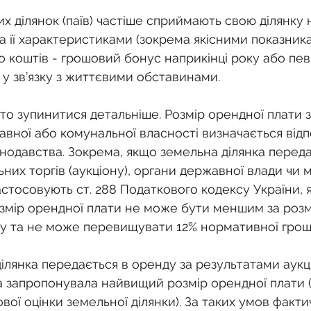
 ділянок (паїв) частіше сприймають свою ділянку н
а її характеристиками (зокрема якісними показникам
 коштів - грошовий бонус наприкінці року або пев
у зв’язку з життєвими обставинами.
то зупинитися детальніше. Розмір орендної плати 
вної або комунальної власності визначається відп
нодавства. Зокрема, якщо земельна ділянка переда
их торгів (аукціону), органи державної влади чи м
стосовують ст. 288 Податкового кодексу України, я
змір орендної плати не може бути меншим за розм
у та не може перевищувати 12% нормативної грошо
лянка передається в оренду за результатами аукціо
а запропонувала найвищий розмір орендної плати (в
ої оцінки земельної ділянки). За таких умов фактич