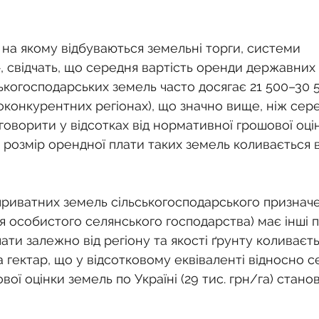
 на якому відбуваються земельні торги, системи 
, свідчать, що середня вартість оренди державних 
ькогосподарських земель часто досягає 21 500–30 5
оконкурентних регіонах), що значно вище, ніж сере
 говорити у відсотках від нормативної грошової оці
 розмір орендної плати таких земель коливається в
риватних земель сільськогосподарського призначен
я особистого селянського господарства) має інші п
ати залежно від регіону та якості ґрунту коливаєтьс
 за гектар, що у відсотковому еквіваленті відносно с
ої оцінки земель по Україні (29 тис. грн/га) станов