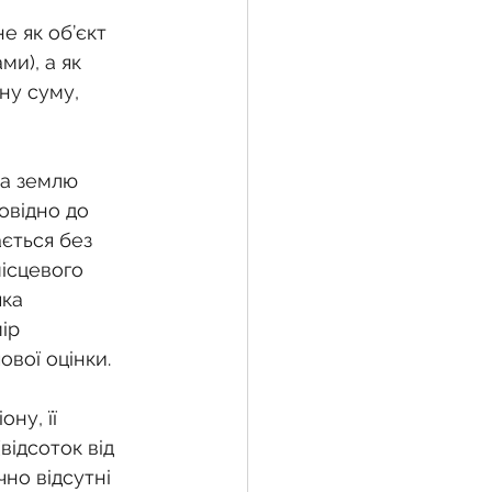
е як об’єкт 
и), а як 
ну суму, 
за землю 
овідно до 
ється без 
ісцевого 
ка 
ір 
вої оцінки.
ну, її 
ідсоток від 
но відсутні 