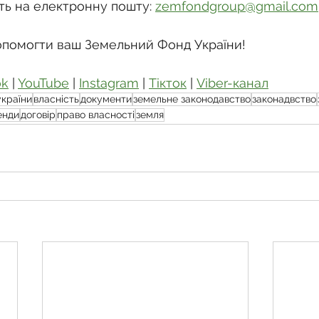
ть на електронну пошту: 
zemfondgroup@gmail.com
опомогти ваш Земельний Фонд України!
ok
 | 
YouTube
 | 
Instagram
 | 
Тікток
 | 
Viber-канал
україни
власність
документи
земельне законодавство
законадвство
енди
договір
право власності
земля