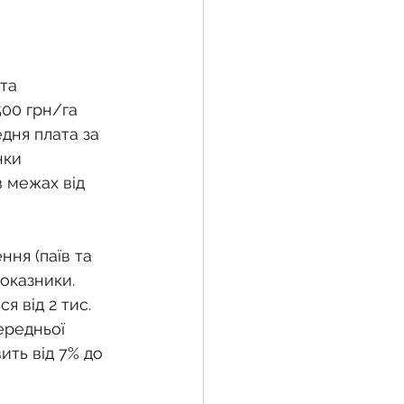
та 
00 грн/га 
дня плата за 
нки 
 межах від 
ня (паїв та 
оказники. 
я від 2 тис. 
ередньої 
ить від 7% до 