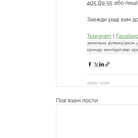
405 69 55
 або пиші
Завжди раді вам д
Telegram
 | 
Facebo
земельна ділянка
закон 
оренда землі
договір ор
Пов'язані пости