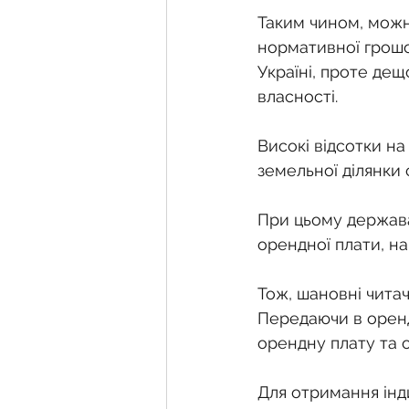
Таким чином, можна
нормативної грошо
Україні, проте де
власності.
Високі відсотки н
земельної ділянки с
При цьому держава
орендної плати, на
Тож, шановні читач
Передаючи в оренд
орендну плату та 
Для отримання інди