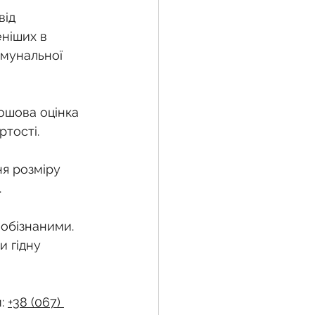
ід 
ніших в 
омунальної 
ошова оцінка 
ртості.
я розміру 
.
 обізнаними. 
 гідну 
: 
+38 (067) 