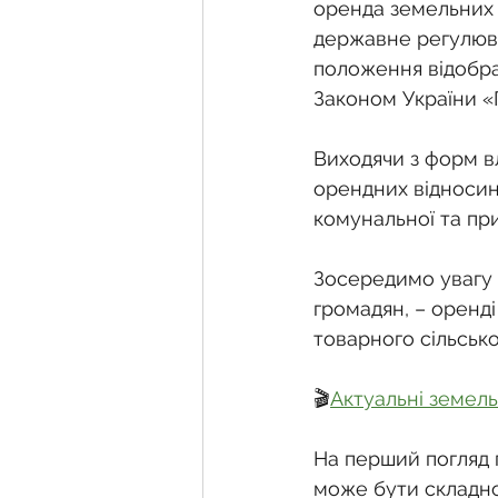
Фермерське господарств
оренда земельних д
державне регулюва
положення відобра
Новини земельного зако
Законом України «
Виходячи з форм в
Нормативно-грошова оці
орендних відносин
комунальної та при
Сервітут
Державна ре
Зосередимо увагу н
громадян, – оренд
товарного сільсько
Загальні правові питання
🎬
Актуальні земель
На перший погляд п
може бути складно