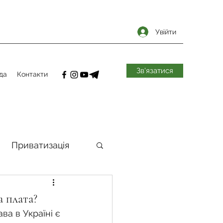
Увійти
Зв'язатися
да
Контакти
Приватизація
самоврядування
а плата?
а в Україні є 