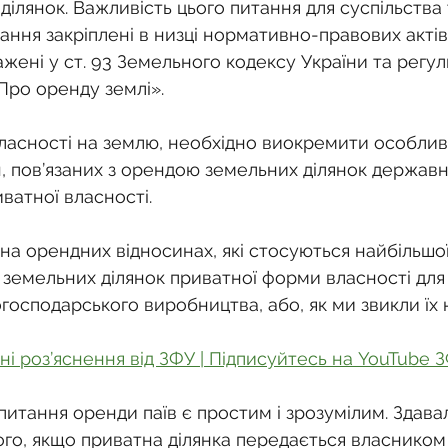
о
Спадкування земельної ділянки
ілянок. Важливість цього питання для суспільства 
ння закріплені в низці нормативно-правових актів
жені у ст. 93 Земельного кодексу України та регу
нодавства
Земельні питання
Військова слу
Про оренду землі».
ласності на землю, необхідно виокремити особлив
нка
Суд
Будівництво
Встановлення меж
, пов’язаних з орендою земельних ділянок державно
ватної власності.
єстрація земельних прав
Юридичні питання у 
а орендних відносинах, які стосуються найбільшої 
і земельних ділянок приватної форми власності для
господарського виробництва, або, як ми звикли їх н
ні роз’яснення від ЗФУ | Підписуйтесь на YouTube 
итання оренди паїв є простим і зрозумілим. Здавал
го, якщо приватна ділянка передається власником