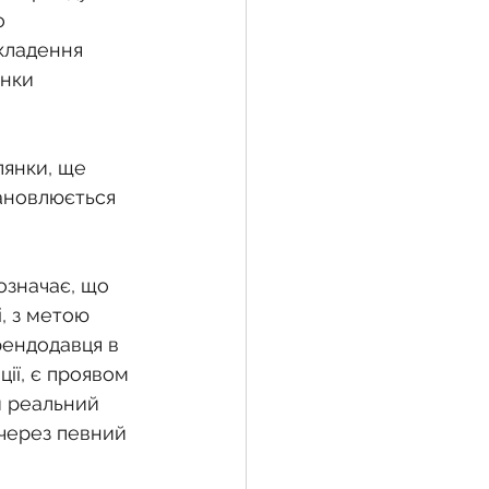
о 
кладення 
нки 
лянки, ще 
ановлюється 
означає, що 
, з метою 
ендодавця в 
ії, є проявом 
и реальний 
 через певний 