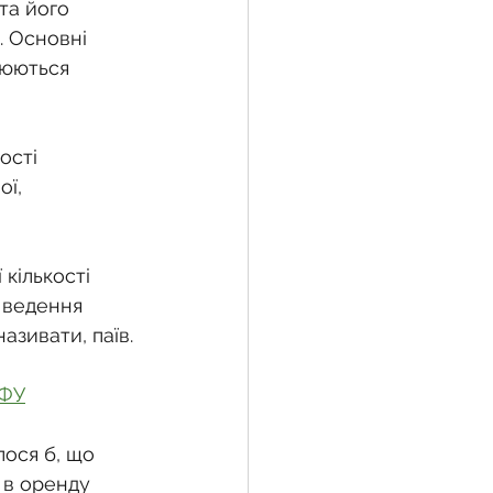
та його 
. Основні 
люються 
жба
ості 
 земельної ділянки
ї, 
воєнний час
кількості 
 ведення 
азивати, паїв.
ЗФУ
ося б, що 
 в оренду 