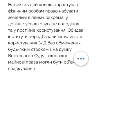
Натомість цей кодекс гарантував 
фізичним особам право набувати 
земельні ділянки, зокрема, у 
довічне успадковуване володіння 
та у постійне користування. Обидва 
інститути передбачали можливість 
користування З/Д без обмеження 
будь-яким строком і, на думку 
Верховного Суду, відповідні 
майнові права могли бути об'єктом 
спадкування.
Однак, майно ФГ належить йому на 
праві власності (ч.1 ст. 20 Закону 
України "Про фермерське 
господарство"). ФГ та його члени 
відповідно до закону мають право 
продавати або іншим способом 
відчужувати З/Д, передавати її в 
оренду, заставу, спадщину (пункт 