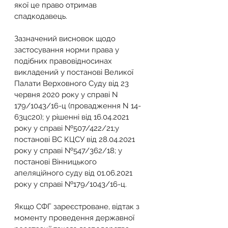
якої це право отримав 
спадкодавець.
Зазначений висновок щодо 
застосування норми права у 
подібних правовідносинах 
викладений у постанові Великої 
Палати Верховного Суду від 23 
червня 2020 року у справі N 
179/1043/16-ц (провадження N 14-
63цс20); у рішенні від 16.04.2021 
року у справі №507/422/21;у 
постанові ВС КЦСУ від 28.04.2021 
року у справі №547/362/18; у 
постанові Вінницького 
апеляційного суду від 01.06.2021 
року у справі №179/1043/16-ц.
Якщо СФГ зареєстроване, відтак з 
моменту проведення державної 