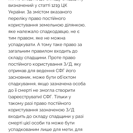
визначений у статті 1219 ЦК 
України. За змістом вказаного 
переліку право постійного 
користування земельною ділянкою, 
яке належало спадкодавцю, не є 
тим правом, яке не можна 
успадкувати. А тому таке право за 
загальним правилом входить до 
складу спадщини. Проте право 
постійного користування З/Д, яку 
отримав для ведення СФГ його 
засновник, може бути об'єктом 
спадкування, якщо зазначена особа 
до її смерті не змогла створити 
(зареєструвати) СФГ. Тільки у 
такому разі право постійного 
користування зазначеною З/Д 
входить до складу спадщини у разі 
смерті цієї особи та може бути 
успадкованим лише для мети, для 