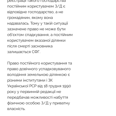
реєстрації такого господарства 
постійним користувачем З/Д є 
відповідне господарство, а не 
громадянин, якому вона 
надавалась. Тому у такій ситуації 
зазначене право не може бути 
об'єктом спадкування, а постійним 
користувачем вказаної ділянки 
після смерті засновника 
залишається СФГ.
Право постійного користування та 
право довічного успадковуваного 
володіння земельною ділянкою є 
різними інститутами і ЗК 
Української РСР від 18 грудня 1990 
року у первинній редакції не 
передбачав можливості набуття 
фізичною особою З/Д у приватну 
власність.