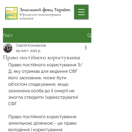
Земельний фонд України
Юридично-землевпорядна
компанія
Пост
Сергій Коновалов
29 лист. 2021 р.
Право постійного користування
Право постійного користування З/
Д, яку отримав для ведення СФГ 
його засновник, може бути 
об'єктом спадкування, якщо 
зазначена особа до її смерті не 
змогла створити (зареєструвати) 
СФГ.
Право постійного користування 
земельною ділянкою - це право 
володіння і користування 