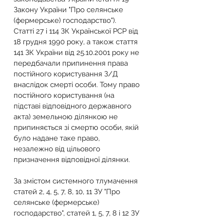
Закону України "Про селянське 
(фермерське) господарство").
Статті 27 і 114 ЗК Української РСР від 
18 грудня 1990 року, а також стаття 
141 ЗК України від 25.10.2001 року не 
передбачали припинення права 
постійного користування З/Д 
внаслідок смерті особи. Тому право 
постійного користування (на 
підставі відповідного державного 
акта) земельною ділянкою не 
припиняється зі смертю особи, якій 
було надане таке право, 
незалежно від цільового 
призначення відповідної ділянки.
За змістом системного тлумачення 
статей 2, 4, 5, 7, 8, 10, 11 ЗУ "Про 
селянське (фермерське) 
господарство", статей 1, 5, 7, 8 і 12 ЗУ 