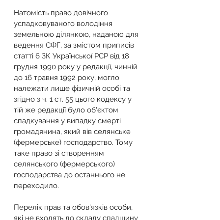
Натомість право довічного 
успадковуваного володіння 
земельною ділянкою, наданою для 
ведення СФГ, за змістом приписів 
статті 6 ЗК Української РСР від 18 
грудня 1990 року у редакції, чинній 
до 16 травня 1992 року, могло 
належати лише фізичній особі та 
згідно з ч. 1 ст. 55 цього кодексу у 
тій же редакції було об'єктом 
спадкування у випадку смерті 
громадянина, який вів селянське 
(фермерське) господарство. Тому 
таке право зі створенням 
селянського (фермерського) 
господарства до останнього не 
переходило.
Перелік прав та обов'язків особи, 
які не входять до складу спадщину 