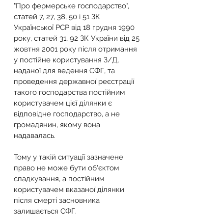
"Про фермерське господарство", 
статей 7, 27, 38, 50 і 51 ЗК 
Української РСР від 18 грудня 1990 
року, статей 31, 92 ЗК України від 25 
жовтня 2001 року після отримання 
у постійне користування З/Д, 
наданої для ведення СФГ, та 
проведення державної реєстрації 
такого господарства постійним 
користувачем цієї ділянки є 
відповідне господарство, а не 
громадянин, якому вона 
надавалась.
Тому у такій ситуації зазначене 
право не може бути об'єктом 
спадкування, а постійним 
користувачем вказаної ділянки 
після смерті засновника 
залишається СФГ.