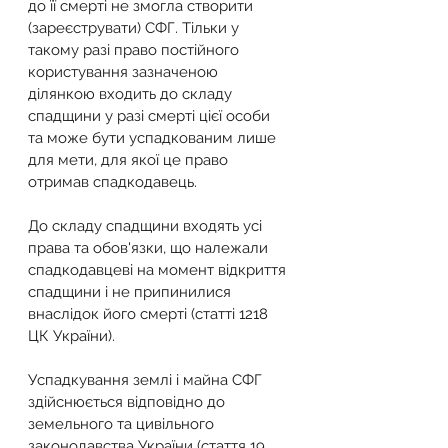
до її смерті не змогла створити 
(зареєструвати) СФГ. Тільки у 
такому разі право постійного 
користування зазначеною 
ділянкою входить до складу 
спадщини у разі смерті цієї особи 
та може бути успадкованим лише 
для мети, для якої це право 
отримав спадкодавець.
До складу спадщини входять усі 
права та обов'язки, що належали 
спадкодавцеві на момент відкриття 
спадщини і не припинилися 
внаслідок його смерті (статті 1218 
ЦК України).
Успадкування землі і майна СФГ 
здійснюється відповідно до 
земельного та цивільного 
законодавства України (стаття 19 