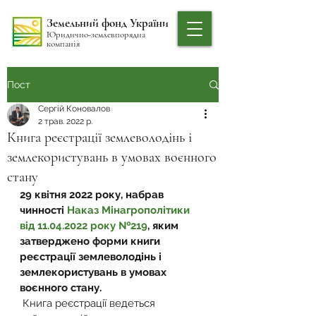
Земельний фонд України
Юридично-землевпорядна
компанія
Пост
Сергій Коновалов
2 трав. 2022 р.
Книга реєстрації землеволодінь і
землекористувань в умовах воєнного
стану
29 квітня 2022 року, набрав 
чинності 
Наказ Мінагрополітики 
від 11.04.2022 року №219
, яким 
затверджено форми книги 
реєстрації землеволодінь і 
землекористувань в умовах 
воєнного стану.
 Книга реєстрації ведеться 