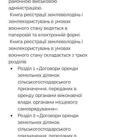
районною військовою 
адміністрацією.
 Книга реєстрації землеволодінь і 
землекористувань в умовах 
воєнного стану ведеться в 
паперовій та електронній формі.
 Книга реєстрації землеволодінь і 
землекористувань в умовах 
воєнного стану складається з трьох 
розділів:
Розділ 1 «Договори оренди 
земельних ділянок 
сільськогосподарського 
призначення, переданих в 
оренду органами виконавчої 
влади, органами місцевого 
самоврядування»;
Розділ 2 «Договори оренди 
земельних ділянок 
сільськогосподарського 
призначення, переданих в 