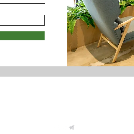
Земельний фонд України
zemfondgroup@gmail.com
+38067-405-69-55