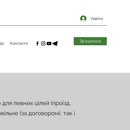
Увійти
Зв'язатися
да
Контакти
ля певних цілей (проїзд,
ільне (за договором), так і