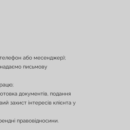
, телефон або месенджер);
і надаємо письмову
працю;
отовка документів, подання
ий захист інтересів клієнта у
ендні правовідносини.