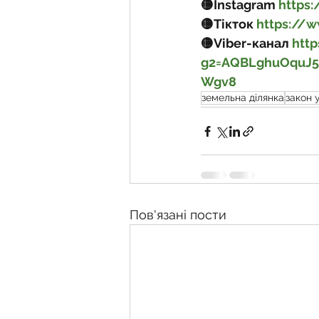
🟡Instagram 
https
🟡Тікток 
https://
🟡Viber-канал 
http
g2=AQBLghuOquJ
Wgv8
земельна ділянка
закон 
Пов'язані пости