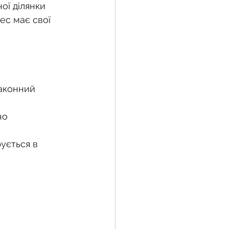
ої ділянки 
ес має свої 
жба
 земельної ділянки
законний 
но 
воєнний час
ується в 