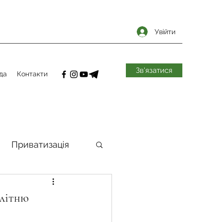
Увійти
Зв'язатися
да
Контакти
Приватизація
самоврядування
олітню