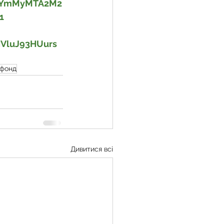
id=YmMyMTA2M2
1
VluJ93HUurs
 фонд
Дивитися всі