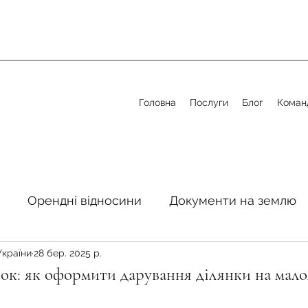
Головна
Послуги
Блог
Коман
Орендні відносини
Документи на землю
України
28 бер. 2025 р.
стосовно земельної сфери
Органи місцевого 
ок: як оформити дарування ділянки на мал