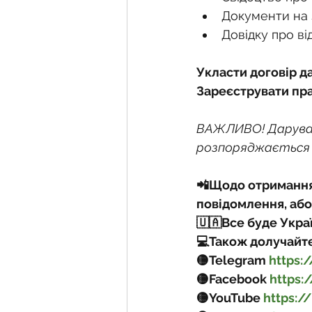
Документи на 
Довідку про ві
Укласти договір д
Зареєструвати пра
ВАЖЛИВО! Даруванн
розпоряджається 
📲Щодо отримання 
повідомлення, або
🇺🇦Все буде Укра
💻Також долучайте
🟡Telegram 
https:
🟡Facebook 
https
🟡YouTube 
https: