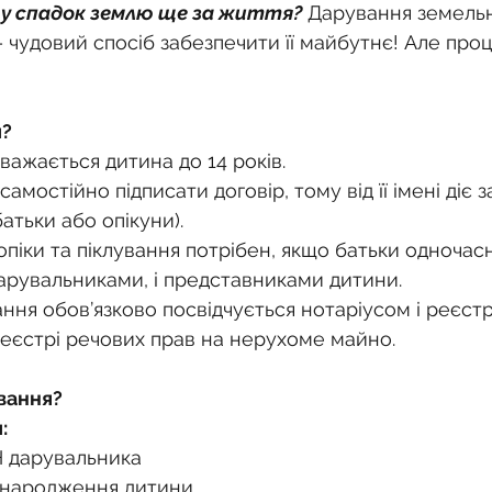
о
Спадкування земельної ділянки
у спадок землю ще за життя?
 Дарування земельн
– чудовий спосіб забезпечити її майбутнє! Але проц
нодавства
Земельні питання
Військова слу
и?
ажається дитина до 14 років.
нка
Суд
Будівництво
Встановлення меж
амостійно підписати договір, тому від її імені діє 
атьки або опікуни).
опіки та піклування потрібен, якщо батьки одночас
єстрація земельних прав
Юридичні питання у 
дарувальниками, і представниками дитини.
ння обов’язково посвідчується нотаріусом і реєстр
єстрі речових прав на нерухоме майно.
вання?
:
Н дарувальника
 народження дитини