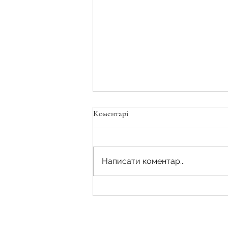
Коментарі
Написати коментар...
Мінімальний термін оренди
земельних ділянок: що варто
знати землевласникам та
орендарям?