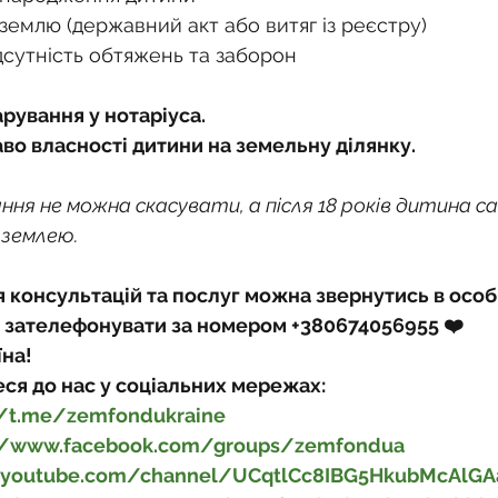
землю (державний акт або витяг із реєстру)
дсутність обтяжень та заборон
арування у нотаріуса.
во власності дитини на земельну ділянку.
я не можна скасувати, а після 18 років дитина с
землею.
консультацій та послуг можна звернутись в особи
 зателефонувати за номером +380674056955 ❤️
їна!
ся до нас у соціальних мережах:
//t.me/zemfondukraine
://www.facebook.com/groups/zemfondua
//youtube.com/channel/UCqtlCc8IBG5HkubMcAlG