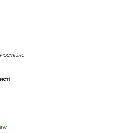
амостійно 
сті 
Aaw