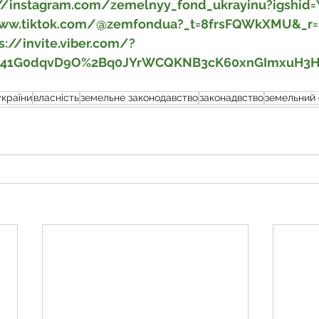
://instagram.com/zemelnyy_fond_ukrayinu?igsh
www.tiktok.com/@zemfondua?_t=8frsFQWkXMU&_r=
s://invite.viber.com/?
541G0dqvD9O%2Bq0JYrWCQKNB3cK60xnGImxuH3H
україни
власність
земельне законодавство
законадвство
земельний