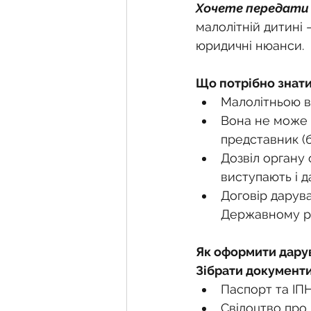
Фермерське господарств
Хочете передати 
малолітній дитині 
юридичні нюанси.
Новини земельного зако
Що потрібно знат
Малолітньою вв
Нормативно-грошова оці
Вона не може с
представник (б
Дозвіл органу 
Сервітут
Державна ре
виступають і 
Договір дарува
Державному ре
Загальні правові питання
Як оформити дару
Зібрати документи
Паспорт та ІП
Свідоцтво про