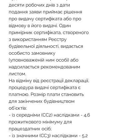
десяти робочих днів з дати 
подання заяви приймає рішення 
про видачу сертифіката або про 
відмову в його видачі. Один 
примірник сертифіката, створеного 
з використанням Реєстру 
будівельної діяльності, видається 
особисто замовнику 
(уповноваженій ним особі) або 
надсилається рекомендованим 
листом.
На відміну від реєстрації декларації, 
процедура видачі сертифіката є 
платною. Розмір плати становить 
для закінчених будівництвом 
об’єктів:
- із середніми (СС2) наслідками - 4,6 
прожиткового мінімуму для 
працездатних осіб;
- із значними (СС3) наслідками - 5,2 