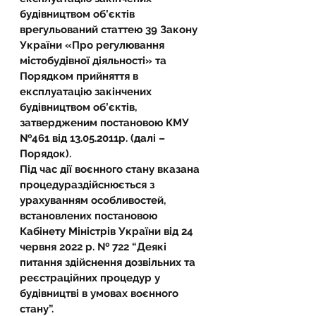
будівництвом об’єктів 
врегульований статтею 39 Закону 
України «Про регулювання 
містобудівної діяльності» та 
Порядком прийняття в 
експлуатацію закінчених 
будівництвом об’єктів, 
затвердженим постановою КМУ 
№461 від 13.05.2011р. (далі – 
Порядок).
Під час дії воєнного стану вказана 
процедураздійснюється з 
урахуванням особливостей, 
встановлених постановою 
Кабінету Міністрів України від 24 
червня 2022 р. № 722 “Деякі 
питання здійснення дозвільних та 
реєстраційних процедур у 
будівництві в умовах воєнного 
стану”.