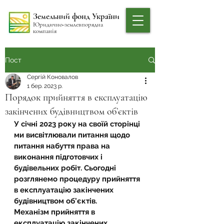
Земельний фонд України
Юридично-землевпорядна
компанія
Пост
Сергій Коновалов
1 бер. 2023 р.
Порядок прийняття в експлуатацію
закінчених будівництвом об’єктів
У січні 2023 року на своїй сторінці 
ми висвітлювали питання щодо 
питання набуття права на 
виконання підготовчих і 
будівельних робіт. Сьогодні 
розглянемо процедуру прийняття 
в експлуатацію закінчених 
будівництвом об’єктів.
Механізм прийняття в 
експлуатацію закінчених 