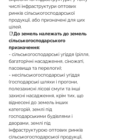
числі інфраструктури оптових 
ринків сільськогосподарської 
продукції, або призначені для цих 
цілей.
📑
До земель належать до земель 
сільськогосподарського 
призначення:
- сільськогосподарські угіддя (рілля, 
багаторічні насадження, сіножаті, 
пасовища та перелоги);
- несільськогосподарські угіддя 
(господарські шляхи і прогони, 
полезахисні лісові смуги та інші 
захисні насадження, крім тих, що 
віднесені до земель інших 
категорій, землі під 
господарськими будівлями і 
дворами, землі під 
інфраструктурою оптових ринків 
сільськогосподарської продукції, 