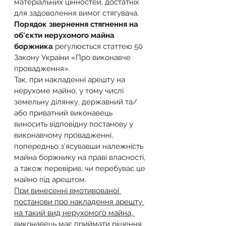
матеріальних цінностей, достатніх 
для задоволення вимог стягувача.
Порядок звернення стягнення на 
об'єкти нерухомого майна 
боржника
 регулюється статтею 50 
Закону України «Про виконавче 
провадження».
Так, при накладенні арешту на 
нерухоме майно, у тому числі 
земельну ділянку, державний та/
або приватний виконавець 
виносить відповідну постанову у 
виконавчому провадженні, 
попередньо з'ясувавши належність 
майна боржнику на праві власності, 
а також перевірив, чи перебуває це 
майно під арештом.
При винесенні вмотивованої 
постанови про накладення арешту 
на такий вид нерухомого майна, 
виконавець має приймати рішення, 