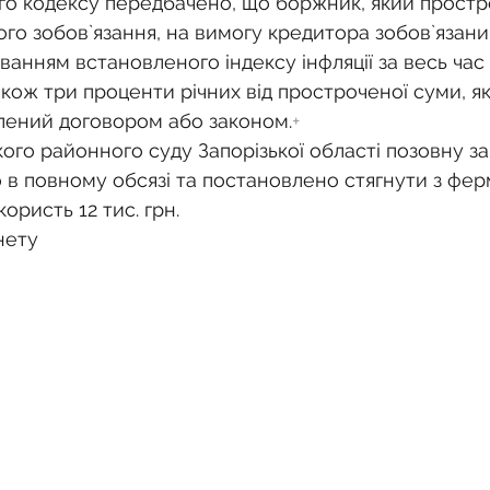
о кодексу передбачено, що боржник, який простр
го зобов`язання, на вимогу кредитора зобов`язани
ванням встановленого індексу інфляції за весь час 
акож три проценти річних від простроченої суми, я
лений договором або законом.
+
ого районного суду Запорізької області позовну за
 в повному обсязі та постановлено стягнути з фер
користь 12 тис. грн.
нету