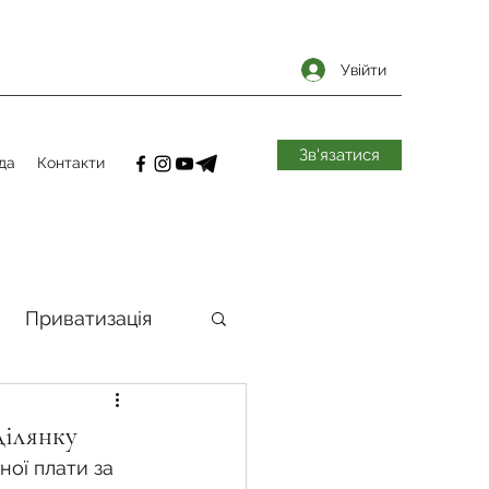
Увійти
Зв'язатися
да
Контакти
Приватизація
самоврядування
ділянку
ої плати за 