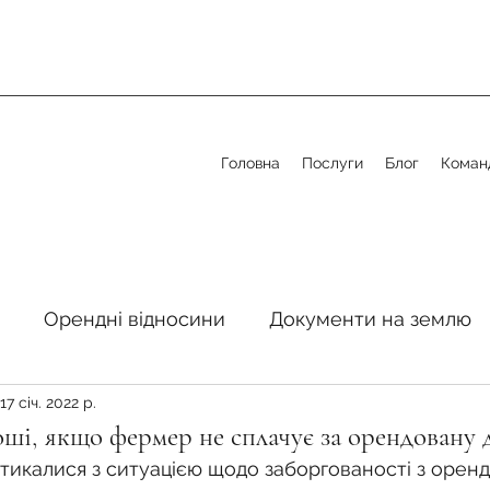
Головна
Послуги
Блог
Коман
Орендні відносини
Документи на землю
17 січ. 2022 р.
стосовно земельної сфери
Органи місцевого 
ші, якщо фермер не сплачує за орендовану 
тикалися з ситуацією щодо заборгованості з орендн