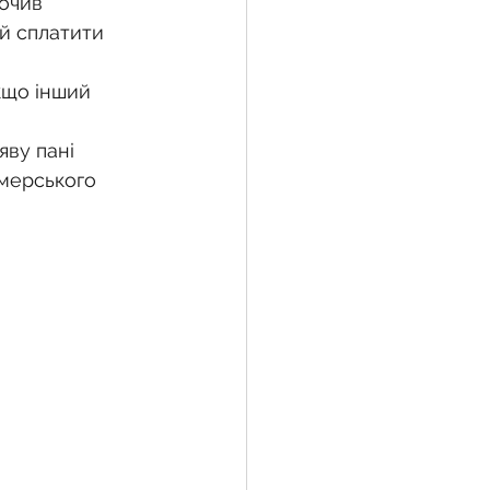
очив 
й сплатити 
кщо інший 
яву пані 
мерського 