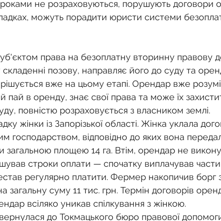
о
Спадкування земельної ділянки
роками не розраховуються, порушують договори ор
випадках, можуть порадити юристи системи безоплат
нодавства
Земельні питання
Військова слу
уб'єктом права на безоплатну вторинну правову 
складенні позову, направляє його до суду та оренд
нка
Суд
Будівництво
Встановлення меж
рішується вже на цьому етапі. Орендар вже розумі
ій пай в оренду, знає свої права та може їх захистит
уду, повністю розраховується з власником землі.
єстрація земельних прав
Юридичні питання у 
падку жінки із Запорізької області. Жінка уклала до
им господарством, відповідно до яких вона переда
ки загальною площею 14 га. Втім, орендар не викону
ушував строки оплати — спочатку виплачував части
рестав регулярно платити. Фермер накопичив борг з
на загальну суму 11 тис. грн. Термін договорів орен
ендар всіляко уникав спілкування з жінкою.
 звернулася до Токмацького бюро правової допомог