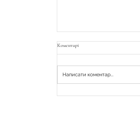
Коментарі
Написати коментар...
Чи гарантує наявність
кадастрового номера земельної
ділянки право на землю?