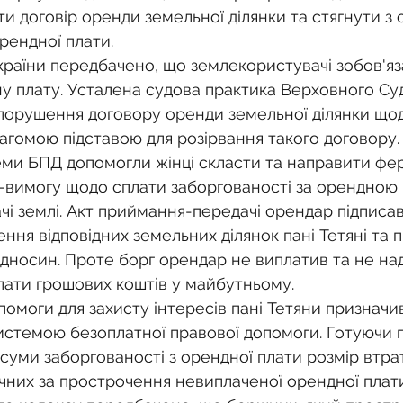
и договір оренди земельної ділянки та стягнути з 
орендної плати.
раїни передбачено, що землекористувачі зобов'яз
у плату. Усталена судова практика Верховного Суду
орушення договору оренди земельної ділянки щод
вагомою підставою для розірвання такого договору.
теми БПД допомогли жінці скласти та направити ф
-вимогу щодо сплати заборгованості за орендною 
і землі. Акт приймання-передачі орендар підписав
ння відповідних земельних ділянок пані Тетяні та 
ідносин. Проте борг орендар не виплатив та не над
лати грошових коштів у майбутньому.
омоги для захисту інтересів пані Тетяни призначив
системою безоплатної правової допомоги. Готуючи п
суми заборгованості з орендної плати розмір втрати
ічних за прострочення невиплаченої орендної плат