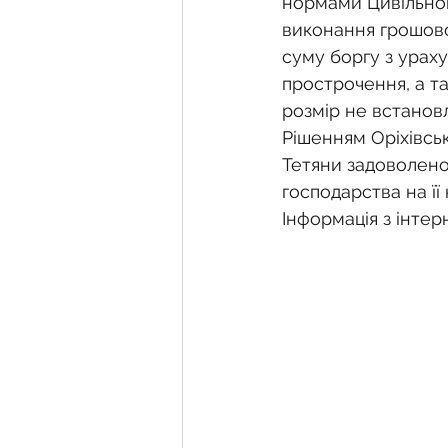
нормами Цивільног
виконання грошово
суму боргу з ураху
прострочення, а т
розмір не встанов
Рішенням Оріхівськ
Тетяни задоволено
господарства на її 
Інформація з інтер