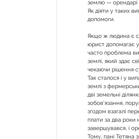
Фермерське господарств
землю — орендарі 
Як діяти у таких 
допомоги. 
Новини земельного зако
Якщо ж людина є с
юрист допомагає у 
Нормативно-грошова оці
часто проблема ви
землі, який здає св
чекаючи рішення с
Сервітут
Державна ре
Так сталося і у ви
землі з фермерськ
дві земельні ділян
Загальні правові питання
зобов'язання, пор
згодом взагалі пе
плати за два роки 
завершувався, і ор
Тому, пані Тетяна