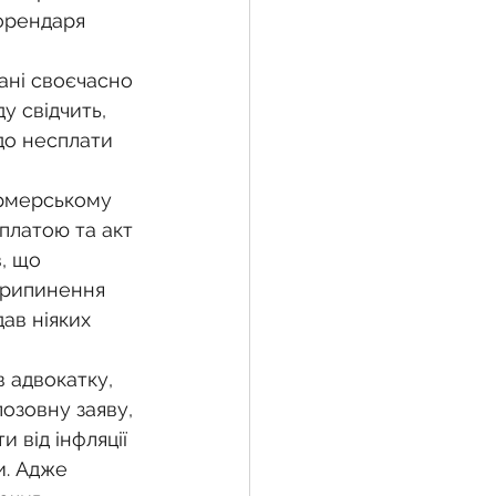
орендаря 
ані своєчасно 
 свідчить, 
о несплати 
ермерському 
платою та акт 
, що 
припинення 
ав ніяких 
 адвокатку, 
озовну заяву, 
 від інфляції 
и. Адже 