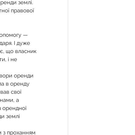
енди землі. 
ної правової 
жба
допомогу — 
аря. І дуже 
 земельної ділянки
є, що власник 
и, і не 
воєнний час
говори оренди 
ла в оренду 
вав свої 
нами, а 
 орендної 
ди землі 
и з проханням 