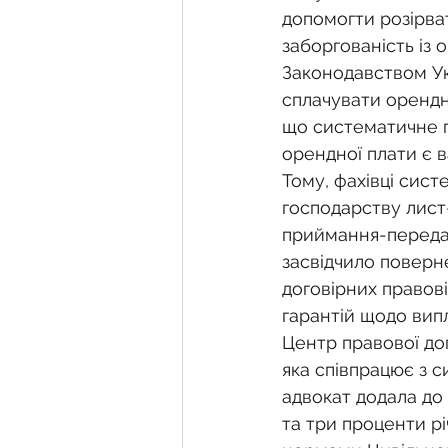
допомогти розірват
заборгованість із 
Законодавством Ук
сплачувати орендн
що систематичне п
орендної плати є 
Тому, фахівці сис
господарству лист
приймання-передач
засвідчило поверне
договірних правов
гарантій щодо вип
Центр правової доп
яка співпрацює з 
адвокат додала до 
та три проценти р