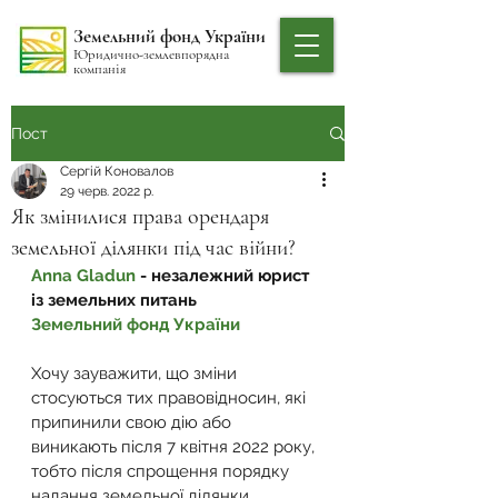
Земельний фонд України
Юридично-землевпорядна
компанія
Пост
Сергій Коновалов
29 черв. 2022 р.
Як змінилися права орендаря
земельної ділянки під час війни?
Anna Gladun
 - незалежний юрист 
із земельних питань
Земельний фонд України
Хочу зауважити, що зміни 
стосуються тих правовідносин, які 
припинили свою дію або 
виникають після 7 квітня 2022 року, 
тобто після спрощення порядку 
надання земельної ділянки 