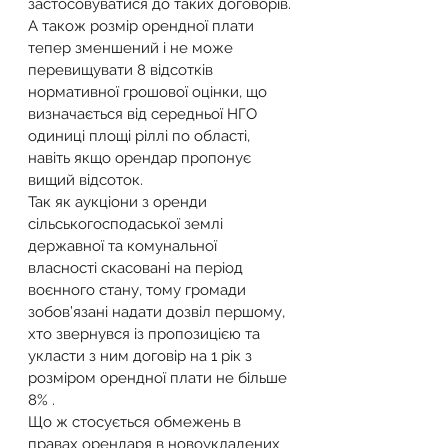
застосовуватися до таких договорів.
А також розмір орендної плати 
тепер зменшений і не може 
перевищувати 8 відсотків 
нормативної грошової оцінки, що 
визначається від середньої НГО 
одиниці площі ріллі по області, 
навіть якщо орендар пропонує 
вищий відсоток.
Так як аукціони з оренди 
сільськогосподаської землі 
державної та комунальної 
власності скасовані на період 
воєнного стану, тому громади 
зобов’язані надати дозвіл першому, 
хто звернувся із пропозицією та 
укласти з ним договір на 1 рік з 
розміром орендної плати не більше 
8% .
Що ж стосується обмежень в 
правах орендаря в новоукладених 