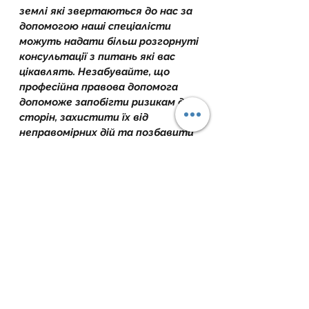
землі які звертаються до нас за 
допомогою наші спеціалісти 
можуть надати більш розгорнуті 
консультації з питань які вас 
цікавлять. Незабувайте, що 
професійна правова допомога 
допоможе запобігти ризикам для 
сторін, захистити їх від 
неправомірних дій та позбавити 
від неприємних ситуацій. Щодо 
отримання консультацій та 
послуг можна звернутись до 
нашого адміністратора 
Сергій 
Коновалов
 написавши в особисті 
повідомлення.
Все буде Україна!