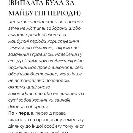
(ВИПЛАТА БУЛА ЗА 
МАЙБУТНІ ПЕРІОДИ)
Чинне законодавство про оренду 
землі не містить заборони щодо 
сплати орендної плати за 
майбутні періоди користування 
земельною ділянкою, зокрема, за 
загальним правилом, наведеним у 
ст. 531 Цивільного кодексу України, 
боржник має право виконати свій 
обов’язок достроково, якщо інше 
не встановлено договором, 
актами цивільного 
законодавства або не випливає із 
суті зобов’язання чи звичаїв 
ділового обороту.
По - перше,
 перехід права 
власності на орендовану земельну 
ділянку до іншої особи (у тому числі 
в порядку спадкування) не є 