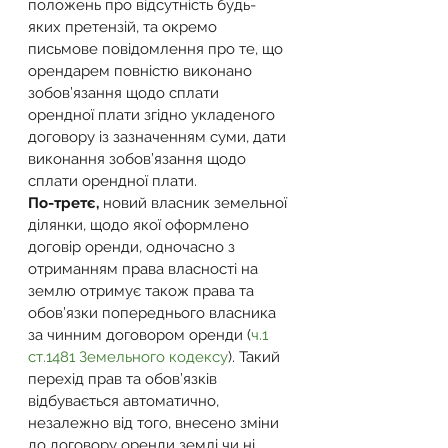
положень про відсутність будь-
яких претензій, та окремо 
письмове повідомлення про те, що 
орендарем повністю виконано 
зобов’язання щодо сплати 
орендної плати згідно укладеного 
договору із зазначенням суми, дати 
виконання зобов’язання щодо 
сплати орендної плати.
По-третє,
 новий власник земельної 
ділянки, щодо якої оформлено 
договір оренди, одночасно з 
отриманням права власності на 
землю отримує також права та 
обов’язки попереднього власника 
за чинним договором оренди (
ч.1 
ст.1481 Земельного кодексу
). Такий 
перехід прав та обов’язків 
відбувається автоматично, 
незалежно від того, внесено зміни 
до договору оренди землі чи ні, 