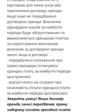
підставою для зміни умов або 
припинення договору оренди, 
якщо інше не передбачено 
договором оренди. Внесення 
орендарем коштів за майбутні 
періоди буде обґрунтованим та 
вважатиметься орендною платою 
за користування земельною 
ділянкою за договором оренди 
землі, якщо в договорі:
· передбачено положення про 
право орендаря сплачувати 
орендну плату за майбутні періоди 
(достроково);
· взагалі нічого не сказано про 
можливість сплати орендної плати 
за майбутні періоди (достроково).
Зверніть увагу! Якщо договір 
оренди землі передбачає пряму 
заборону сплати орендної плати 