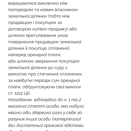
вирішуватися виключно між 
попереднім та новим власником 
земельної ділянки (тобто між 
продавцем і покупцем за 
договором купівлі-продажу) або 
шляхом врегулювання умов 
повернення продавцем земельної 
ділянки її покупцю сплаченої 
наперед орендної плати,
або шляхом звернення покупцем 
земельної ділянки до суду з 
вимогою про стягнення сплачених 
за майбутні періоди сум орендної 
плати, обґрунтовуючи свої вимоги 
ст. 1212 ЦК.
Нагадаємо, відповідно до ч. 1 та 2 
вказаної статті особа, яка набула 
майно або зберегла його у себе за 
рахунок іншої особи (потерпілого) 
без достатньої правової підстави 