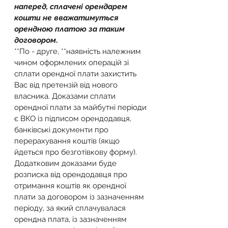
наперед, сплачені орендарем 
кошти не вважатимуться 
орендною платою за таким 
договором
.
**По - друге, **наявність належним 
чином оформлених операцій зі 
сплати орендної плати захистить 
Вас від претензій від нового 
власника. Доказами сплати 
орендної плати за майбутні періоди 
є ВКО із підписом орендодавця, 
банківські документи про 
перерахування коштів (якщо 
йдеться про безготівкову форму). 
Додатковим доказами буде 
розписка від орендодавця про 
отримання коштів як орендної 
плати за договором із зазначенням 
періоду, за який сплачувалася 
орендна плата, із зазначенням 