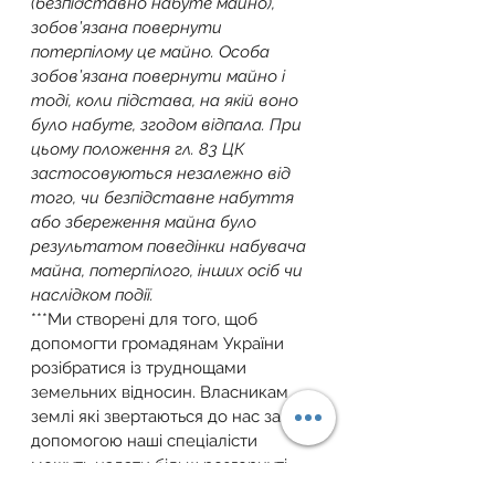
(безпідставно набуте майно), 
зобов’язана повернути 
потерпілому це майно. Особа 
зобов’язана повернути майно і 
тоді, коли підстава, на якій воно 
було набуте, згодом відпала. При 
цьому положення гл. 83 ЦК 
застосовуються незалежно від 
того, чи безпідставне набуття 
або збереження майна було 
результатом поведінки набувача 
майна, потерпілого, інших осіб чи 
наслідком події.
***Ми створені для того, щоб 
допомогти громадянам України 
розібратися із труднощами 
земельних відносин. Власникам 
землі які звертаються до нас за 
допомогою наші спеціалісти 
можуть надати більш розгорнуті 
консультації з питань які вас 