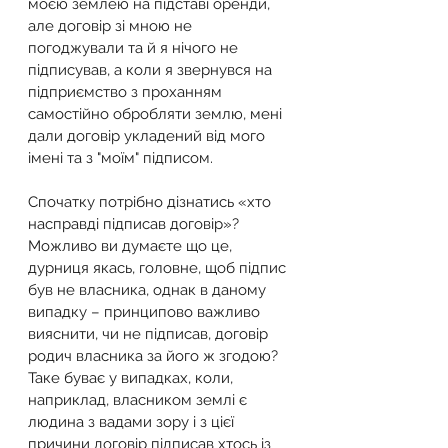
моєю землею на підставі оренди, 
але договір зі мною не 
погоджували та й я нічого не 
підписував, а коли я звернувся на 
підприємство з проханням 
самостійно обробляти землю, мені 
дали договір укладений від мого 
імені та з "моїм" підписом.
Спочатку потрібно дізнатись «хто 
насправді підписав договір»?
Можливо ви думаєте що це, 
дурниця якась, головне, щоб підпис 
був не власника, однак в даному 
випадку – принципово важливо 
вияснити, чи не підписав, договір 
родич власника за його ж згодою?
Таке буває у випадках, коли, 
наприклад, власником землі є 
людина з вадами зору і з цієї 
причини договір підписав хтось із 