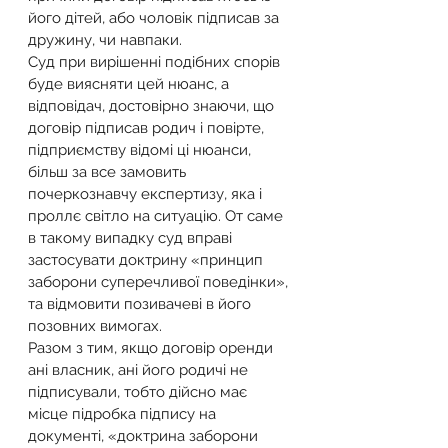
його дітей, або чоловік підписав за 
дружину, чи навпаки.
Суд при вирішенні подібних спорів 
буде виясняти цей нюанс, а 
відповідач, достовірно знаючи, що 
договір підписав родич і повірте, 
підприємству відомі ці нюанси, 
більш за все замовить 
почеркознавчу експертизу, яка і 
проллє світло на ситуацію. От саме 
в такому випадку суд вправі 
застосувати доктрину «принцип 
заборони суперечливої поведінки», 
та відмовити позивачеві в його 
позовних вимогах.
Разом з тим, якщо договір оренди 
ані власник, ані його родичі не 
підписували, тобто дійсно має 
місце підробка підпису на 
документі, «доктрина заборони 