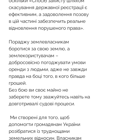
оскільки «Спосіб захисту шляхом 
скасування державної реєстрації є 
ефективним, а задоволення позову 
в цій частині забезпечить реальне 
відновлення порушеного права».
Пораджу землевласникам 
боротися за свою землю, а 
землекористувачам – 
добросовісно погоджувати умови 
оренди з людьми, адже не завжди 
правда на боці того, в кого більше 
грошей.
Без бою ви своє майно не 
заберете тому зважуйтесь навіть на 
довготривалі судові процеси.
 Ми створені для того, щоб 
допомогти громадянам України 
розібратися із труднощами 
земельних відносин. Власникам 