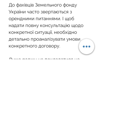
До фахівців Земельного фонду 
України часто звертаються з 
орендними питаннями. І щоб 
надати повну консультацію щодо 
конкретної ситуації, необхідно 
детально проаналізувати умови 
конкретного договору.
Дуже раджу не покладатися на 
порядність іншої сторони, а 
захищати себе перевіреними 
юридичними методами. Не 
пошкодуйте гроші на послуги 
земельних фахівців один раз, 
оформіть за їх допомогою вигідний 
для себе договір, інакше можете 
втратити свій прибуток, купу нервів 
та свій час