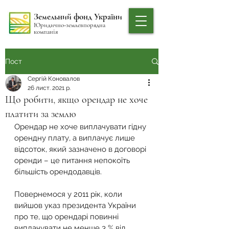
Земельний фонд України
Юридично-землевпорядна
компанія
Пост
Сергій Коновалов
26 лист. 2021 р.
Що робити, якщо орендар не хоче
платити за землю
Орендар не хоче виплачувати гідну 
орендну плату, а виплачує лише 
відсоток, який зазначено в договорі 
оренди – це питання непокоїть 
більшість орендодавців.
Повернемося у 2011 рік, коли 
вийшов указ президента України 
про те, що орендарі повинні 
виплачувати не менше 3 % від 