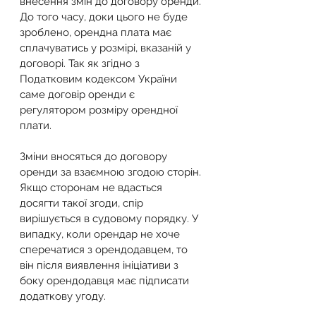
внесення змін до договору оренди. 
До того часу, доки цього не буде 
зроблено, орендна плата має 
сплачуватись у розмірі, вказаній у 
договорі. Так як згідно з 
Податковим кодексом України 
саме договір оренди є 
регулятором розміру орендної 
плати.
Зміни вносяться до договору 
оренди за взаємною згодою сторін. 
Якщо сторонам не вдасться 
досягти такої згоди, спір 
вирішується в судовому порядку. У 
випадку, коли орендар не хоче 
сперечатися з орендодавцем, то 
він після виявлення ініціативи з 
боку орендодавця має підписати 
додаткову угоду.