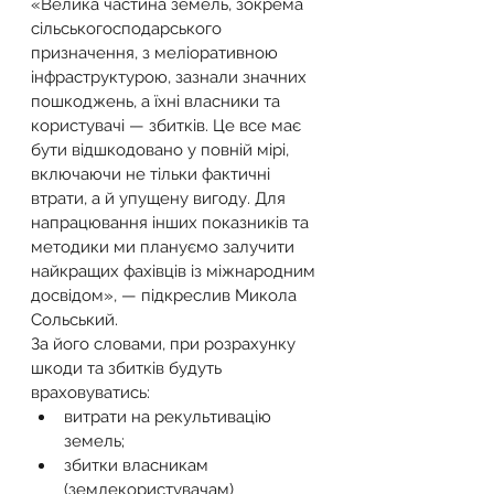
«Велика частина земель, зокрема 
сільськогосподарського 
призначення, з меліоративною 
інфраструктурою, зазнали значних 
пошкоджень, а їхні власники та 
користувачі — збитків. Це все має 
бути відшкодовано у повній мірі, 
включаючи не тільки фактичні 
втрати, а й упущену вигоду. Для 
напрацювання інших показників та 
методики ми плануємо залучити 
найкращих фахівців із міжнародним 
досвідом», — підкреслив Микола 
Сольський.
За його словами, при розрахунку 
шкоди та збитків будуть 
враховуватись:
витрати на рекультивацію 
земель;
збитки власникам 
(землекористувачам) 