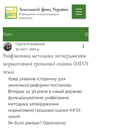
Земельний фонд України
Юридично-землевпорядна
компанія
Пост
Сергій Коновалов
30 лист. 2021 р.
Уніфікована методика затвердження
нормативної грошової оцінки (НГО)
землі
Уряд ухвалив історичну для 
земельної реформи постанову. 
Вперше за 30 років в нашій державі 
функціонуватиме уніфікована 
методика затвердження 
нормативної грошової оцінки (НГО) 
землі! 
Як було раніше? Одночасно 