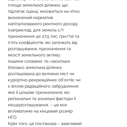
площа земельної ділянки, що 
підлягає оцінці, множиться на чітко 
визначений норматив 
капіталізованого рентного доходу 
(наприклад, для земель с/г 
призначення це 27,5 тис. грн/га) та 
п'ять коефіцієнтів, які залежать від 
розташування, призначення та 
якості земельного активу. 
Іншими словами: те, наскільки 
близько земельна ділянка 
розташована до великих міст чи 
курортно-рекреаційних об'єктів; чи 
є вплив радіаційного забруднення; 
яке її цільове призначення; які 
регіональні та зональні фактори її 
місцерозташування, – це все 
впливатиме на кінцевий розмір 
НГО. 
Крім того, ця постанова – важливий 