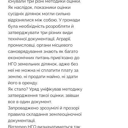
існували три різні методики оцінки. 
Як наслідок, показники оцінки 
сусідніх ділянок могли сильно 
відрізнялися між собою. У громади 
була необхідність розробляти й 
затверджувати три різних види 
технічної документації. Аграрії, 
промисловці, органи місцевого 
самоврядування знають як багато 
економічних питань прив’язано до 
НГО земельних ділянок, адже без 
неї не можна ні сплатити плату за 
землю, ні продати майно, ні здати 
його в оренду. 
Як стало? Уряд уніфікував методику 
затвердження такої оцінки, звівши 
все в один документ. 
Запроваджено зрозумілі й прозорі 
правила складання землеоціночної 
документації. 
Відтепер НГО визначатиметься так: 