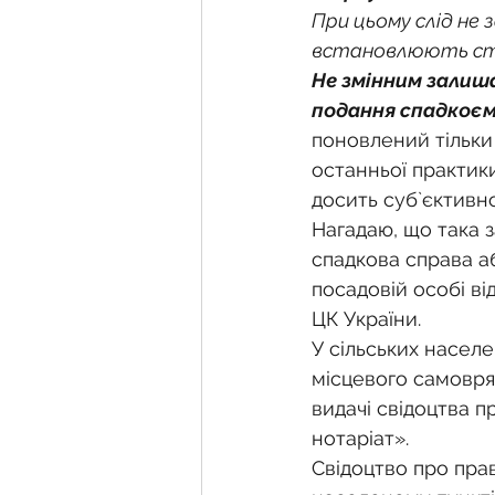
При цьому слід не
встановлюють ст
Не змінним залиш
подання спадкоєм
поновлений тільки 
останньої практики
досить суб`єктивно
Нагадаю, що така з
спадкова справа а
посадовій особі ві
ЦК України.
У сільських насел
місцевого самовряд
видачі свідоцтва п
нотаріат».
Свідоцтво про пра