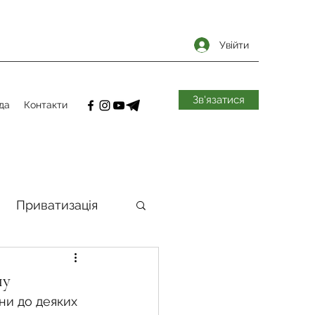
Увійти
Зв'язатися
да
Контакти
Приватизація
самоврядування
ну
ни до деяких 