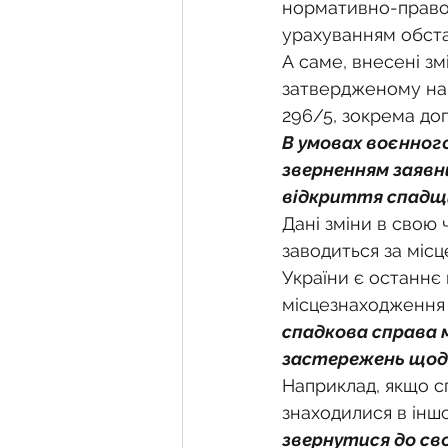
Фермерське господарств
нормативно-правов
урахуванням обста
А саме, внесені зм
Новини земельного зако
затвердженому нака
296/5, зокрема до
В умовах воєнног
Нормативно-грошова оці
зверненням заявни
відкриття спадщ
Дані зміни в свою 
Сервітут
Державна ре
заводиться за місц
України є останнє 
місцезнаходження 
Загальні правові питання
спадкова справа 
застережень щод
Наприклад, якщо сп
знаходилися в іншо
звернутися до св