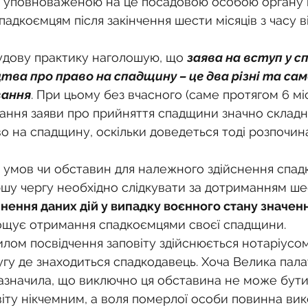
і уповноваженою на це посадовою особою органу 
адкоємцям після закінчення шести місяців з часу в
судову практику наголошую, що 
заява на вступ у с
ва про право на спадщину – це два різні та сам
вання
. При цьому без вчасного (саме протягом 6 міс
подання заяви про прийняття спадщини значно склад
во на спадщину, оскільки доведеться тоді розпочин
х умов чи обставин для належного здійснення спад
шу чергу необхідно слідкувати за дотриманням ше
инення даних дій у випадку воєнного стану значен
ощує отримання спадкоємцями своєї спадщини.
илом посвідчення заповіту здійснюється нотаріусом
угу де знаходиться спадкодавець. Хоча Велика пала
азначила, що виключно ця обставина не може бути
віту нікчемним, а воля померлої особи повинна вик