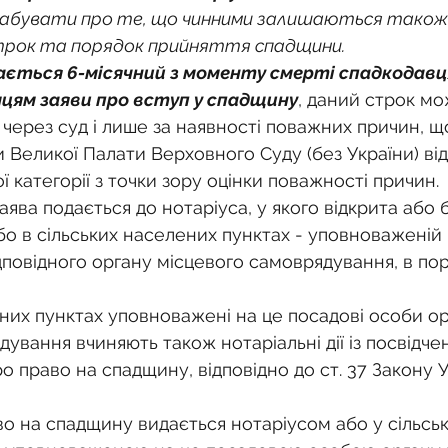
 забувати про те, що чинними залишаються також н
рок та порядок прийняття спадщини.
ається 6-місячний з моменту смерті спадкодавця
цям заяви про вступ у спадщину
, даний строк мо
через суд і лише за наявності поважних причин, що
 Великої Палати Верховного Суду (без України) ві
ї категорії з точки зору оцінки поважності причин.
аява подається до нотаріуса, у якого відкрита або 
бо в сільських населених пунктах - уповноваженій 
дповідного органу місцевого самоврядування, в поря
ених пунктах уповноважені на це посадові особи ор
ування вчиняють також нотаріальні дії із посвідчен
ро право на спадщину, відповідно до ст. 37 Закону 
во на спадщину видається нотаріусом або у сільсь