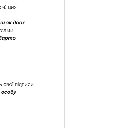
м) цих 
ш як двох 
усами.
Варто 
ь свої підписи 
 особу 