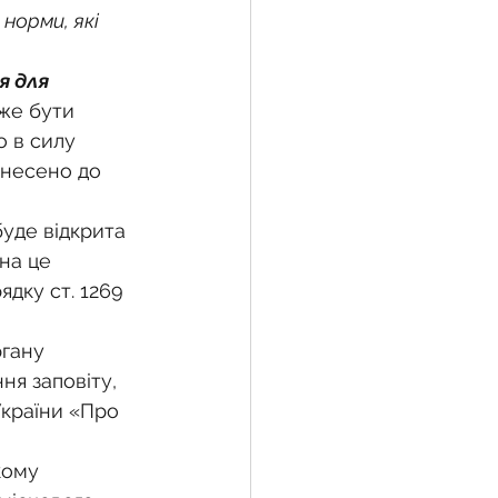
орми, які 
 для 
же бути 
 в силу 
днесено до 
буде відкрита 
на це 
дку ст. 1269 
гану 
ня заповіту, 
України «Про 
кому 