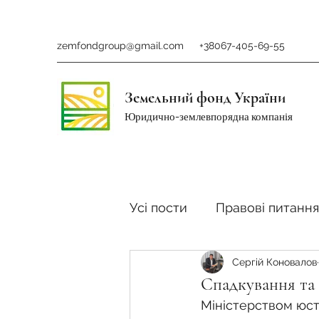
zemfondgroup@gmail.com
+38067-405-69-55
Земельний фонд України
Юридично-землевпорядна компанія
Усі пости
Правові питання
Сергій Коновалов
Ринок землі
Податки 
Спадкування та 
Міністерством юсти