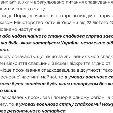
о
Спадкування земельної ділянки
их актів, яким врегульовано питання спадкування,
вин воєнного стану.
іни до Порядку вчинення нотаріальних дій нотаріус
нодавства
Земельні питання
Військова слу
зом Міністерство юстиції України від 22 лютого 2
повнено наступним:
о або надзвичайного стану спадкова справа заво
нка
Суд
Будівництво
Встановлення меж
ка будь-яким нотаріусом України, незалежно від
ини.
чергу означають, що, якщо за звичайних умов спад
єстрація земельних прав
Юридичні питання у 
ем відкриття спадщини (місцем відкриття згідно ст. 
місце проживання спадкодавця, за відсутності тако
основної частини майна), то 
в умовах воєнного с
може бути заведена будь-яким нотаріусом без ж
о місця
.
адкодавець проживав і помер в одному регіоні, а 
му, то 
в умовах воєнного стану спадкоємці мож
ого регіонального нотаріуса.