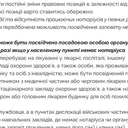
и постійні зміни правових позицій в залежності від
єї позиції варто ставитись обережно.
 дії та відсутність працюючих нотаріусів у певних 
м передбачена можливість посвідчення заповіту не
може бути посвідчено посадовою особою органу
разі якщо у населеному пункті немає нотаріуса
.
перебуває на лікуванні у лікарні, госпіталі, іншому 
аді охорони здоров'я, а також особи, яка прожива
віку та осіб з інвалідністю, може бути посвідчений 
упником з медичної частини або черговим лікарем ці
стаціонарного закладу охорони здоров'я, а також 
ром або головним лікарем будинку для осіб похилог
лужбовця, а в пунктах дислокації військових частин,
-навчальних закладів, де немає нотаріуса чи орган
ож заповіт працівника, члена його сім'ї і члена сім'ї 