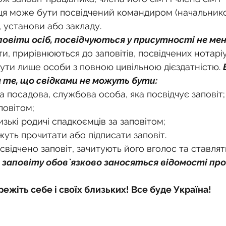
я може бути посвідчений командиром (начальнико
, установи або закладу.
повіти осіб, посвідчуються у присутності не мен
іти, прирівнюються до заповітів, посвідчених нотарі
ути лише особи з повною цивільною дієздатністю. 
 те, що свідками не можуть бути:
ша посадова, службова особа, яка посвідчує заповіт;
повітом;
лизькі родичі спадкоємців за заповітом;
ожуть прочитати або підписати заповіт.
освідчено заповіт, зачитують його вголос та ставлят
 заповіту обов`язково заносяться відомості про
режіть себе і своїх близьких! Все буде Україна!