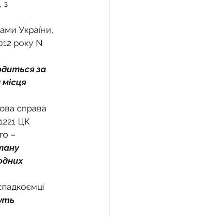
 з 
ами України, 
жба
012 року N 
диться за 
 земельної ділянки
 місця 
кова справа 
воєнний час
1221 ЦК 
го – 
тану 
одних 
спадкоємці 
уть 