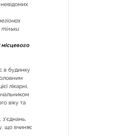
 невідомих 
регіонах 
 тільки 
 місцевого 
є в будинку 
головним 
єї лікарні, 
начальником 
о віку та 
 з'єднань, 
у, що вчиняє 