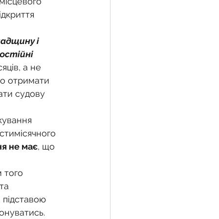
місцевого 
ідкриття 
падщину і 
остійні 
яців, а не 
но отримати 
ати судову 
кування 
стимісячного 
ня не має
, що 
 того 
та 
 підставою 
онуватись.