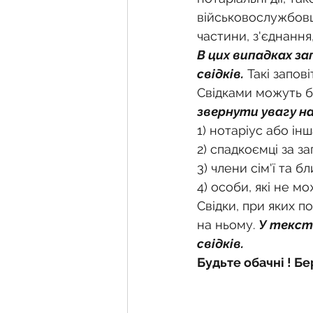
військовослужбовц
частини, з'єднання
В цих випадках за
свідків.
 Такі запов
Свідками можуть б
звернути увагу на
1) нотаріус або ін
2) спадкоємці за за
3) члени сім'ї та б
4) особи, які не м
Свідки, при яких п
на ньому. 
У текст
свідків.
Будьте обачні ! Бе