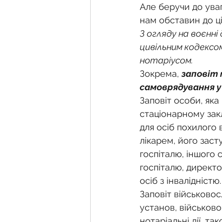
Але беручи до уваг
нам обставин до ці
З огляду на воєнні
цивільним кодексо
нотаріусом.
Зокрема, 
заповіт 
самоврядування у 
Заповіт особи, яка 
стаціонарному закл
для осіб похилого 
лікарем, його заст
госпіталю, іншого 
госпіталю, директо
осіб з інвалідністю.
Заповіт військовос
установ, військово
нотаріальні дії, так