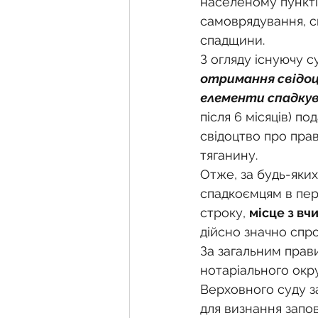
населеному пункт
самоврядування, сп
спадщини.
З огляду існуючу 
отримання свідоцт
елементи спадку
після 6 місяців) 
свідоцтво про пра
тяганину.
Отже, за будь-яки
спадкоємцям в пер
строку, 
місце з вч
дійсно значно спр
За загальним прав
нотаріального окр
Верховного суду з
для визнання запо