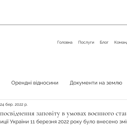
Головна
Послуги
Блог
Коман
Орендні відносини
Документи на землю
24 бер. 2022 р.
стосовно земельної сфери
Органи місцевого 
посвідчення заповіту в умовах воєнного ста
ції України 11 березня 2022 року було внесено змі