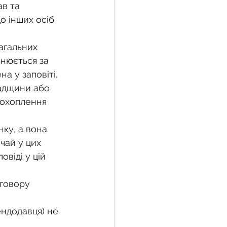
в та 
о інших осіб 
жба
агальних 
снюється за 
а у заповіті.
 земельної ділянки
падщини або 
 охоплення 
воєнний час
чай у цих 
віді у цій 
говору 