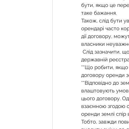
бути, якщо це пер
таке бажання.
Також, слід бути у
орендарі часто ко
дії договору, можу
власники неуважно
 Слід зазначити, що внесення будь-яких змін до договору підлягає обов’язковій 
державній реєстрац
**Що робити, якщо
договору оренди з
**Відповідно до зе
влаштовують умови
цього договору. Од
взаємною згодою с
оренди землі спір 
Тобто, завжди пови