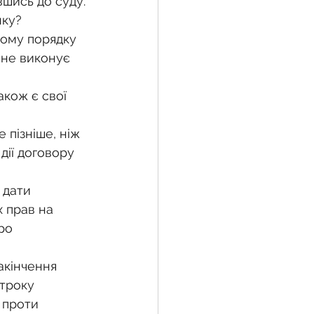
вшись до суду.
нку?
ьому порядку 
 не виконує 
кож є свої 
пізніше, ніж 
 дії договору 
 
 дати 
 прав на 
ро 
кінчення 
троку 
 проти 