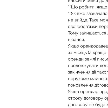
вносити зміни до д
**Що робити, якщо
**Як вже зазначал
не вийде. Таке мож
свої обов’язки пер
Тому залишається л
нюанси.
Якщо орендодавець
за місяць (а краще 
оренди землі пис
продовжувати догов
закінчення дії так
нерухоме майно за
поновлення догово
Якщо орендар прод
строку договору ор
договору не буде 