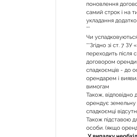
поновлення догово
самий строк і на 
укладання додатков
**
Чи успадковуються
**Згідно зі ст. 7 
переходить після 
договором оренди, 
спадкоємців - до о
орендарем і вияви
вимогам
Також, відповідно 
орендує земельну 
спадкоємці відсутн
Також підставою д
особи. (якщо орен
У випадку необхід