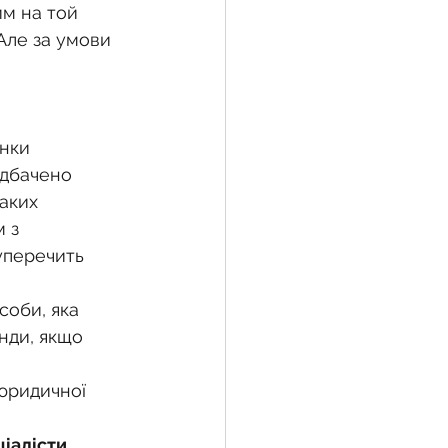
м на той 
Але за умови 
нки 
едбачено 
аких 
 з 
уперечить 
соби, яка 
нди, якщо 
юридичної 
іалісти 