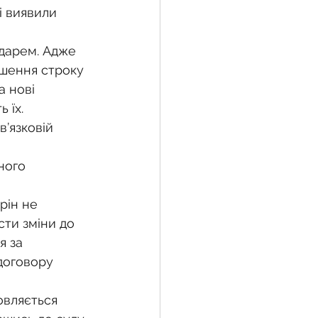
 виявили 
ндарем. Адже 
ьшення строку 
а нові 
 їх.
ного 
рін не 
ти зміни до 
я за 
договору 
овляється 