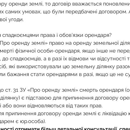
ру оренди землі, то договір вважається поновлени
тих самих умовах, що були передбачені договором. 
ої угоди.
 спадкоємцями права і обов’язки орендаря?
ЗУ «Про оренду землі» право на оренду земельної діля
смерті фізичної особи-орендаря, якщо інше не пер
до спадкоємців, а в разі їх відмови чи відсутності т
сіб, які використовували цю земельну ділянку разом
ли бажання стати орендарями в разі, якщо це не с
до ст. 31 ЗУ «Про оренду землі» смерть орендаря (о
ділянку) є підставою для припинення договору оре
і або вони відмовляються від таких прав.
ля припинення договору оренди землі є ліквідацію 
дарем є юр.особа).
ності отримати більш детальної консультації, спец