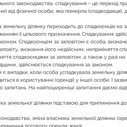
о
Спадкування земельної ділянки
льного законодавства, спадкування – це перехід пра
ни) від фізичної особи, яка померла (спадкодавця), д
нодавства
Земельні питання
Військова слу
а земельну ділянку переходить до спадкоємців на з
еженням її цільового призначення. Спадкування здій
аконом. Спадкоємцем за заповітом є особа, визначен
нка
Суд
Будівництво
Встановлення меж
 заповіту, визнання його недійсним, неприйняття с
йняття спадкоємцями за заповітом, а також у разі не
адщини, здійснюється спадкування за законом.
єстрація земельних прав
Юридичні питання у 
иться в користуванні (оренді) у іншої особи. І зазви
о запитань. На найпоширеніші запитання даємо відпо
ика земельної ділянки підставою для припинення до
рипинення договору оренди землі.