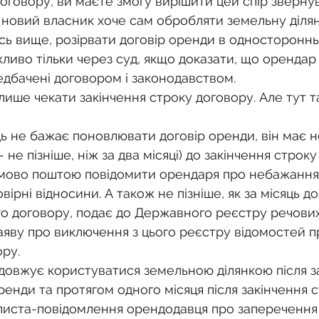
оговору, ви маєте змогу вирішити цей спір зверну
 новий власник хоче сам обробляти земельну діля
ось вище, розірвати договір оренди в односторонн
ливо тільки через суд, якщо доказати, що орендар
едбачені договором і законодавством.
ише чекати закінчення строку договору. Але тут та
 не бажає поновлювати договір оренди, він має не 
- не пізніше, ніж за два місяці) до закінчення строку
ьмово поштою повідомити орендаря про небажання
ірні відносини. А також не пізніше, як за місяць до
ого договору, подає до Державного реєстру речових
яву про виключення з цього реєстру відомостей п
ру.
овжує користуватися земельною ділянкою після за
енди та протягом одного місяця після закінчення с
листа-повідомлення орендодавця про заперечення