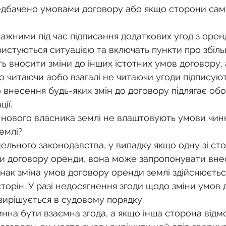
едбачено умовами договору або якщо сторони самі
важними під час підписання додаткових угод з оре
ристуються ситуацією та включать пункти про збіл
ть вносити зміни до інших істотних умов договору, 
 читаючи аобо взагалі не читаючи угоди підписують
ії.
 нового власника землі не влаштовують умови чин
емлі?
мельного законодавства, у випадку якщо одну зі сто
 договору оренди, вона може запропонувати внес
нак зміна умов договору оренди землі здійснюєтьс
торін. У разі недосягнення згоди щодо зміни умов 
вирішується в судовому порядку.
нна бути взаємна згода, а якщо інша сторона відм