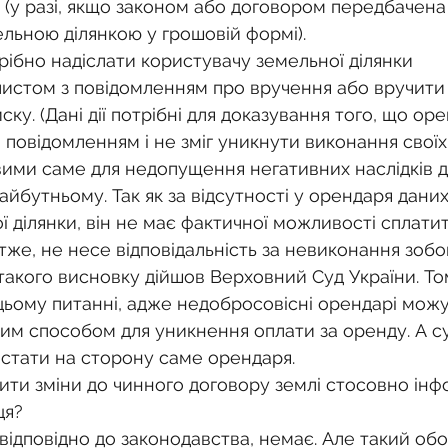
льною ділянкою у грошовій формі).
истом з повідомленням про вручення або вручити
ску. (Дані дії потрібні для доказування того, що ор
повідомленням і не зміг уникнути виконання своїх 
ковими саме для недопущення негативних наслідків д
айбутньому. Так як за відсутності у орендаря дани
 ділянки, він не має фактичної можливості сплати
тже, не несе відповідальність за невиконання зобо
 такого висновку дійшов Верховний Суд України. То
ьому питанні, адже недобросовісні орендарі можу
им способом для уникнення оплати за оренду. А су
стати на сторону саме орендаря.
ити зміни до чинного договору землі стосовно інфо
ця?
, відповідно до законодавства, немає. Але такий об