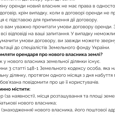
міну оренди новий власник не має права в одност
договір, крім випадку, коли в договорі оренди не 
я є підставою для припинення дії договору.
 вам уважно прочитати умови договору оренди. З
всі відповіді на ваші запитання. У випадку неможли
лумачити умови договору, ви завжди можете зверну
тації до спеціалістів Земельного фонду України.
омляти орендаря про нового власника землі?
ок у нового власника земельної ділянки існує.
ини 3 статті 148-1 Земельного кодексу особа, яка 
ьну ділянку, протягом одного місяця з дня набуття 
обов’язана повідомити про це її користувачів.
инно містити:
р (за наявності), місця розташування та площі земе
о батькові нового власника;
 (знаходження) нового власника, його поштової ад