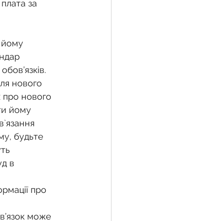
 йому 
ендар 
обов’язків.
ля нового 
х про нового 
ти йому 
в`язання 
му, будьте 
ть 
д в 
рмації про 
ов’язок може 