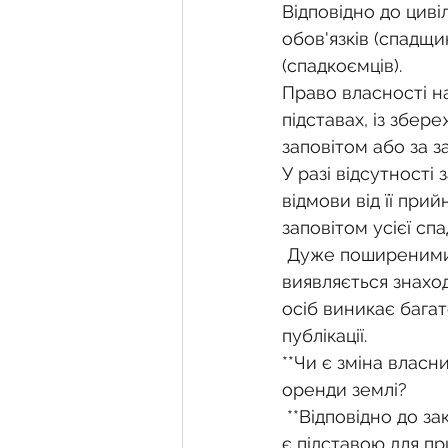
Фермерське господарств
Відповідно до циві
обов'язків (спадщи
(спадкоємців).
Новини земельного зако
Право власності н
підставах, із збер
заповітом або за з
Нормативно-грошова оці
У разі відсутності
відмови від її при
заповітом усієї сп
Сервітут
Державна ре
 Дуже поширеними є випадки, коли особа успадкувала земельну ділянку, а вона 
виявляється знаход
осіб виникає багат
Загальні правові питання
публікації.
**Чи є зміна власн
оренди землі?
 **Відповідно до законодавства, зміна власника земельної ділянки (орендодавця) не 
є підставою для п