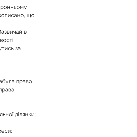
оронньому 
прописано, що 
азвичай в 
вості 
тись за 
набула право 
права 
льної ділянки;
реси;