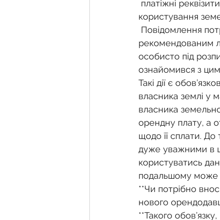
 платіжні реквізити (у разі, якщо законом або договором передбачена плата за 
користування земе
 Повідомлення потрібно надіслати користувачу земельної ділянки 
рекомендованим л
особисто під розпи
ознайомився з цим 
Такі дії є обов’яз
власника землі у м
власника земельної
орендну плату, а о
щодо її сплати. До
дуже уважними в ц
користуватись дан
подальшому може 
**Чи потрібно внос
нового орендодав
**Такого обов’язку