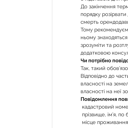
До закінчення тер
порядку розірвати 
смерть орендодавц
Тому рекомендуємо
ньому знаходяться 
зрозуміти та розт
додатковою консуль
Чи потрібно повід
Так, такий обов’яз
Відповідно до част
власності на земел
власності на неї з
Повідомлення пов
 кадастровий номе
 прізвище, ім’я, п
 місце проживання