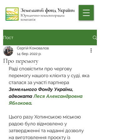
Земельний фонд України
Юридично-землевпорядна
компанія
Пост
Сергій Коновалов
14 бер. 2022 р.
Про перемогу
Раді сповістити про чергову 
перемогу нашого клієнта у суді, яка 
сталася за участі партнера 
Земельного Фонду України, 
адвоката 
Леся Александровна 
Яблокова
.
Цього разу Хотинською міською 
радою було відмовлено у 
затвердженні та наданні дозволу 
на виготовлення проєкту із 