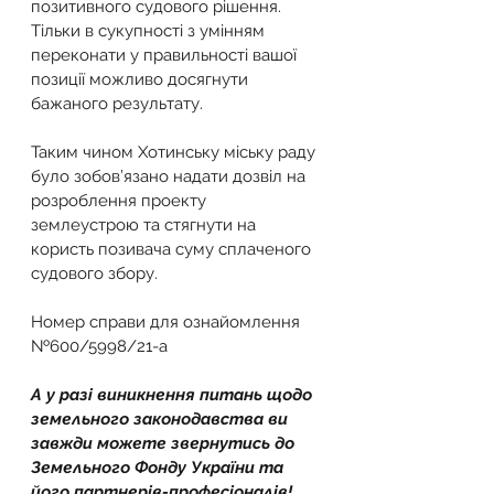
позитивного судового рішення. 
Тільки в сукупності з умінням 
переконати у правильності вашої 
позиції можливо досягнути 
бажаного результату.
Таким чином Хотинську міську раду 
було зобов’язано надати дозвіл на 
розроблення проекту 
землеустрою та стягнути на 
користь позивача суму сплаченого 
судового збору.
Номер справи для ознайомлення 
№600/5998/21-а
А у разі виникнення питань щодо 
земельного законодавства ви 
завжди можете звернутись до 
Земельного Фонду України та 
його партнерів-професіоналів!