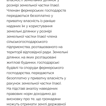
власності земельних ділянок у 
розмірі земельної частки (паю). 
Членам фермерських господарств 
передаються безоплатно у 
приватну власність із раніше 
наданих їм у користування 
земельні ділянки у розмірі 
земельної частки (паю) члена 
сільськогосподарського 
підприємства, розташованого на 
території відповідної ради. Земельні 
ділянки, на яких розташовані 
житлові будинки, господарські 
будівлі та споруди фермерського 
господарства, передаються 
безоплатно у приватну власність у 
рахунок земельної частки (паю).
На підставі аналізу наведених 
правових норм доходимо до 
висновку про те, що громадяни 
можуть отримати землі державної 