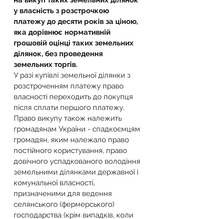
на викуп таких земельних ділянок 
у власність з розстрочкою 
платежу до десяти років за ціною, 
яка дорівнює нормативній 
грошовій оцінці таких земельних 
ділянок, без проведення 
земельних торгів.
У разі купівлі земельної ділянки з 
розстроченням платежу право 
власності переходить до покупця 
після сплати першого платежу.
Право викупу також належить 
громадянам України - спадкоємцям 
громадян, яким належало право 
постійного користування, право 
довічного успадкованого володіння 
земельними ділянками державної і 
комунальної власності, 
призначеними для ведення 
селянського (фермерського) 
господарства (крім випадків, коли 