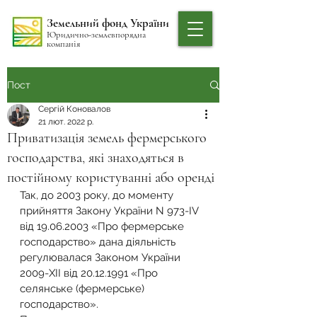
Земельний фонд України
Юридично-землевпорядна
компанія
Пост
Сергій Коновалов
21 лют. 2022 р.
Приватизація земель фермерського
господарства, які знаходяться в
постійному користуванні або оренді
Так, до 2003 року, до моменту 
прийняття Закону України N 973-IV 
від 19.06.2003 «Про фермерське 
господарство» дана діяльність 
регулювалася Законом України 
2009-XII від 20.12.1991 «Про 
селянське (фермерське) 
господарство».