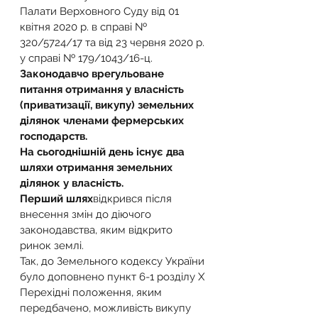
Палати Верховного Суду від 01 
квітня 2020 р. в справі № 
320/5724/17 та від 23 червня 2020 р. 
у справі № 179/1043/16-ц.
Законодавчо врегульоване 
питання отримання у власність 
(приватизації, викупу) земельних 
ділянок членами фермерських 
господарств.
На сьогоднішній день існує два 
шляхи отримання земельних 
ділянок у власність.
Перший шлях
відкрився після 
внесення змін до діючого 
законодавства, яким відкрито 
ринок землі.
Так, до Земельного кодексу України 
було доповнено пункт 6-1 розділу X 
Перехідні положення, яким 
передбачено, можливість викупу 