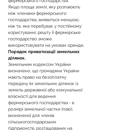
фермерського господарства.
Якщо площа землі, яку розпаюють 
між членами фермерського 
господарства, виявиться меншою, 
ніж та, яка перебуває у постійному 
користуванні, решту її фермерське 
господарство зможе 
використовувати на умовах оренди.
Порядок приватизації земельних 
ділянок.
Земельним кодексом України 
визначено, що громадяни України 
мають право на безоплатну 
передачу їм земельних ділянок із 
земель державної або комунальної 
власності для ведення 
фермерського господарства - в 
розмірі земельної частки (паю), 
визначеної для членів 
сільськогосподарських 
підприємств, розташованих на 