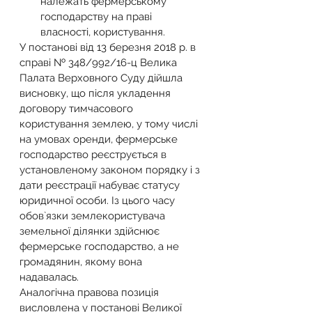
належать фермерському 
господарству на праві 
власності, користування.
У постанові від 13 березня 2018 р. в 
справі № 348/992/16-ц Велика 
Палата Верховного Суду дійшла 
висновку, що після укладення 
договору тимчасового 
користування землею, у тому числі 
на умовах оренди, фермерське 
господарство реєструється в 
установленому законом порядку і з 
дати реєстрації набуває статусу 
юридичної особи. Із цього часу 
обов`язки землекористувача 
земельної ділянки здійснює 
фермерське господарство, а не 
громадянин, якому вона 
надавалась.
Аналогічна правова позиція 
висловлена у постанові Великої 