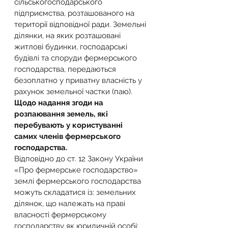
сільськогосподарського 
підприємства, розташованого на 
території відповідної ради. Земельні 
ділянки, на яких розташовані 
житлові будинки, господарські 
будівлі та споруди фермерського 
господарства, передаються 
безоплатно у приватну власність у 
рахунок земельної частки (паю).
Щодо надання згоди на 
розпаювання земель, які 
перебувають у користуванні 
самих членів фермерського 
господарства.
Відповідно до ст. 12 Закону України 
«Про фермерське господарство» 
землі фермерського господарства 
можуть складатися із: земельних 
ділянок, що належать на праві 
власності фермерському 
господарству як юридичній особі; 