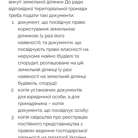
викуп земельної ділянки До ради 
відповідної територіальної громади 
треба подати такі документи:
документ, що посвідчує право 
користування земельною 
ділянкою (у разі його 
наявності), та документи, що 
посвідчують право власності на 
нерухоме майно (будівлі та 
споруди), розташоване на цій 
земельній ділянці (у разі 
наявності на земельній ділянці 
будівель, споруд);
копія установчих документів 
для юридичної особи, а для 
громадянина – копія 
документа, що посвідчує особу;
копія свідоцтва про реєстрацію 
постійного представництва з 
правом ведення господарської 
діяльності на території України 