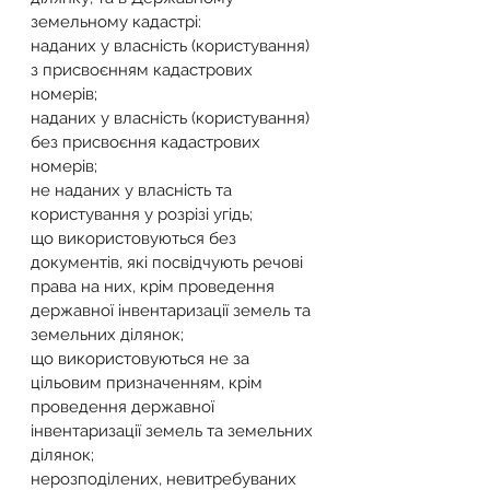
земельному кадастрі:
наданих у власність (користування) 
з присвоєнням кадастрових 
номерів;
наданих у власність (користування) 
без присвоєння кадастрових 
номерів;
не наданих у власність та 
користування у розрізі угідь;
що використовуються без 
документів, які посвідчують речові 
права на них, крім проведення 
державної інвентаризації земель та 
земельних ділянок;
що використовуються не за 
цільовим призначенням, крім 
проведення державної 
інвентаризації земель та земельних 
ділянок;
нерозподілених, невитребуваних 