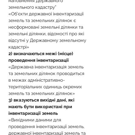
наповнення Державного 
земельного кадастру”
«Об’єкти державної інвентаризації 
земель та земельних ділянок є 
несформовані земельні ділянки та 
земельні ділянки, відомості про які 
відсутні у Державному земельному 
кадастрі»
2) визначаються межі (місце) 
проведення інвентаризації
«Державна інвентаризація земель 
та земельних ділянок проводиться 
в межах адміністративно-
територіальних одиниць окремих 
земель та земельних ділянок»
3) вказуються вихідні дані, які 
мають бути використані при 
інвентаризації земель
«Вихідними даними для 
проведення інвентаризації земель, 
державної інвентаризації земель та 