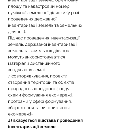
інвентаризації земель, орієнтовну 
площу та кадастровий номер 
суміжної земельної ділянки (у разі 
проведення державної 
інвентаризації земель та земельних 
ділянок).
Під час проведення інвентаризації 
земель, державної інвентаризації 
земель та земельних ділянок 
можуть використовуватися 
матеріали дистанційного 
зондування землі, 
лісовпорядкування, проекти 
створення територій та об’єктів 
природно-заповідного фонду, 
схеми формування екомережі, 
програми у сфері формування, 
збереження та використання 
екомережі»
4) вказується підстава проведення 
інвентаризації земель: