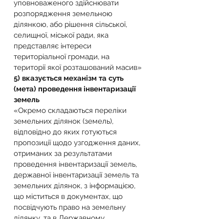
уповноваженого здійснювати 
розпорядження земельною 
ділянкою, або рішення сільської, 
селищної, міської ради, яка 
представляє інтереси 
територіальної громади, на 
території якої розташований масив»
5) вказується механізм та суть 
(мета) проведення інвентаризації 
земель
«Окремо складаються переліки 
земельних ділянок (земель), 
відповідно до яких готуються 
пропозиції щодо узгодження даних, 
отриманих за результатами 
проведення інвентаризації земель, 
державної інвентаризації земель та 
земельних ділянок, з інформацією, 
що міститься в документах, що 
посвідчують право на земельну 
ділянку, та в Державному 