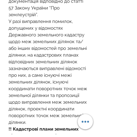
документація відповідно до статті 
57 Закону України “Про 
землеустрій”.
У разі виправлення помилок, 
допущених у відомостях 
Державного земельного кадастру 
щодо меж земельних ділянок та/
або інших відомостей про земельні 
ділянки, на кадастрових планах 
відповідних земельних ділянок 
зазначаються виправлені відомості 
про них, а саме існуючі межі 
земельних ділянок, існуючі 
координати поворотних точок меж 
земельної ділянки та пропозиції 
щодо виправлення меж земельних 
ділянок, проектні координати 
поворотних точок меж земельної 
ділянки.
!! Кадастрові плани земельних 
ділянок, помилки у відомостях 