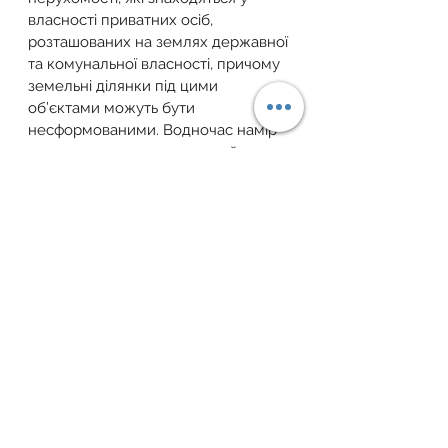
власності приватних осіб, 
розташованих на землях державної 
та комунальної власності, причому 
земельні ділянки під цими 
об’єктами можуть бути 
несформованими. Водночас намір 
законодавця подолати такий 
штучний правовий відрив об’єктів 
нерухомості від землі не викликає 
сумніву. Тому в разі, якщо право 
власності на об’єкт нерухомості та 
на земельну ділянку, на якій цей 
об’єкт розташований, належать 
одній особі, подальше відчуження 
об’єкта нерухомості окремо від 
земельної ділянки, а також 
земельної ділянки окремо від 
об’єкта нерухомості не 
допускається.
Джерело 
https://sud.ua