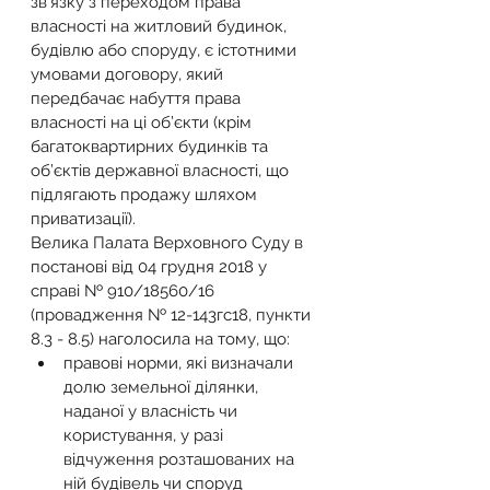
зв’язку з переходом права 
власності на житловий будинок, 
будівлю або споруду, є істотними 
умовами договору, який 
передбачає набуття права 
власності на ці об’єкти (крім 
багатоквартирних будинків та 
об’єктів державної власності, що 
підлягають продажу шляхом 
приватизації).
Велика Палата Верховного Суду в 
постанові від 04 грудня 2018 у 
справі № 910/18560/16 
(провадження № 12-143гс18, пункти 
8.3 - 8.5) наголосила на тому, що:
правові норми, які визначали 
долю земельної ділянки, 
наданої у власність чи 
користування, у разі 
відчуження розташованих на 
ній будівель чи споруд 