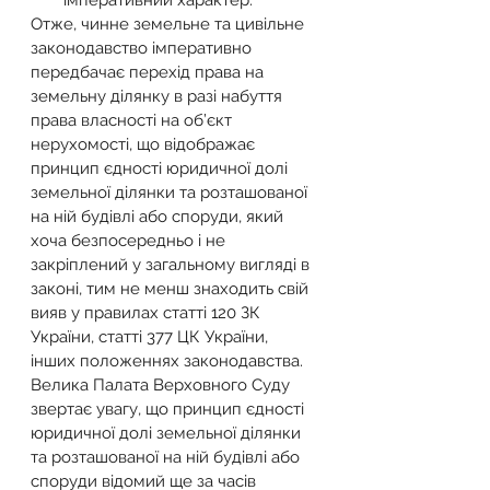
імперативний характер.
Отже, чинне земельне та цивільне 
законодавство імперативно 
передбачає перехід права на 
земельну ділянку в разі набуття 
права власності на об’єкт 
нерухомості, що відображає 
принцип єдності юридичної долі 
земельної ділянки та розташованої 
на ній будівлі або споруди, який 
хоча безпосередньо і не 
закріплений у загальному вигляді в 
законі, тим не менш знаходить свій 
вияв у правилах статті 120 ЗК 
України, статті 377 ЦК України, 
інших положеннях законодавства.
Велика Палата Верховного Суду 
звертає увагу, що принцип єдності 
юридичної долі земельної ділянки 
та розташованої на ній будівлі або 
споруди відомий ще за часів 