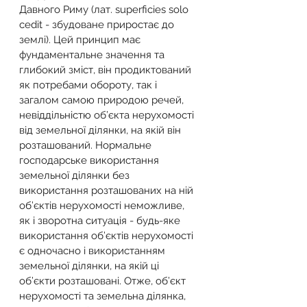
Давного Риму (лат. superficies solo 
cedit - збудоване приростає до 
землі). Цей принцип має 
фундаментальне значення та 
глибокий зміст, він продиктований 
як потребами обороту, так і 
загалом самою природою речей, 
невіддільністю об’єкта нерухомості 
від земельної ділянки, на якій він 
розташований. Нормальне 
господарське використання 
земельної ділянки без 
використання розташованих на ній 
об’єктів нерухомості неможливе, 
як і зворотна ситуація - будь-яке 
використання об’єктів нерухомості 
є одночасно і використанням 
земельної ділянки, на якій ці 
об’єкти розташовані. Отже, об’єкт 
нерухомості та земельна ділянка, 