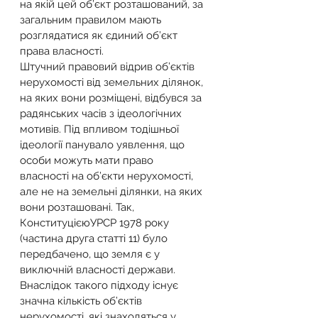
на якій цей об’єкт розташований, за 
загальним правилом мають 
розглядатися як єдиний об’єкт 
права власності.
Штучний правовий відрив об’єктів 
нерухомості від земельних ділянок, 
на яких вони розміщені, відбувся за 
радянських часів з ідеологічних 
мотивів. Під впливом тодішньої 
ідеології панувало уявлення, що 
особи можуть мати право 
власності на об’єкти нерухомості, 
але не на земельні ділянки, на яких 
вони розташовані. Так, 
КонституцієюУРСР 1978 року 
(частина друга статті 11) було 
передбачено, що земля є у 
виключній власності держави.
Внаслідок такого підходу існує 
значна кількість об’єктів 
нерухомості, які знаходяться у 