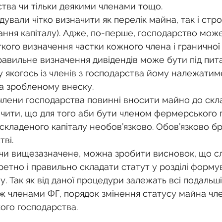
тва чи тільки деякими членами тощо.
ння капіталу). Адже, по-перше, господарство мож
іткого визначення частки кожного члена і граничної
авильне визначення дивідендів може бути під пит
ду якогось із членів з господарства йому належатим
а зробленому внеску.
начити, що для того аби бути членом фермерського 
складеного капіталу необов’язково. Обов’язково б
тві.
етно і правильно складати статут у розділі форму
у. Так як від даної процедури залежать всі подальші
ж членами ФГ, порядок змінення статусу майна чле
ого господарства.