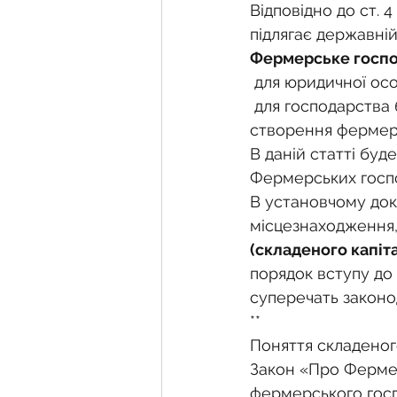
Фермерське господарств
Відповідно до ст.
підлягає державній
Фермерське господ
Новини земельного зако
 для юридичної осо
 для господарства без статусу юридичної особи - договору (декларації) про 
створення фермер
Нормативно-грошова оці
В даній статті буд
Фермерських госп
В установчому док
Сервітут
Державна ре
місцезнаходження,
(складеного капіт
порядок вступу до 
Загальні правові питання
суперечать законо
**
Поняття складеного
Закон «Про Фермер
фермерського госпо