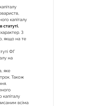
овариств, 
ного капіталу 
 статуті.
характер. З 
, якщо на те 
туті ФГ 
алу на 
строк. Також 
ння.
еного 
 капіталу 
писаним всіма 