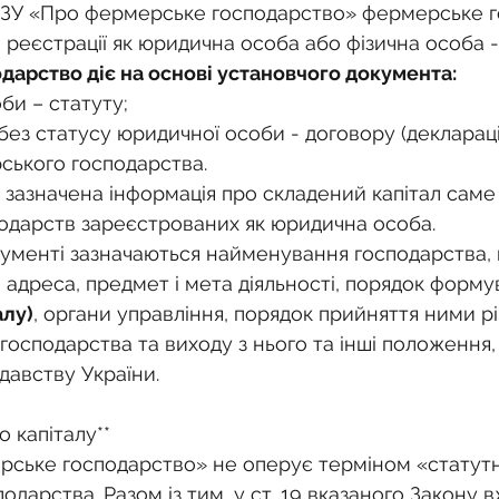
о
Спадкування земельної ділянки
 4 ЗУ «Про фермерське господарство» фермерське 
 реєстрації як юридична особа або фізична особа -
арство діє на основі установчого документа:
нодавства
Земельні питання
Військова слу
би – статуту;
ського господарства.
нка
Суд
Будівництво
Встановлення меж
е зазначена інформація про складений капітал саме 
одарств зареєстрованих як юридична особа.
ументі зазначаються найменування господарства, 
єстрація земельних прав
Юридичні питання у 
 адреса, предмет і мета діяльності, порядок форму
алу)
, органи управління, порядок прийняття ними рі
господарства та виходу з нього та інші положення,
давству України.
 капіталу**
ське господарство» не оперує терміном «статутн
дарства. Разом із тим, у ст. 19 вказаного Закону 