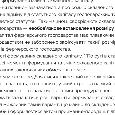
к формування майна (складеного капіталу).
 на відміну від статутного капіталу господарських т
ається статутом. Таким чином, своєрідність складе
подарства — 
необов’язкове встановлення розміру в
апітал фермерського господарства має плаваючий 
нодавством не заборонено зафіксувати такий розмір
ів фермерського господарства.
сті формування складеного капіталу. **По суті в ста
сі моменти формування та зміни складеного капіт
начних законодавчих обмежень немає.
ого вартість, хто вносить, у який строк та на який 
 може і не зазначатися, а тільки процедура внесе
жуть зазначатись різні варіанти формування склад
ад можливий такий варіант, що майно до складеного
еби і оформляється актом приймання-передачі, під