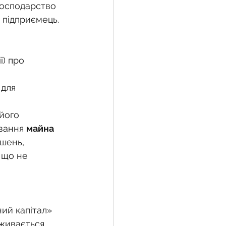
господарство 
 підприємець.
жба
 земельної ділянки
для 
його 
воєнний час
вання 
майна 
шень, 
 що не 
ий капітал» 
вживається 