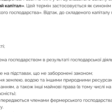
й капітал»
. Цей термін застосовується як синонім
го господарства». Відтак, до складеного капіталу
ті;
лена господарством в результаті господарської діяль
те на підставах, що не заборонені законом;
нням, а також інші майнові права (в тому числі на
сність);
у.