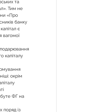
рських та 
л». Тим не 
їни «Про 
сників банку 
капітал є 
 вагомої 
осподарювання 
го капіталу 
ормування 
іші: окрім 
піталу 
ті 
абуте ФГ на 
х поряд із 