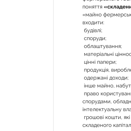
поняття 
«складени
«майно фермерсько
входити:
 будівлі;
 споруди;
 облаштування;
 матеріальні ціннос
 цінні папери;
 продукція, вироб
 одержані доходи;
 інше майно, набу
 право користування землею, водою та іншими природними ресурсами, будівлями, 
спорудами, обладна
інтелектуальну вла
 грошові кошти, які передаються членами фермерського господарства до його 
складеного капітал