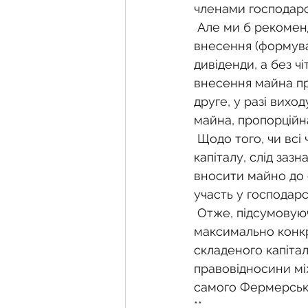
членами господарс
 Але ми б рекомендували чітко визначити як перелік майна, так і строки його 
внесення (формува
дивіденди, а без ч
внесення майна пр
друге, у разі вихо
майна, пропорційн
 Щодо того, чи всі члени господарства повинні вносити майно до складеного 
капіталу, слід заз
вносити майно до 
участь у господарс
 Отже, підсумовуючи вищезазначене, можна зробити висновок, що слід 
максимально конкр
складеного капітал
правовідносини мі
самого Фермерськ
**