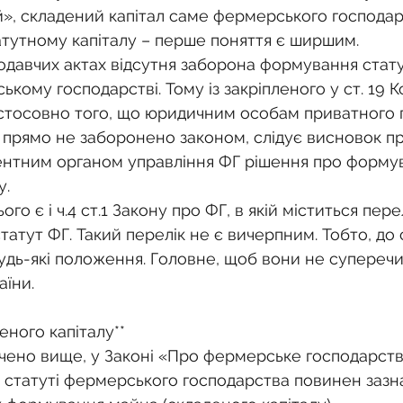
», складений капітал саме фермерського господар
тутному капіталу – перше поняття є ширшим.
одавчих актах відсутня заборона формування стат
ькому господарстві. Тому із закріпленого у ст. 19 К
стосовно того, що юридичним особам приватного 
 прямо не заборонено законом, слідує висновок п
нтним органом управління ФГ рішення про формув
у.
го є і ч.4 ст.1 Закону про ФГ, в якій міститься пере
атут ФГ. Такий перелік не є вичерпним. Тобто, до 
дь-які положення. Головне, щоб вони не суперечи
аїни.
ного капіталу**
 статуті фермерського господарства повинен зазна