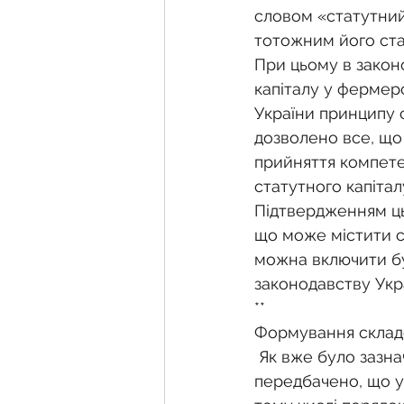
словом «статутний
тотожним його ста
При цьому в закон
капіталу у фермерс
України принципу 
дозволено все, що
прийняття компете
статутного капітал
Підтвердженням цьо
що може містити ст
можна включити бу
законодавству Укр
**
Формування складе
 Як вже було зазначено вище, у Законі «Про фермерське господарство» 
передбачено, що у