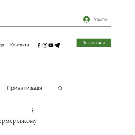
Увійти
Зв'язатися
да
Контакти
Приватизація
самоврядування
Фермерському