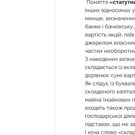
 Поняття 
«статутн
інших відносинах у
менше, визначення 
банки і банківську
вартість акцій, па
джерелом власних 
частки необоротних
З наведених визна
складається із вкла
дорівнює сумі варт
Як слідує із букв
складеного капітал
майна (майнових пр
входять також про
господарської діял
підставах, що не з
І хоча слово «склад