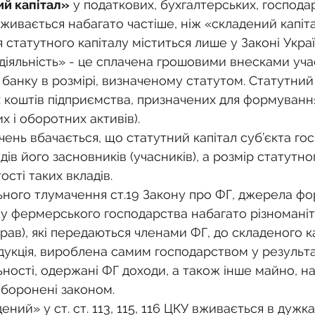
ий капітал»
 у податкових, бухгалтерських, господа
живається набагато частіше, ніж «складений капіта
статутного капіталу міститься лише у Законі Укра
 діяльність» - це сплачена грошовими внесками уча
їв банку в розмірі, визначеному статутом. Статутний 
коштів підприємства, призначених для формування
 і оборотних активів).
чень вбачається, що статутний капітал суб’єкта г
дів його засновників (учасників), а розмір статутно
ості таких вкладів.
ального тлумачення ст.19 Закону про ФГ, джерела ф
у фермерського господарства набагато різноманітн
ав), які передаються членами ФГ, до складеного ка
дукція, вироблена самим господарством у результа
ьності, одержані ФГ доходи, а також інше майно, н
аборонені законом.
ений» у ст. ст. 113, 115, 116 ЦКУ вживається в дужка