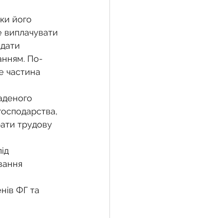
е виплачувати 
 дати 
анням. По-
е частина 
господарства, 
рати трудову 
вання 
 
нів ФГ та 