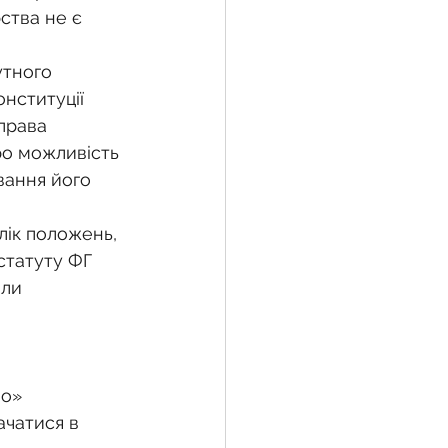
ства не є 
утного 
онституції 
права 
ро можливість 
ання його 
лік положень, 
статуту ФГ 
ли 
чатися в 