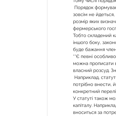
тому числі порядо
 Порядок формування повинен зазначатися, а про розмір складеного капіталу 
зовсім не йдеться,
розмір яких визнач
фермерського гос
Тобто складений к
іншого боку, зако
буде бажання член
**Є певні особливо
можна прописати в
власний розсуд. З
 Наприклад, статутом може передбачатися конкретний перелік майна, яке 
потрібно внести, й
конкретний перелік
У статуті також мо
капіталу. Наприкл
вноситься за потр