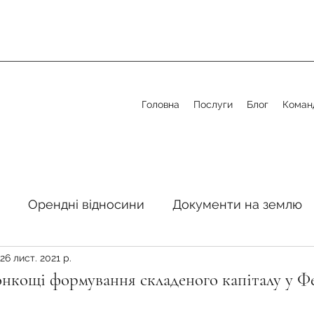
Головна
Послуги
Блог
Коман
Орендні відносини
Документи на землю
26 лист. 2021 р.
стосовно земельної сфери
Органи місцевого 
онкощі формування складеного капіталу у 