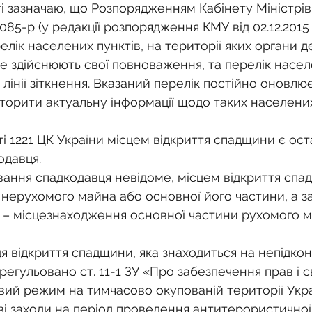
о
Спадкування земельної ділянки
тті зазначаю, що Розпорядженням Кабінету Міністрів 
1085-р (у редакції розпорядження КМУ від 02.12.2015
лік населених пунктів, на території яких органи д
нодавства
Земельні питання
Військова слу
е здійснюють свої повноваження, та перелік населе
лінії зіткнення. Вказаний перелік постійно оновлює
торити актуальну інформації щодо таких населених
нка
Суд
Будівництво
Встановлення меж
ті 1221 ЦК України місцем відкриття спадщини є ост
одавця.
єстрація земельних прав
Юридичні питання у 
ання спадкодавця невідоме, місцем відкриття спа
нерухомого майна або основної його частини, а за 
– місцезнаходження основної частини рухомого м
я відкриття спадщини, яка знаходиться на непідкон
 врегульовано ст. 11-1 ЗУ «Про забезпечення прав і 
вий режим на тимчасово окупованій території Украї
ві заходи на період проведення антитерористичної 