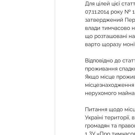
Фермерське господарств
Для цілей цієї ста
07.11.2014 року № 
затверджений Пере
Новини земельного зако
влади тимчасово н
що розташовані на 
варто щоразу моні
Нормативно-грошова оці
Відповідно до стат
проживання спадк
Сервітут
Державна ре
Якщо місце прожив
місцезнаходження 
нерухомого майна 
Загальні правові питання
Питання щодо місц
Україні території,
громадян та право
1 ЗУ «Про тимчасо