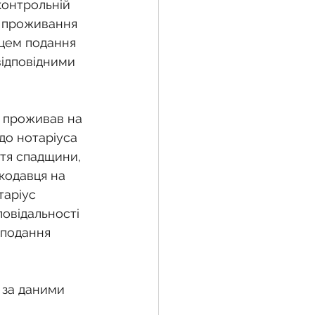
контрольній 
я проживання 
сцем подання 
відповідними 
а проживав на 
до нотаріуса 
тя спадщини, 
кодавця на 
таріус 
овідальності 
 подання 
 за даними 