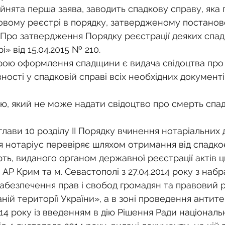
йнята перша заява, заводить спадкову справу, яка п
ковому реєстрі в порядку, затвердженому постанов
 «Про затвердження Порядку реєстрації деяких спад
» від 15.04.2015 № 210.
ою оформлення спадщини є видача свідоцтва про 
ості у спадковій справі всіх необхідних документі
цю, який не може надати свідоцтво про смерть спа
 глави 10 розділу ІІ Порядку вчинення нотаріальних 
я нотаріус перевіряє шляхом отримання від спадко
ть, виданого органом державної реєстрації актів ц
 АР Крим та м. Севастополі з 27.04.2014 року з наб
забезпечення прав і свобод громадян та правовий 
ій території України», а в зоні проведення антит
2014 року із введенням в дію Рішення Ради національн