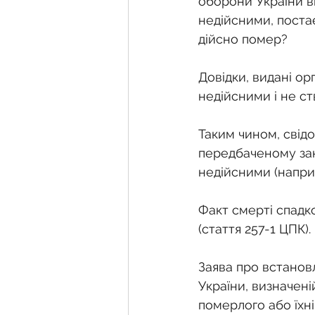
оборони України ві
недійсними, поста
дійсно помер?
Довідки, видані ор
недійсними і не ст
Таким чином, свід
передбаченому зак
недійсними (напри
Факт смерті спадк
(стаття 257-1 ЦПК).
Заява про встанов
України, визначен
померлого або їхн