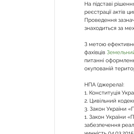
На підставі рішен
реєстрації актів ц
Проведення зазнач
знаходиться за меж
З метою ефективно
фахівців 
Земельний
питанні оформленн
окупованій територ
НПА (джерела):
1. Конституція Укра
2. Цивільний кодек
3. Закон України «
1. Закон України «
забезпечення реалі
чинність 04.03.2015)