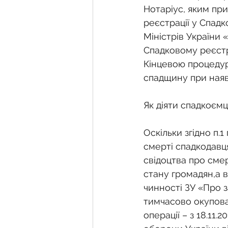
Нотаріус, яким при
реєстрації у Спад
Міністрів України
Спадковому реєстрі
Кінцевою процедур
спадщину при наявн
Як діяти спадкоєм
Оскільки згідно п.1
смерті спадкодавц
свідоцтва про смер
стану громадян,а в
чинності ЗУ «Про 
тимчасово окупован
операції – з 18.11.