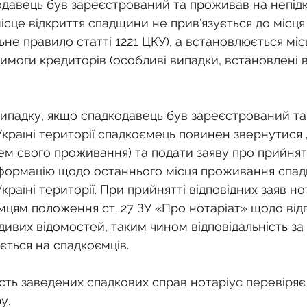
одавець був зареєстрований та проживав на непід
 місце відкриття спадщини не прив’язується до місц
ьне правило статті 1221 ЦКУ), а встановлюється мі
имоги кредиторів (особливі випадки, встановлені 
 випадку, якщо спадкодавець був зареєстрований т
Україні території спадкоємець повинен звернутися 
цем свого проживання) та подати заяву про прийнят
інформацію щодо останнього місця проживання спад
країні території. При прийнятті відповідних заяв но
мцям положення ст. 27 ЗУ «Про нотаріат» щодо відп
ивих відомостей, таким чином відповідальність за
ється на спадкоємців.
ість заведених спадкових справ нотаріус перевіряє
у.