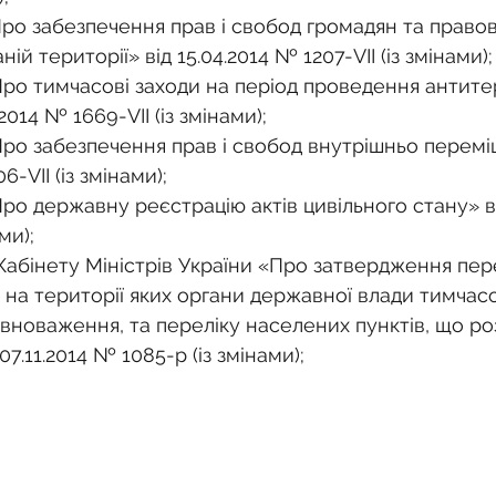
«Про забезпечення прав і свобод громадян та право
й території» від 15.04.2014 № 1207-VІІ (із змінами);
«Про тимчасові заходи на період проведення антите
.2014 № 1669-VII (із змінами);
«Про забезпечення прав і свобод внутрішньо перемі
6-VІІ (із змінами);
Про державну реєстрацію актів цивільного стану» ві
ми);
Кабінету Міністрів України «Про затвердження пере
 на території яких органи державної влади тимчас
овноваження, та переліку населених пунктів, що ро
 07.11.2014 № 1085-р (із змінами);