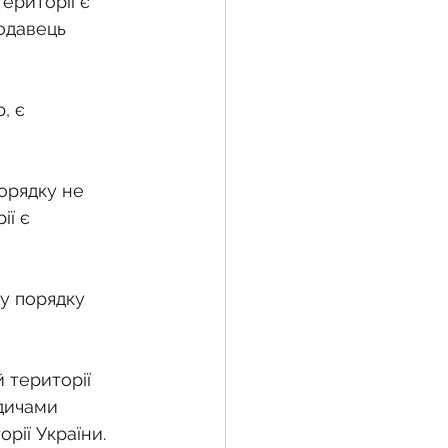
ериторії є 
одавець 
, є 
орядку не 
ї є 
у порядку 
 території 
дичами 
рії України.