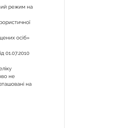
вий режим на 
рористичної 
щених осіб» 
д 01.07.2010 
ліку 
ово не 
зташовані на 