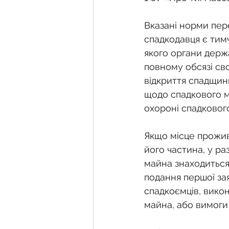
Вказані норми пер
спадкодавця є тим
якого органи держ
повному обсязі св
відкриття спадщин
щодо спадкового ма
охороні спадковог
Якщо місце прожив
його частина, у ра
майна знаходиться 
подання першої за
спадкоємців, викон
майна, або вимоги