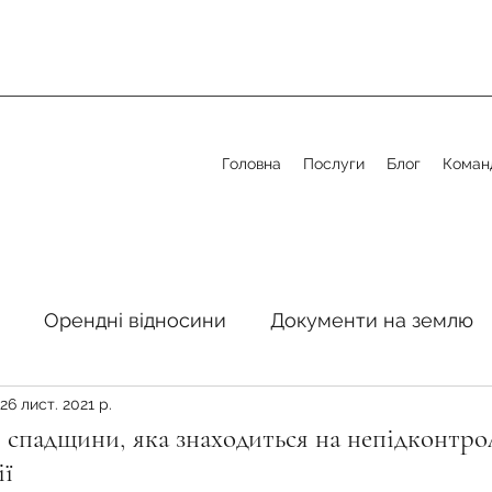
Головна
Послуги
Блог
Коман
Орендні відносини
Документи на землю
26 лист. 2021 р.
стосовно земельної сфери
Органи місцевого 
 спадщини, яка знаходиться на непідконтро
ії