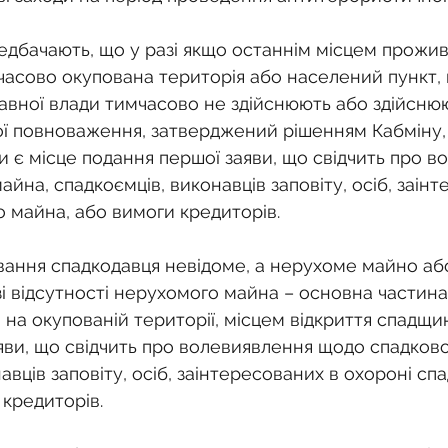
едбачають, що у разі якщо останнім місцем прожив
часово окупована територія або населений пункт, н
авної влади тимчасово не здійснюють або здійснюю
ої повноваження, затверджений рішенням Кабміну,
и є місце подання першої заяви, що свідчить про в
йна, спадкоємців, виконавців заповіту, осіб, заінт
о майна, або вимоги кредиторів.
ання спадкодавця невідоме, а нерухоме майно аб
зі відсутності нерухомого майна – основна частин
на окупованій території, місцем відкриття спадщин
яви, що свідчить про волевиявлення щодо спадково
авців заповіту, осіб, заінтересованих в охороні сп
 кредиторів.