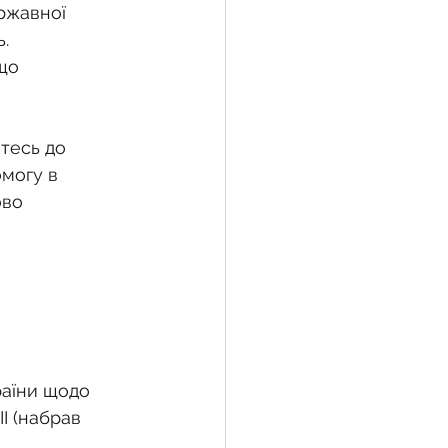
ржавної 
.
що 
тесь до 
могу в 
во 
раїни щодо 
І (набрав 