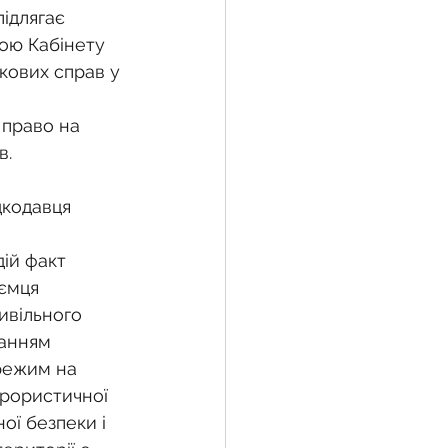
ідлягає 
ою Кабінету 
кових справ у 
право на 
в.
дкодавця
дій факт 
ємця 
ивільного 
ранням 
режим на 
ерористичної 
ої безпеки і 