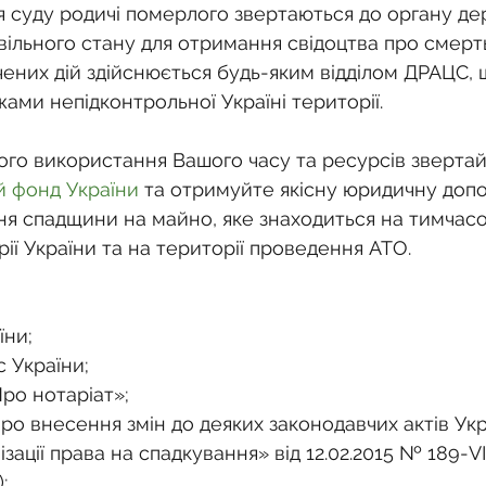
ня суду родичі померлого звертаються до органу де
ивільного стану для отримання свідоцтва про смерть
ених дій здійснюється будь-яким відділом ДРАЦС, 
ами непідконтрольної Україні території.
го використання Вашого часу та ресурсів звертай
 фонд України
 та отримуйте якісну юридичну допо
я спадщини на майно, яке знаходиться на тимчасо
ії України та на території проведення АТО.
їни;
с України;
Про нотаріат»;
Про внесення змін до деяких законодавчих актів Ук
зації права на спадкування» від 12.02.2015 № 189-VІІ
;