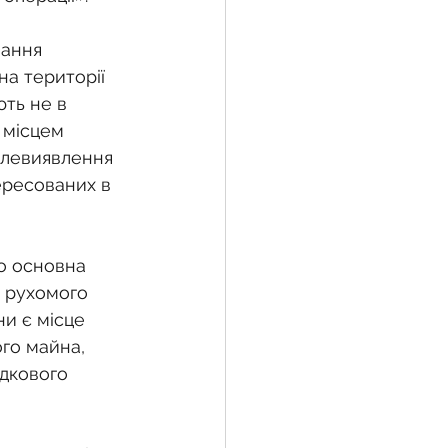
ання 
а території 
ть не в 
 місцем 
олевиявлення 
ересованих в 
о основна 
а рухомого 
и є місце 
го майна, 
адкового 