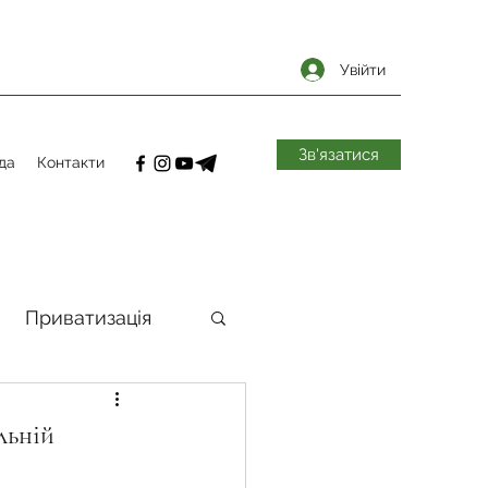
Увійти
Зв'язатися
да
Контакти
Приватизація
самоврядування
льній