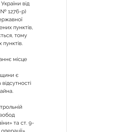
України від 
 № 1276-р) 
ержавної 
жба
них пунктів, 
ться, тому 
 пунктів.
 земельної ділянки
аннє місце 
воєнний час
дщини є 
відсутності 
айна.
трольній 
свобод 
ни» та ст. 9-
операції».