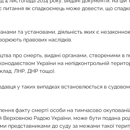
д 4 листопада 2014 року, видані документи, на цій т
є питання як спадкоємець може довести, що спадк
ганами та установами, діяльність яких є незаконною
ворюють правових наслідків.
оцтва про смерть, видані органами, створеними в п
онодавством України на непідконтрольній територі
клад, ЛНР, ДНР тощо).
одавця у таких випадках встановлюється в судовом
лення факту смерті особи на тимчасово окупованій
ій Верховною Радою України, може бути подана ро
іми представниками до суду за межами такої терито