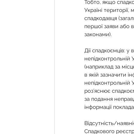
Тобто, якщо спадк
Україні території,
спадкодавця (загал
першої заяви або в
законами).
Дії спадкоємців: у
непідконтрольній 
(наприклад за міс
в якій зазначити 
непідконтрольній У
роз’яснює спадкоє
за подання неправд
інформації поклада
Відсутність/наявн
Спадкового реєстр