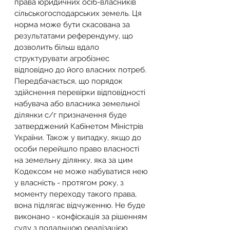
права юридичних осіб-власників 
сільськогосподарських земель. Ця 
норма може бути скасована за 
результатами референдуму, що 
дозволить більш вдало 
структурувати агробізнес 
відповідно до його власних потреб.
Передбачається, що порядок 
здійснення перевірки відповідності 
набувача або власника земельної 
ділянки с/г призначення буде 
затверджений Кабінетом Міністрів 
України. Також у випадку, якщо до 
особи перейшло право власності 
на земельну ділянку, яка за цим 
Кодексом не може набуватися нею 
у власність - протягом року, з 
моменту переходу такого права, 
вона підлягає відчуженню. Не буде 
виконано - конфіскація за рішенням 
суду з подальшою реалізацією 