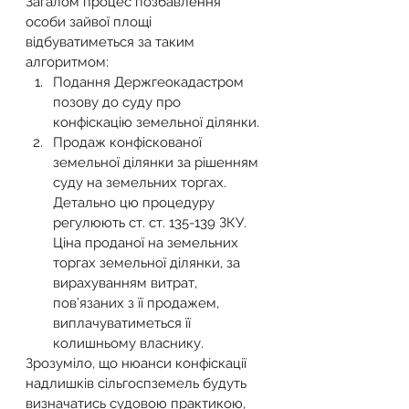
Загалом процес позбавлення 
особи зайвої площі 
відбуватиметься за таким 
алгоритмом:
Подання Держгеокадастром 
позову до суду про 
конфіскацію земельної ділянки.
Продаж конфіскованої 
земельної ділянки за рішенням 
суду на земельних торгах. 
Детально цю процедуру 
регулюють ст. ст. 135-139 ЗКУ. 
Ціна проданої на земельних 
торгах земельної ділянки, за 
вирахуванням витрат, 
пов’язаних з її продажем, 
виплачуватиметься її 
колишньому власнику.
Зрозуміло, що нюанси конфіскації 
надлишків сільгоспземель будуть 
визначатись судовою практикою, 