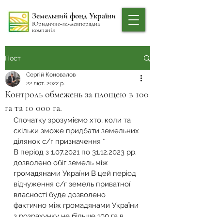
Земельний фонд України
Юридично-землевпорядна
компанія
Пост
Сергій Коновалов
22 лют. 2022 р.
Контроль обмежень за площею в 100
га та 10 000 га.
Спочатку зрозуміємо хто, коли та 
скільки зможе придбати земельних 
ділянок с/г призначення *
В період з 1.07.2021 по 31.12.2023 рр. 
дозволено обіг земель між 
громадянами України В цей період 
відчуження с/г земель приватної 
власності буде дозволено 
фактично між громадянами України 
з розрахунку не більше 100 га в 