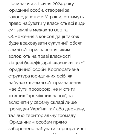
Починаючи з 1 січня 2024 року 
юридичні особи, створені за 
законодавством України, матимуть 
право набувати у власність всі види 
с/г землі в межах 10 000 га. 
Обмеження з консолідації також 
буде враховувати сукупний обсяг 
землі с/г призначення, яким 
володіють на праві власності 
кінцеві бенефіціарні власники такої 
юридичної особи. Корпоративна 
структура юридичних осіб, які 
набувають землі с/г призначення, 
має бути прозорою, не містити 
жодних "проміжних ланок", та 
включати у своєму складі лише 
громадян України та/ або державу, 
та/ або територіальну громаду.
Юридичним особам прямо 
заборонено набувати корпоративні 