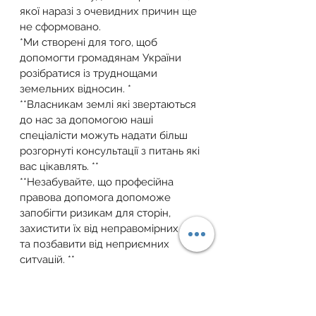
якої наразі з очевидних причин ще 
не сформовано.
*Ми створені для того, щоб 
допомогти громадянам України 
розібратися із труднощами 
земельних відносин. *
**Власникам землі які звертаються 
до нас за допомогою наші 
спеціалісти можуть надати більш 
розгорнуті консультації з питань які 
вас цікавлять. **
**Незабувайте, що професійна 
правова допомога допоможе 
запобігти ризикам для сторін, 
захистити їх від неправомірних дій 
та позбавити від неприємних 
ситуацій. **
ЩОДО ОТРИМАННЯ 
КОНСУЛЬТАЦІЙ ТА 