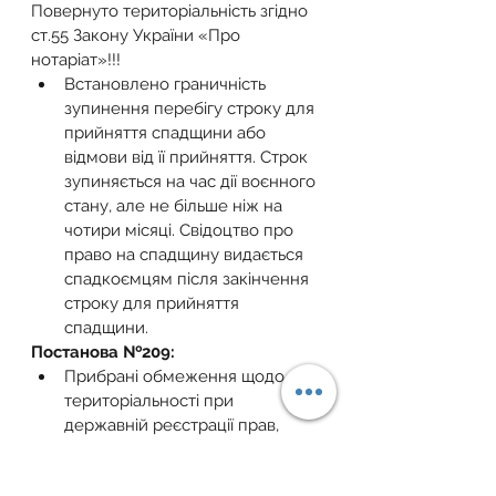
Повернуто територіальність згідно 
ст.55 Закону України «Про 
нотаріат»!!!
Встановлено граничність 
зупинення перебігу строку для 
прийняття спадщини або 
відмови від її прийняття. Строк 
зупиняється на час дії воєнного 
стану, але не більше ніж на 
чотири місяці. Свідоцтво про 
право на спадщину видається 
спадкоємцям після закінчення 
строку для прийняття 
спадщини.
Постанова №209:
Прибрані обмеження щодо 
територіальності при 
державній реєстрації прав, 
тобто відновлено 
територіальність у змісті 