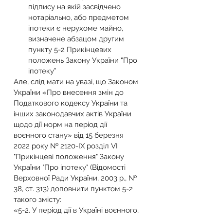
підпису на якій засвідчено 
нотаріально, або предметом 
іпотеки є нерухоме майно, 
визначене абзацом другим 
пункту 5-2 Прикінцевих 
положень Закону України “Про 
іпотеку”
Але, слід мати на увазі, що Законом 
України «Про внесення змін до 
Податкового кодексу України та 
інших законодавчих актів України 
щодо дії норм на період дії 
воєнного стану» від 15 березня 
2022 року № 2120-IX розділ VI 
"Прикінцеві положення" Закону 
України "Про іпотеку" (Відомості 
Верховної Ради України, 2003 р., № 
38, ст. 313) доповнити пунктом 5-2 
такого змісту:
«5-2. У період дії в Україні воєнного, 