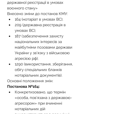
державної реєстрації в умовах 
воєнного стану»
Внесено зміни до постанов КМУ:
164 (нотаріат в умовах ВС);
209 (державна реєстрація в 
умовах ВС);
187 (забезпечення захисту 
національних інтересів за 
майбутніми позовами держави 
України у зв’язку з військовою 
агресією рф);
1290 (використання, зберігання, 
обігу спеціальних бланків 
нотаріальних документів).
Основні положення змін:
Постанова №164:
Конкретизовано, що термін 
«особа, пов’язана з державою-
агресором» при вчиненні 
нотаріальних дій 