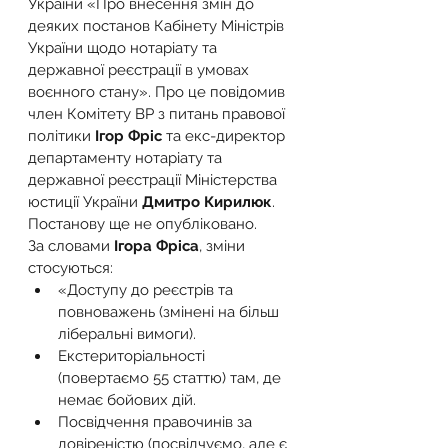
України «Про внесення змін до 
деяких постанов Кабінету Міністрів 
України щодо нотаріату та 
державної реєстрації в умовах 
воєнного стану». Про це повідомив 
член Комітету ВР з питань правової 
політики 
Ігор Фріс
 та екс-директор 
департаменту нотаріату та 
державної реєстрації Міністерства 
юстиції України 
Дмитро Кирилюк
.
Постанову ще не опубліковано.
За словами 
Ігора Фріса
, зміни 
стосуються:
«Доступу до реєстрів та 
повноважень (змінені на більш 
ліберальні вимоги).
Екстериторіальності 
(повертаємо 55 статтю) там, де 
немає бойових дій.
Посвідчення правочинів за 
довіреністю (посвідчуємо, але є 