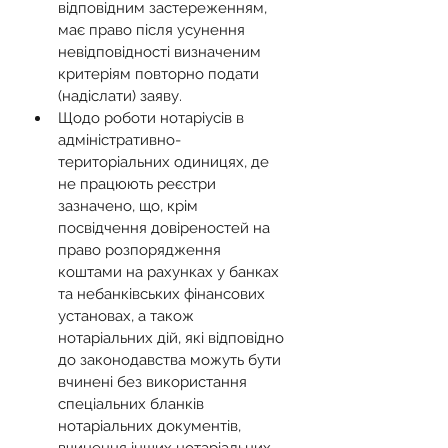
відповідним застереженням, 
має право після усунення 
невідповідності визначеним 
критеріям повторно подати 
(надіслати) заяву.
Щодо роботи нотаріусів в 
адміністративно-
територіальних одиницях, де 
не працюють реєстри 
зазначено, що, крім 
посвідчення довіреностей на 
право розпорядження 
коштами на рахунках у банках 
та небанківських фінансових 
установах, а також 
нотаріальних дій, які відповідно 
до законодавства можуть бути 
вчинені без використання 
спеціальних бланків 
нотаріальних документів, 