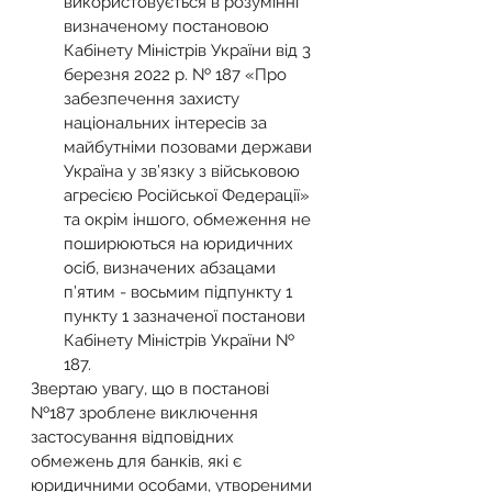
використовується в розумінні 
визначеному постановою 
Кабінету Міністрів України від 3 
березня 2022 р. № 187 «Про 
забезпечення захисту 
національних інтересів за 
майбутніми позовами держави 
Україна у зв’язку з військовою 
агресією Російської Федерації» 
та окрім іншого, обмеження не 
поширюються на юридичних 
осіб, визначених абзацами 
п’ятим - восьмим підпункту 1 
пункту 1 зазначеної постанови 
Кабінету Міністрів України № 
187.
Звертаю увагу, що в постанові 
№187 зроблене виключення 
застосування відповідних 
обмежень для банків, які є 
юридичними особами, утвореними 