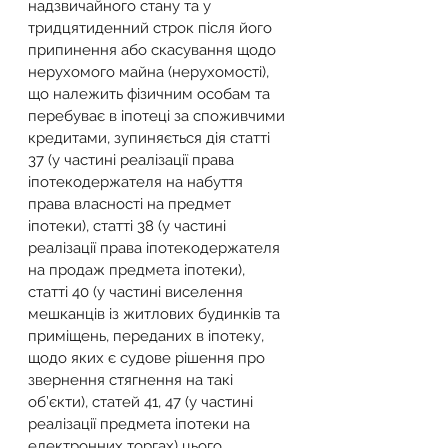
надзвичайного стану та у 
тридцятиденний строк після його 
припинення або скасування щодо 
нерухомого майна (нерухомості), 
що належить фізичним особам та 
перебуває в іпотеці за споживчими 
кредитами, зупиняється дія статті 
37 (у частині реалізації права 
іпотекодержателя на набуття 
права власності на предмет 
іпотеки), статті 38 (у частині 
реалізації права іпотекодержателя 
на продаж предмета іпотеки), 
статті 40 (у частині виселення 
мешканців із житлових будинків та 
приміщень, переданих в іпотеку, 
щодо яких є судове рішення про 
звернення стягнення на такі 
об’єкти), статей 41, 47 (у частині 
реалізації предмета іпотеки на 
електронних торгах) цього 