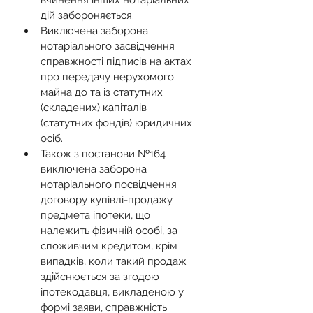
вчинення інших нотаріальних 
дій забороняється.
Виключена заборона 
нотаріального засвідчення 
справжності підписів на актах 
про передачу нерухомого 
майна до та із статутних 
(складених) капіталів 
(статутних фондів) юридичних 
осіб.
Також з постанови №164 
виключена заборона 
нотаріального посвідчення 
договору купівлі-продажу 
предмета іпотеки, що 
належить фізичній особі, за 
споживчим кредитом, крім 
випадків, коли такий продаж 
здійснюється за згодою 
іпотекодавця, викладеною у 
формі заяви, справжність 