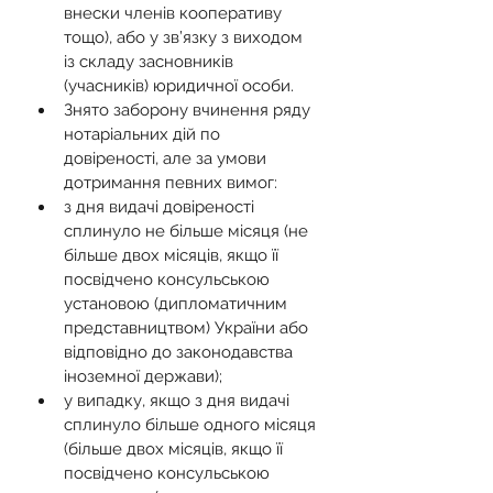
внески членів кооперативу 
тощо), або у зв’язку з виходом 
із складу засновників 
(учасників) юридичної особи.
Знято заборону вчинення ряду 
нотаріальних дій по 
довіреності, але за умови 
дотримання певних вимог:
з дня видачі довіреності 
сплинуло не більше місяця (не 
більше двох місяців, якщо її 
посвідчено консульською 
установою (дипломатичним 
представництвом) України або 
відповідно до законодавства 
іноземної держави);
у випадку, якщо з дня видачі 
сплинуло більше одного місяця 
(більше двох місяців, якщо її 
посвідчено консульською 