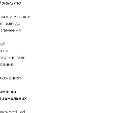
 зміни та 
Закони України:
жба
я змін до 
езпечення 
 земельної ділянки
ції 
ель»
несення змін 
воєнний час
ювання 
оложення» 
змін до 
я земельних 
сності, які 