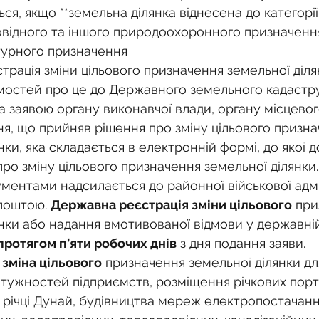
ься, якщо **земельна ділянка віднесена до категорії
відного та іншого природоохоронного призначення
турного призначення
рація зміни цільового призначення земельної діля
мостей про це до Державного земельного кадастр
а заявою органу виконавчої влади, органу місцевог
я, що прийняв рішення про зміну цільового призна
нки, яка складається в електронній формі, до якої д
про зміну цільового призначення земельної ділянки. 
ентами надсилається до районної військової адмін
поштою. 
Державна реєстрація зміни цільового
 при
нки або надання вмотивованої відмови у державній
протягом п’яти робочих днів
 з дня подання заяви.
 зміна цільового
 призначення земельної ділянки д
тужностей підприємств, розміщення річкових порт
а річці Дунай, будівництва мереж електропостачанн