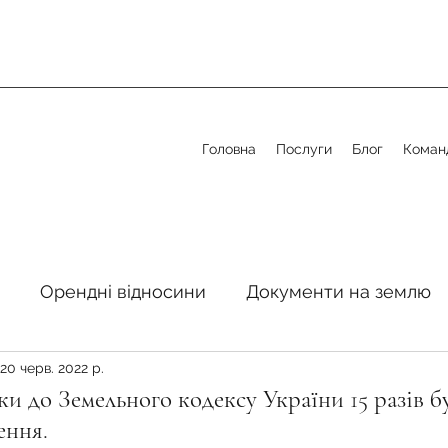
Головна
Послуги
Блог
Коман
Орендні відносини
Документи на землю
20 черв. 2022 р.
стосовно земельної сфери
Органи місцевого 
ки до Земельного кодексу України 15 разів б
ення.