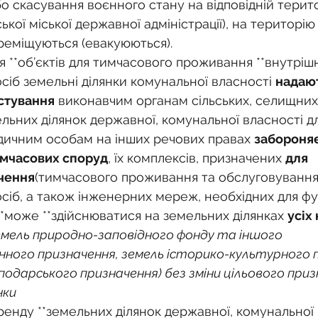
 скасування воєнного стану на відповідній територ
ької міської державної адміністрації), на територію я
реміщуються (евакуюються).
 **об’єктів для тимчасового проживання **внутріш
іб земельні ділянки комунальної власності 
надают
стування
 виконавчим органам сільських, селищних,
ьних ділянок державної, комунальної власності дл
дичним особам на інших речових правах 
забороня
мчасових споруд
, їх комплексів, призначених 
для 
чення
(тимчасового проживання та обслуговування
сіб, а також інженерних мереж, необхідних для фу
**може **здійснюватися на земельних ділянках 
усіх
земель природно-заповідного фонду та іншого 
ного призначення, земель історико-культурного п
подарського призначення) без зміни цільового приз
нки
ренду **земельних ділянок державної, комунальної 