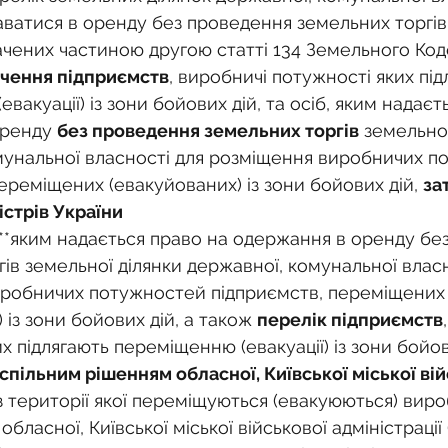
ватися в оренду без проведення земельних торгів,
начених частиною другою статті 134 Земельного Код
чення підприємств
, виробничі потужності яких під
вакуації) із зони бойових дій, та осіб, яким надаєт
ренду 
без проведення земельних торгів
 земельної
мунальної власності для розміщення виробничих п
ереміщених (евакуйованих) із зони бойових дій, 
за
істрів України
, **яким надається право на одержання в оренду бе
ів земельної ділянки державної, комунальної власн
робничих потужностей підприємств, переміщених
 із зони бойових дій, а також 
перелік підприємств
х підлягають переміщенню (евакуації) із зони бойови
пільним рішенням обласної, Київської міської вій
 з території якої переміщуються (евакуюються) виро
обласної, Київської міської військової адміністрації (