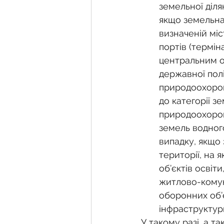
земельної діля
якщо земельна
визначеній міс
портів (термін
центральним о
державної полі
природоохорон
до категорії з
природоохорон
земель водного
випадку, якщо 
території, на 
об’єктів освіт
житлово-комуна
оборонних об’є
інфраструктур
У такому разі, а т