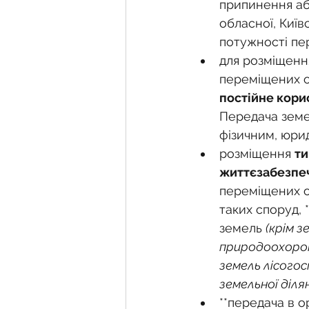
припинення або
обласної, Київс
потужності пе
для розміщення
переміщених ос
постійне кори
Передача земел
фізичним, юри
розміщення 
ти
життєзабезпе
переміщених о
таких споруд, 
земель 
(крім 
природоохорон
земель лісогос
земельної діля
**передача в о