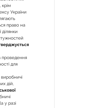
 крім 
ексу України
лягають 
ься право на 
 ділянки 
отужностей 
тверджується 
з проведення 
ості для 
 
, виробничі 
х дій, 
ськової 
бничі 
а у разі 