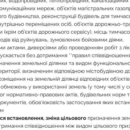
их, водопровідних, теплопровідних, каналізаційних
мунікаційних мереж, об’єктів магістральних газопр
го будівництва, реконструкції будівель для тимчас
утрішньо переміщених осіб, об’єктів дорожньо-тр
 (крім об’єктів дорожнього сервісу), місць тимчасо
ходів від руйнувань, зумовлених бойовими діями, 
 актами, диверсіями або проведенням робіт з лікві
опускається без дотримання **правил співвідношенн
значення земельної ділянки та видом функціонально
ериторії, визначеним відповідною містобудівною д
озміщення на земельній ділянці відповідних об’єктів
 обмежень у використанні земель (у тому числі у с
ог нормативно-правових актів, будівельних норм т
окументів, обов’язковість застосування яких вста
ом
ся встановлення, зміна цільового
 призначення зем
отримання співвідношення між видом цільового при