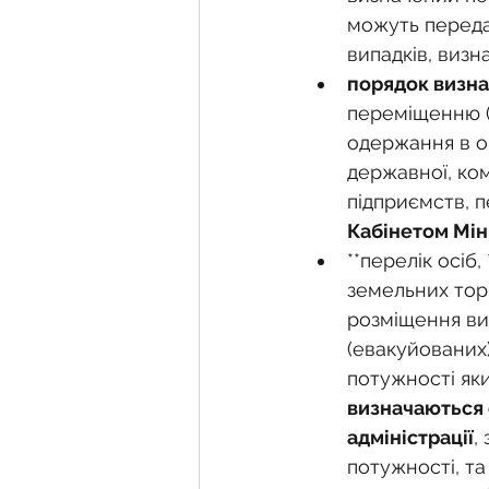
можуть переда
випадків, виз
порядок визна
переміщенню (е
одержання в о
державної, ко
підприємств, п
Кабінетом Мін
**перелік осіб
земельних торг
розміщення ви
(евакуйованих)
потужності яки
визначаються с
адміністрації
,
потужності, та 