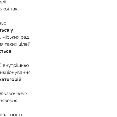
ії - 
кої такі 
ньо 
ься у 
 міських рад. 
я таких цілей 
ється
) внутрішньо 
нкціонування 
 категорій
ризначення, 
начення 
власності 