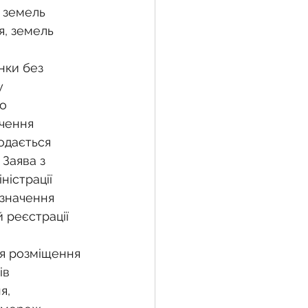
 земель 
, земель 
нки без 
у 
о 
чення 
одається 
Заява з 
істрації 
значення 
 реєстрації 
ля розміщення 
ів 
я, 