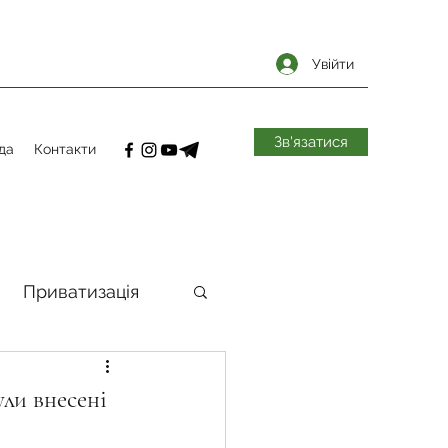
Увійти
Зв'язатися
да
Контакти
Приватизація
самоврядування
ули внесені