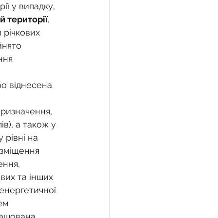
ї у випадку, 
 території
, 
 річкових 
йнято 
ння 
бо віднесена 
ризначення, 
в), а також у 
 рівні на 
озміщення 
ення, 
вих та інших 
 енергетичної 
ем
ташована 