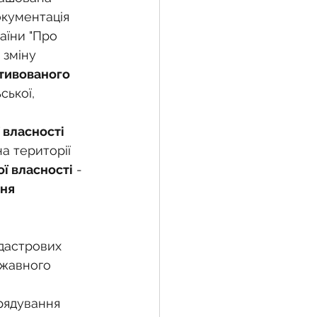
окументація 
аїни "Про 
 зміну 
тивованого 
ької, 
 власності
 на території 
ї власності
 - 
ння
дастрових 
ржавного 
рядування 