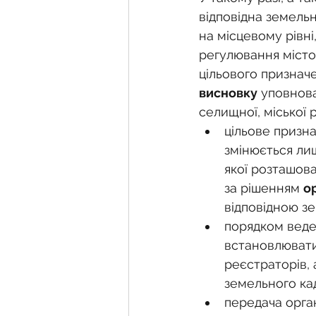
відповідна земельн
на місцевому рівні
регулювання містоб
цільового призначе
висновку
 уповнова
селищної, міської 
цільове призна
змінюється ли
якої розташова
за рішенням 
о
відповідною з
порядком веде
встановлювати
реєстраторів,
земельного ка
передача орга