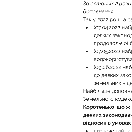
Фермерське господарств
За останніх 2 роки
доповнення.
Так у 2022 році, а 
Новини земельного зако
(07.04.2022 наб
деяких законо
продовольчої 
Нормативно-грошова оці
(07.05.2022 наб
водокористувач
(09.06.2022 на
Сервітут
Державна ре
до деяких зак
земельних від
Найбільше доповне
Загальні правові питання
Земельного кодекс
Коротенько, що ж 
деяких законодав
відносин в умовах
визначений пер