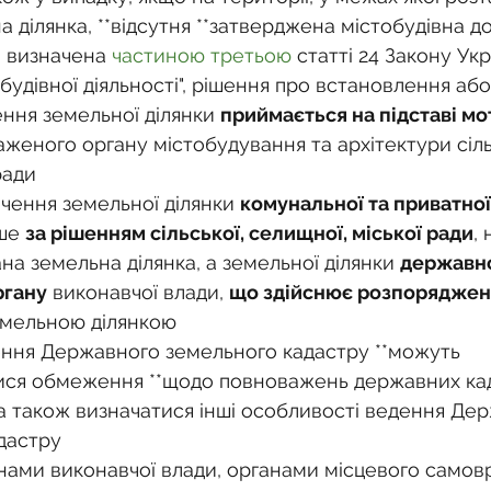
а ділянка, **відсутня **затверджена містобудівна д
, визначена 
частиною третьою
 статті 24 Закону Укр
удівної діяльності", рішення про встановлення або
ння земельної ділянки 
приймається на підставі мо
женого органу містобудування та архітектури сільс
ради
чення земельної ділянки 
комунальної та приватної
ше 
за рішенням сільської, селищної, міської ради
,
на земельна ділянка, а земельної ділянки 
державно
ргану
 виконавчої влади, 
що здійснює розпорядже
емельною ділянкою
ння Державного земельного кадастру **можуть 
ся обмеження **щодо повноважень державних ка
 а також визначатися інші особливості ведення Де
дастру
нами виконавчої влади, органами місцевого самов