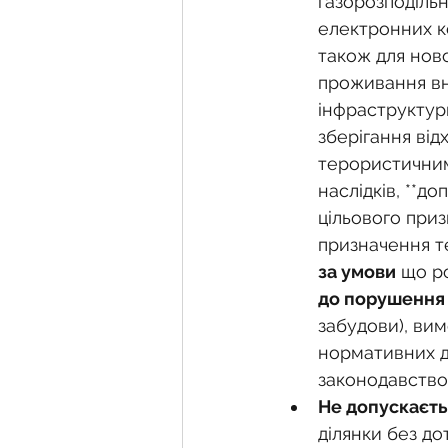
газорозподільн
електронних ко
також для ново
проживання вн
інфраструктури
зберігання від
терористичними
наслідків, **д
цільового при
призначення т
за умови
 що р
до порушення
забудови), вим
нормативних д
законодавств
Не допускаєть
ділянки без д