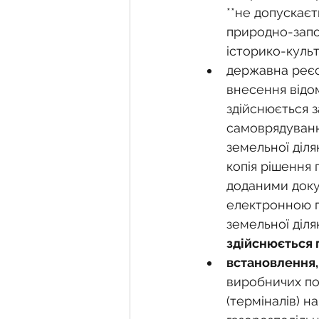
**не допускаєт
природно-запо
історико-куль
державна реєст
внесення відо
здійснюється з
самоврядуванн
земельної діля
копія рішення 
доданими докум
електронною 
земельної діля
здійснюється 
встановлення,
виробничих по
(терміналів) н