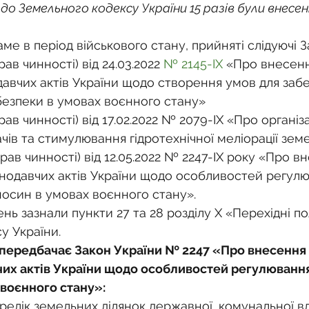
о
Спадкування земельної ділянки
 до Земельного кодексу України 15 разів були внесені
саме в період військового стану, прийняті слідуючі 
нодавства
Земельні питання
Військова слу
рав чинності) від 24.03.2022 
№ 2145-IX 
«Про внесенн
давчих актів України щодо створення умов для заб
безпеки в умовах воєнного стану»
нка
Суд
Будівництво
Встановлення меж
рав чинності) від 17.02.2022 № 2079-IX «Про організа
ів та стимулювання гідротехнічної меліорації зем
брав чинності) від 12.05.2022 № 2247-ІХ року «Про в
єстрація земельних прав
Юридичні питання у 
онодавчих актів України щодо особливостей регул
носин в умовах воєнного стану».
нь зазнали пункти 27 та 28 розділу X «Перехідні п
у України.
передбачає Закон України № 2247 «Про внесення 
чих актів України щодо особливостей регулюванн
 воєнного стану»:
елік земельних ділянок державної, комунальної вла