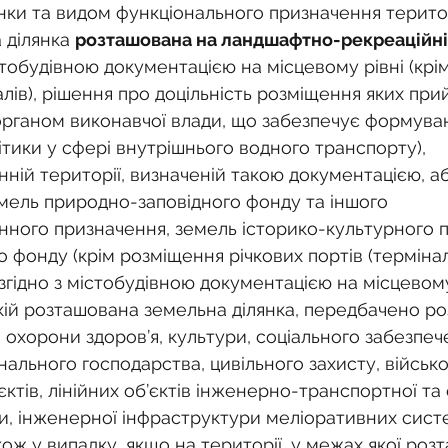
нки та видом функціонального призначення територі
 ділянка 
розташована на ландшафтно-рекреаційній
тобудівною документацією на місцевому рівні (крім
алів), рішення про доцільність розміщення яких при
рганом виконавчої влади, що забезпечує формува
тики у сфері внутрішнього водного транспорту), 
ній території, визначеній такою документацією, а
емель природно-заповідного фонду та іншого 
ного призначення, земель історико-культурного п
 фонду (крім розміщення річкових портів (терміналі
згідно з містобудівною документацією на місцевому
якій розташована земельна ділянка, передбачено р
и, охорони здоров’я, культури, соціального забезпеч
льного господарства, цивільного захисту, військо
ктів, лінійних об’єктів інженерно-транспортної та
и, інженерної інфраструктури меліоративних сист
акож у випадку, якщо на території, у межах якої роз