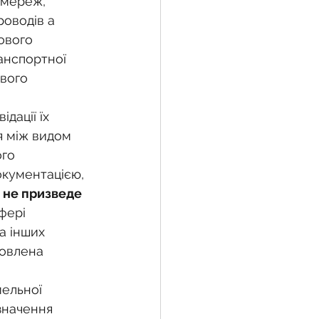
 мереж, 
оводів а 
ового 
анспортної 
вого 
дації їх 
я між видом 
го 
окументацією, 
 
не призведе 
фері 
а інших 
новлена 
ельної 
значення 