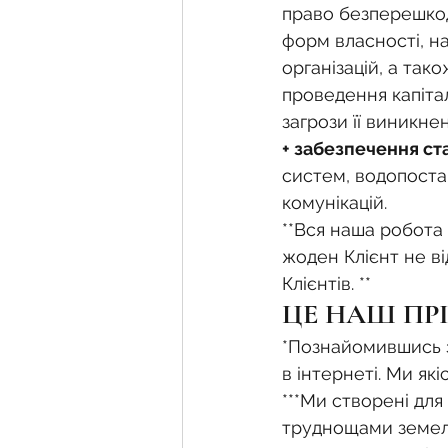
право безперешкод
форм власності, на
організацій, а та
проведення капіталь
загрози її виникнен
+ забезпечення ст
систем, водопоста
комунікацій.
**Вся наша робота
жоден Клієнт не в
Клієнтів. **
ЦЕ НАШ ПРІ
*Познайомившись з
в інтернеті. Ми як
***Ми створені для
труднощами земель