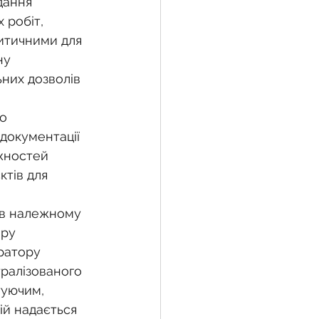
дання 
 робіт, 
ритичними для 
ну 
них дозволів 
о 
документації 
жностей 
тів для 
 в належному 
ру 
ратору 
ралізованого 
уючим, 
й надається 