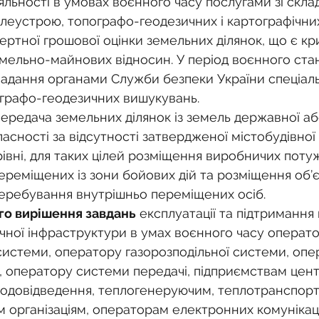
яльності в умовах воєнного часу послугами зі скла
млеустрою, топографо-геодезичних і картографічних
ертної грошової оцінки земельних ділянок, що є к
мельно-майнових відносин. У період воєнного ста
адання органами Служби безпеки України спеціаль
графо-геодезичних вишукувань.
ередача земельних ділянок із земель державної аб
асності за відсутності затвердженої містобудівної 
рівні, для таких цілей розміщення виробничих поту
ереміщених із зони бойових дій та розміщення об’єк
еребування внутрішньо переміщених осіб.
го вирішення завдань
 експлуатації та підтримання
нічної інфраструктури в умах воєнного часу операто
системи, оператору газорозподільної системи, опе
, оператору системи передачі, підприємствам цент
водовідведення, теплогенеруючим, теплотранспорт
 організаціям, операторам електронних комунікаці