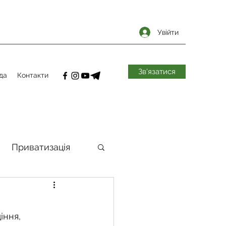
Увійти
Зв'язатися
да
Контакти
Приватизація
самоврядування
ння, 