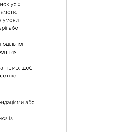
ок усіх 
ємств, 
я умови 
рії або 
подільної 
ронних 
рагнемо, щоб 
 сотню 
ндаціями або 
ся із 