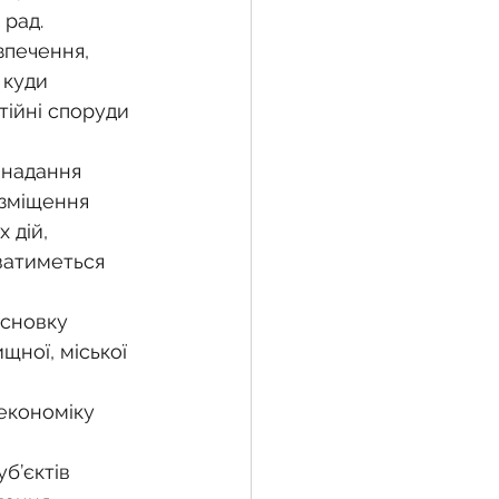
 рад.
зпечення, 
 куди 
тійні споруди 
 надання 
озміщення 
 дій, 
ватиметься 
 
исновку 
ної, міської 
 економіку 
б’єктів 