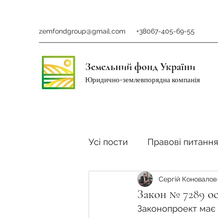
zemfondgroup@gmail.com
+38067-405-69-55
Земельний фонд України
Юридично-землевпорядна компанія
Усі пости
Правові питання
Сергій Коновалов
Ринок землі
Податки 
Закон № 7289 ос
Законопроект має 