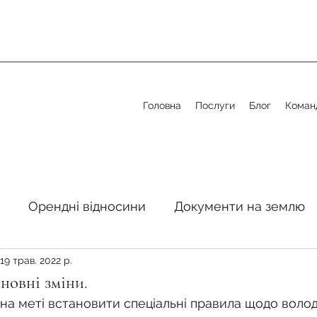
Головна
Послуги
Блог
Коман
Орендні відносини
Документи на землю
19 трав. 2022 р.
стосовно земельної сфери
Органи місцевого 
новні зміни.
на меті встановити спеціальні правила щодо володі