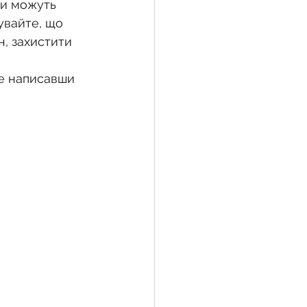
ти можуть 
бувайте, що 
, захистити 
е написавши 