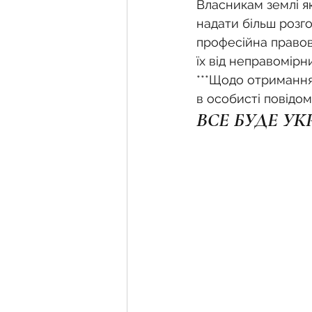
Власникам землі я
надати більш розго
професійна правов
їх від неправомірн
***Щодо отримання
в особисті повідомл
ВСЕ БУДЕ УК