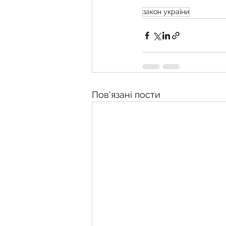
закон україни
Пов'язані пости