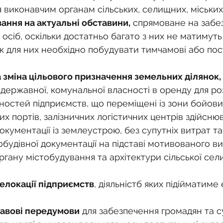
 виконавчим органам сільських, селищних, міських
вання на актуальні обставини,
 спрямоване на забе
осіб, оскільки достатньо багато з них не матимуть
к для них необхідно побудувати тимчамові або пос
а зміна цільового призначення земельних ділянок,
 державної, комунальної власності в оренду для р
остей підприємств, що переміщені із зони бойових
их портів, залізничних логістичних центрів здійсню
кументації із землеустрою, без супутніх витрат та
будівної документації на підставі мотивованого в
ану містобудування та архітектури сільської селищ
елокації підприємств
, діяльністб яких підійматиме
равові передумови
 для забезпечення громадян та су