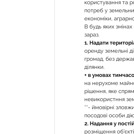
Фермерське господарств
користування та р
потреб у земельних
економіки, аграрно
Новини земельного зако
В будь яких змінах
зараз.
1. Надати територ
Нормативно-грошова оці
оренду земельні д
громад, без держав
ділянки.
Сервітут
Державна ре
+ в умовах тимчас
на нерухоме майно
рішення, яке спря
Загальні правові питання
невикористння зем
**- ймовірні злов
посодові особи ді
2. Надання у пост
розміщення об’єкт