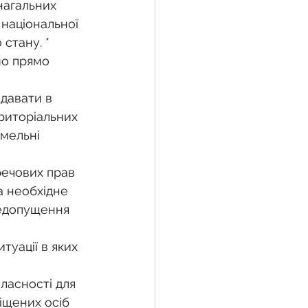
нагальних 
 національної 
стану. *
жба
мо прямо 
давати в 
 земельної ділянки
риторіальних 
мельні 
воєнний час
ечових прав 
а необхідне 
недопущення 
уації в яких 
ласності для 
іщених осіб 