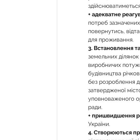
здійснюватиметься
+ адекватне реагу
потреб зазначених 
повернутись, відта
для проживання.
3. Встановлення т
земельних ділянок
виробничих потужн
будівництва річков
без розроблення до
затвердженої місто
уповноваженого орг
ради.
+ пришвидшення р
України.
4. Створюються п