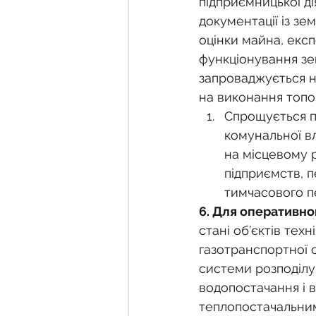
підприємницької ді
документації із зе
оцінки майна, експ
функціонування зе
запроваджується н
на виконання топо
Спрощується п
комунальної вл
на місцевому 
підприємств, п
тимчасового п
6. Для оперативно
стані об’єктів тех
газотранспортної 
системи розподілу
водопостачання і 
теплопостачальним