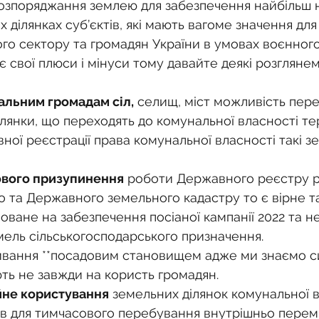
о
Спадкування земельної ділянки
озпоряджання землею для забезпечення найбільш 
 ділянках суб’єктів, які мають вагоме значення для
го сектору та громадян України в умовах воєнного 
нодавства
Земельні питання
Військова слу
 є свої плюси і мінуси тому давайте деякі розгляне
іальним громадам сіл,
 селищ, міст можливість пере
нка
Суд
Будівництво
Встановлення меж
ілянки, що переходять до комунальної власності те
ної реєстрації права комунальної власності такі зе
єстрація земельних прав
Юридичні питання у 
ового призупинення
 роботи Державного реєстру р
 та Державного земельного кадастру то є вірне т
моване на забезпечення посіаної кампанії 2022 та 
ель сільськогосподарського призначення.
живання **посадовим становищем адже ми знаємо сит
ють не завжди на користь громадян.
ійне користування
 земельних ділянок комунальної в
ів для тимчасового перебування внутрішньо перем