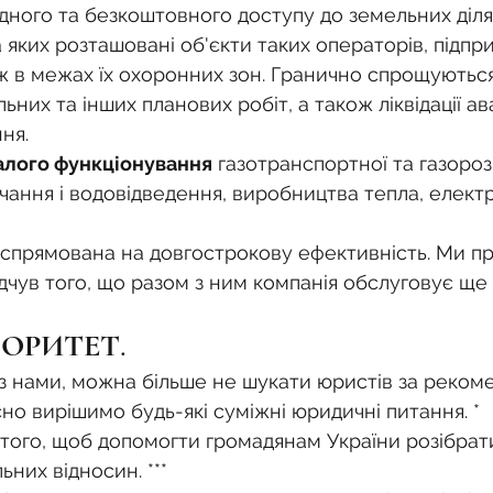
ного та безкоштовного доступу до земельних ділян
 яких розташовані об'єкти таких операторів, підпри
кож в межах їх охоронних зон. Гранично спрощуютьс
них та інших планових робіт, а також ліквідації ава
ня.
алого функціонування
 газотранспортної та газороз
чання і водовідведення, виробництва тепла, елект
 спрямована на довгострокову ефективність. Ми п
ідчув того, що разом з ним компанія обслуговує ще
ОРИТЕТ. 
 нами, можна більше не шукати юристів за рекоме
існо вирішимо будь-які суміжні юридичні питання. *
 того, щоб допомогти громадянам України розібрати
них відносин. ***