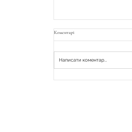
Коментарі
Написати коментар...
Безкоштовний прямий ефір у
Zoom - 28 лютого 2026 року о
13:00