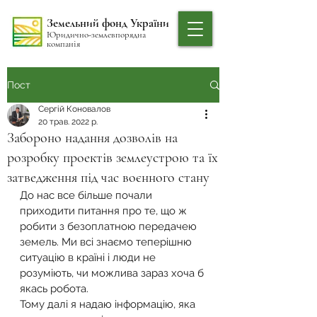
Земельний фонд України
Юридично-землевпорядна
компанія
Пост
Сергій Коновалов
20 трав. 2022 р.
Забороно надання дозволів на
розробку проектів землеустрою та їх
затведження під час воєнного стану
До нас все більше почали 
приходити питання про те, що ж 
робити з безоплатною передачею 
земель. Ми всі знаємо теперішню 
ситуацію в країні і люди не 
розуміють, чи можлива зараз хоча б 
якась робота.
Тому далі я надаю інформацію, яка 