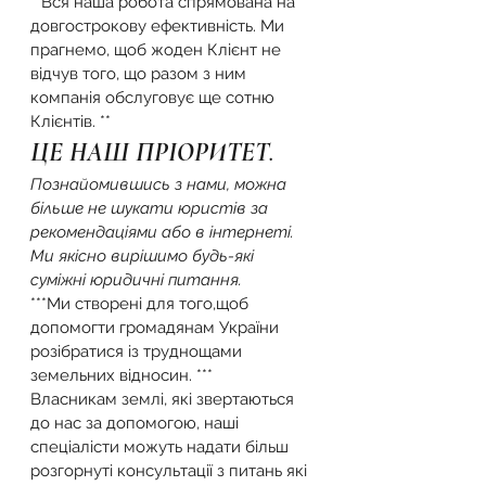
**Вся наша робота спрямована на 
довгострокову ефективність. Ми 
прагнемо, щоб жоден Клієнт не 
відчув того, що разом з ним 
компанія обслуговує ще сотню 
Клієнтів. **
ЦЕ НАШ ПРІОРИТЕТ.
Познайомившись з нами, можна 
більше не шукати юристів за 
рекомендаціями або в інтернеті. 
Ми якісно вирішимо будь-які 
суміжні юридичні питання.
***Ми створені для того,щоб 
допомогти громадянам України 
розібратися із труднощами 
земельних відносин. ***
Власникам землі, які звертаються 
до нас за допомогою, наші 
спеціалісти можуть надати більш 
розгорнуті консультації з питань які 