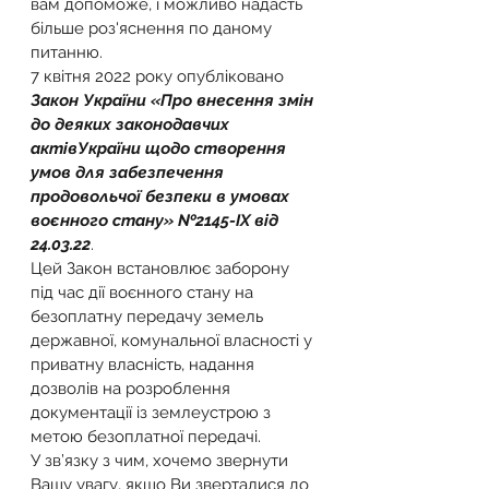
вам допоможе, і можливо надасть 
більше роз'яснення по даному 
питанню.
7 квітня 2022 року опубліковано 
Закон України «Про внесення змін 
до деяких законодавчих 
актівУкраїни щодо створення 
умов для забезпечення 
продовольчої безпеки в умовах 
воєнного стану» №2145-IX від 
24.03.22
.
Цей Закон встановлює заборону 
під час дії воєнного стану на 
безоплатну передачу земель 
державної, комунальної власності у 
приватну власність, надання 
дозволів на розроблення 
документації із землеустрою з 
метою безоплатної передачі.
У зв’язку з чим, хочемо звернути 
Вашу увагу, якщо Ви зверталися до 