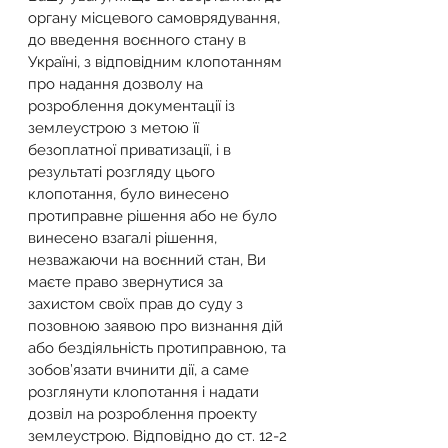
органу місцевого самоврядування, 
до введення воєнного стану в 
Україні, з відповідним клопотанням 
про надання дозволу на 
розроблення документації із 
землеустрою з метою її 
безоплатної приватизації, і в 
результаті розгляду цього 
клопотання, було винесено 
протиправне рішення або не було 
винесено взагалі рішення, 
незважаючи на воєнний стан, Ви 
маєте право звернутися за 
захистом своїх прав до суду з 
позовною заявою про визнання дій 
або бездіяльність протиправною, та 
зобов’язати вчинити дії, а саме 
розглянути клопотання і надати 
дозвіл на розроблення проекту 
землеустрою. Відповідно до ст. 12-2 