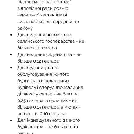
підприємств на території 
відповідної ради розмір 
земельної частки (паю) 
визначається як середній по 
району;
Для ведення особистого 
селянського господарства - не 
більше 2,0 гектара;
Для ведення садівництва - не 
більше 0,12 гектара;
Для будівництва та 
обслуговування жилого 
будинку, господарських 
будівель і споруд (присадибна 
ділянка) у селах - не більше 
0,25 гектара, в селищах - не 
більше 0,15 гектара, в містах - 
не більше 0,10 гектара;
Для індивідуального дачного 
будівництва - не більше 0,10 
гектара;