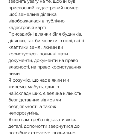
зверніть увагу на те, щоб їй був 
присвоєний кадастровий номер, 
щоб земельна ділянка 
відображалася в публічно 
кадастровій карті.
Присадибні ділянки біля будинків, 
ділянки, так би мовити, в полі, всі ті 
клаптики землі, якими ви 
користуєтесь, повинні мати 
документи, документи на право 
власності, на право користування 
ними.
Я розумію, що час в який ми 
живемо, мабуть, один з 
найскладніших, є велика кількість 
безпідставних відмов чи 
бездіяльності, а також 
непорозумінь.
Якщо вам треба підказати якісь 
деталі, допомогти звернутися до 
потрібних структур, правильно 