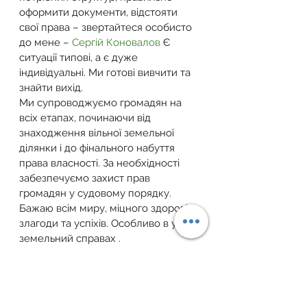
оформити документи, відстояти 
свої права – звертайтеся особисто 
до мене – 
Сергій Коновалов
 Є 
ситуації типові, а є дуже 
індивідуальні. Ми готові вивчити та 
знайти вихід.
Ми супроводжуємо громадян на 
всіх етапах, починаючи від 
знаходження вільної земельної 
ділянки і до фінального набуття 
права власності. За необхідності 
забезпечуємо захист прав 
громадян у судовому порядку.
Бажаю всім миру, міцного здоров’я, 
злагоди та успіхів. Особливо в усіх 
земельний справах .
ВСТИГНІТЬ 
СКОРИСТАТИСЯ СВОЇМ 
ПРАВОМ НА ЗЕМЛЮ!