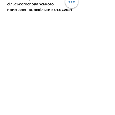
сільськогосподарського 
призначення, оскільки з 01.07.2021 
Законом України «Про внесення 
змін до деяких законодавчих актів 
України щодо умов обігу земель 
сільськогосподарського 
призначення» скасовано 
мораторій на зміну цільового 
призначення (використання) 
земельних ділянок, які 
перебувають у власності громадян 
та юридичних осіб для ведення 
товарного 
сільськогосподарського 
виробництва, земельних ділянок, 
виділених в натурі (на місцевості) 
власникам земельних часток 
(паїв) для ведення особистого 
селянського господарства