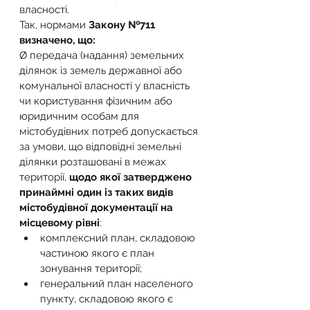
власності.
Так, нормами 
Закону №711 
визначено, що:
Ø передача (надання) земельних 
ділянок із земель державної або 
комунальної власності у власність 
чи користування фізичним або 
юридичним особам для 
містобудівних потреб допускається 
за умови, що відповідні земельні 
ділянки розташовані в межах 
території, 
щодо якої затверджено 
принаймні один із таких видів 
містобудівної документації на 
місцевому рівні
:
комплексний план, складовою 
частиною якого є план 
зонування території;
генеральний план населеного 
пункту, складовою якого є 