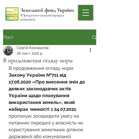
Земельний фонд України
Юридично-землевпорядна
компанія
Пост
Сергій Коновалов
26 лист. 2021 р.
В продовження огляду норм
В продовження огляду норм 
Закону України №711 від 
17.06.2020 «Про внесення змін до 
деяких законодавчих актів 
України щодо планування 
використання земель», який 
набирає чинності з 24.07.2021
,
пропоную зосередити увагу на 
питаннях передачі у власність чи 
користування земельних ділянок 
державної або комунальної 