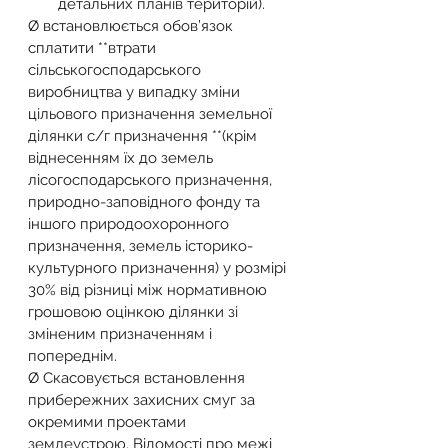
детальних планів територій).
Ø встановлюється обов’язок 
сплатити **втрати 
сільськогосподарського 
виробництва у випадку зміни 
цільового призначення земельної 
ділянки с/г призначення **(крім 
віднесенням їх до земель 
лісогосподарського призначення, 
природно-заповідного фонду та 
іншого природоохоронного 
призначення, земель історико-
культурного призначення) у розмірі 
30% від різниці між нормативною 
грошовою оцінкою ділянки зі 
зміненим призначенням і 
попереднім.
Ø Скасовується встановлення 
прибережних захисних смуг за 
окремими проектами 
землеустрою. Відомості про межі 