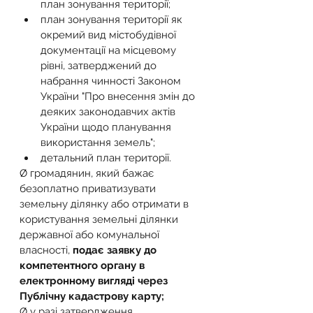
план зонування території;
план зонування території як 
окремий вид містобудівної 
документації на місцевому 
рівні, затверджений до 
набрання чинності Законом 
України "Про внесення змін до 
деяких законодавчих актів 
України щодо планування 
використання земель";
детальний план території.
Ø громадянин, який бажає 
безоплатно приватизувати 
земельну ділянку або отримати в 
користування земельні ділянки 
державної або комунальної 
власності, 
подає заявку до 
компетентного органу в 
електронному вигляді через 
Публічну кадастрову карту;
Ø у разі затвердження 