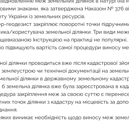
відновлення) меж земельних ділянок в натурі (на мі
овими знаками, яка затверджена Наказом № 376 від 
ту України із земельних ресурсів.
ер-геодезист закріплює поворотні точки підручним
ика/користувача земельної ділянки. Три види межо
щевказаною Інструкцією на практиці не популярні, 
о підвищують вартість самої процедури виносу ме
ої ділянки проводиться вже після кадастрової зйом
землеустрою чи технічної документації на земельн
емельної ділянки в державному земельному кадастр
б земельна ділянка вже була зареєстрована в када
цедура закріплення меж за своєю суттю є перенес
них точок ділянки з кадастру на місцевість за доп
днання.
 яких виникає необхідність щодо виносу меж земел