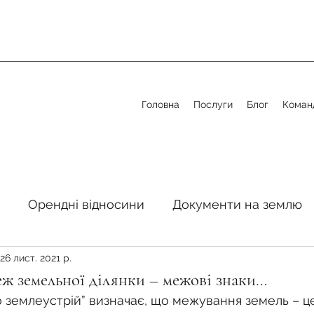
Головна
Послуги
Блог
Коман
Орендні відносини
Документи на землю
26 лист. 2021 р.
стосовно земельної сфери
Органи місцевого 
ж земельної ділянки – межові знаки…
о землеустрій” визначає, що межування земель – ц