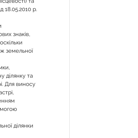
сцевості) та 
18.05.2010 р. 
и 
вих знаків, 
оскільки 
ж земельної 
ки, 
у ділянку та 
і. Для виносу 
стрі, 
енням 
омогою 
ьної ділянки 