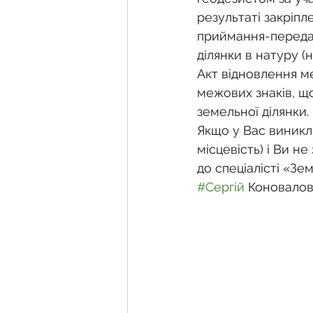
результаті закріп
приймання-передач
ділянки в натуру (
Акт відновлення м
межових знаків, щ
земельної ділянки.
Якщо у Вас виникл
місцевість) і Ви н
до спеціалісті «Зе
#Сергій
 Коновало