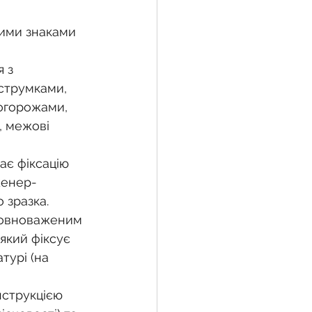
вими знаками 
 з 
струмками, 
огорожами, 
, межові 
ає фіксацію 
женер-
 зразка.
уповноваженим 
який фіксує 
турі (на 
струкцією 