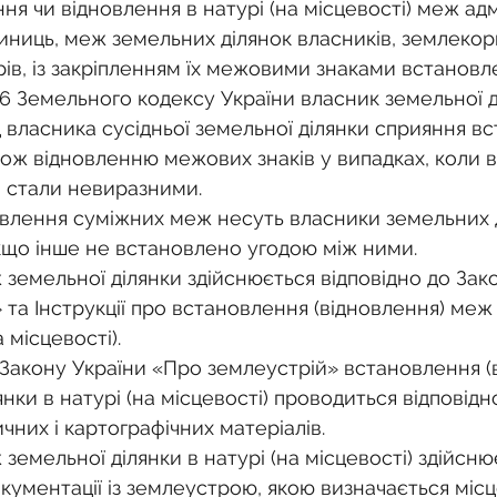
о
Спадкування земельної ділянки
ння чи відновлення в натурі (на місцевості) меж ад
ниць, меж земельних ділянок власників, землекори
ів, із закріпленням їх межовими знаками встановл
нодавства
Земельні питання
Військова слу
06 Земельного кодексу України власник земельної д
д власника сусідньої земельної ділянки сприяння в
кож відновленню межових знаків у випадках, коли в
нка
Суд
Будівництво
Встановлення меж
 стали невиразними.
влення суміжних меж несуть власники земельних д
якщо інше не встановлено угодою між ними.
єстрація земельних прав
Юридичні питання у 
земельної ділянки здійснюється відповідно до Зако
та Інструкції про встановлення (відновлення) меж
а місцевості).
.55 Закону України «Про землеустрій» встановлення (
нки в натурі (на місцевості) проводиться відповідн
них і картографічних матеріалів.
емельної ділянки в натурі (на місцевості) здійсню
окументації із землеустрою, якою визначається мі