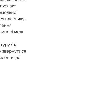
ься акт 
емельної 
ся власнику. 
лення 
виносі меж 
туру (на 
е звернутися 
млення до 