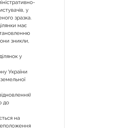
міністративно-
стувачів, у 
еного зразка.
жба
ілянки має 
становленню 
они зникли, 
 земельної ділянки
ілянок у 
воєнний час
ну України 
 земельної 
відновлення) 
о до 
ється на 
сцеположення 