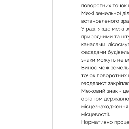
поворотних точок м
Межі земельної діл
встановленого зра
У разі, якщо межі з
природними та шту
каналами, лісосму
фасадами будівель
знаки можуть не в
Винос меж земельно
точок поворотних к
геодезист закріплю
Межовий знак - це
органом державної
місцезнаходження т
місцевості).
Нормативно процед