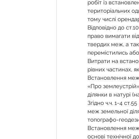
Фермерське господарств
робіт із встановле
територіальних оди
тому числі орендар
Новини земельного зако
Відповідно до ст.1
право вимагати ві
твердих меж, а та
Нормативно-грошова оці
перемістились або
Витрати на встано
рівних частинах, 
Сервітут
Державна ре
Встановлення меж 
«Про землеустрій» 
ділянки в натурі (н
Загальні правові питання
Згідно ч.ч. 1-4 ст
меж земельної діля
топографо-геодезич
Встановлення меж з
основі технічної д