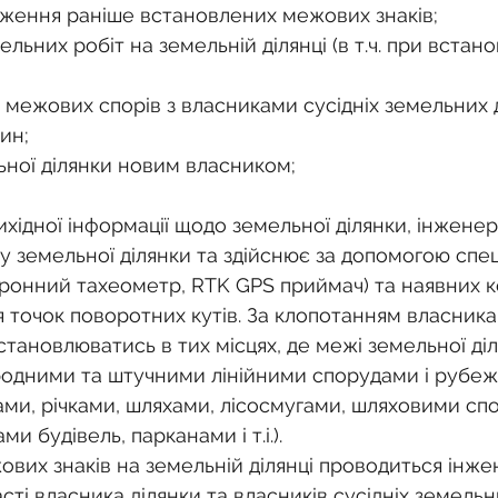
дження раніше встановлених межових знаків;
ельних робіт на земельній ділянці (в т.ч. при встан
я межових спорів з власниками сусідніх земельних 
ин;
ьної ділянки новим власником;
хідної інформації щодо земельної ділянки, інжене
у земельної ділянки та здійснює за допомогою спец
ронний тахеометр, RTK GPS приймач) та наявних 
 точок поворотних кутів. За клопотанням власника
тановлюватись в тих місцях, де межі земельної діл
родними та штучними лінійними спорудами і рубе
ами, річками, шляхами, лісосмугами, шляховими сп
и будівель, парканами і т.і.).
вих знаків на земельній ділянці проводиться інж
сті власника ділянки та власників сусідніх земельни