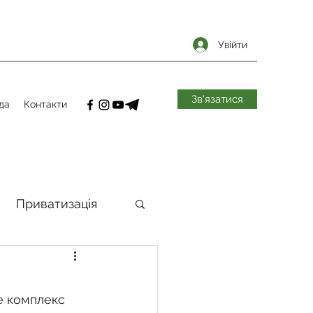
Увійти
Зв'язатися
да
Контакти
Приватизація
самоврядування
е комплекс 