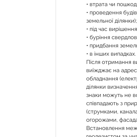
• втрата чи пошко
• проведення будів
земельної ділянки);
• під час вирішенн
• буріння свердлов
• придбання земел
• в інших випадках.
Після отримання ви
виїжджає на адрес
обладнання (елект
ділянки визначення
знаки можуть не вс
співпадають з при
(струмками, канал
огорожами, фасадам
Встановлення межо
геодезистом за уча