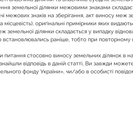
лення земельної ділянки межовими знаками складаєт
і межових знаків на зберігання, акт виносу меж з
на місцевість), оригінальні примірники яких видають
еж земельної ділянки складається у випадку віднов
о встановлювались раніше, тобто при повторному 
и питання стосовно виносу земельних ділянок в на
е знайшли відповідь в даній статті, Ви завжди может
мельного фонду України», чи/або в особисті повідо
в