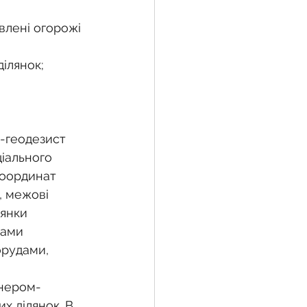
овлені огорожі 
ділянок;
р-геодезист 
іального 
координат 
, межові 
янки 
жами 
орудами, 
енером-
х ділянок. В 