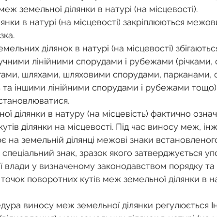
еж земельної ділянки в натурі (на місцевості).
янки в натурі (на місцевості) закріплюються межо
зка.
емельних ділянок в натурі (на місцевості) збігаються
чними лінійними спорудами і рубежами (річками, 
гами, шляхами, шляховими спорудами, парканами, 
 та іншими лінійними спорудами і рубежами тощо)
становлюватися.
ї ділянки в натуру (на місцевість) фактично означ
утів ділянки на місцевості. Під час виносу меж, ін
є на земельній ділянці межові знаки встановленого
 спеціальний знак, зразок якого затверджується 
 влади у визначеному законодавством порядку та 
очок поворотних кутів меж земельної ділянки в на
ура виносу меж земельної ділянки регулюється Ін