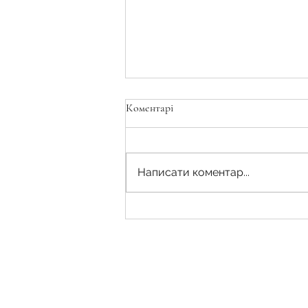
Коментарі
Написати коментар...
Чи гарантує наявність
кадастрового номера земельної
ділянки право на землю?