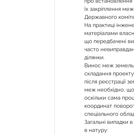
про встановлення (
їх закріплення меж
Державного коміте
На практиці інжен
матеріалами власн
що передбачені ви
часто невиправдан
ділянки.
Винос меж земельн
складання проекту 
після реєстрації з
меж необхідно, що 
оскільки сама про
координат поворот
спеціального обла
Загальні випадки в
в натуру: