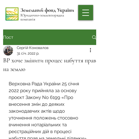
Земельний фонд України
Юридично-землевпорядна
компанія
Пост
Сергій Коновалов
31 січ. 2022 р.
ВР хоче змінити процес набуття прав
на землю
Верховна Рада України 25 січня 
2022 року прийняла за основу 
проєкт Закону No 6199 «Про 
внесення змін до деяких 
законодавчих актів щодо 
уточнення положень стосовно 
вчинення нотаріальних та 
реєстраційних дій в процесі 
набуття прав на земельні ділянки». 