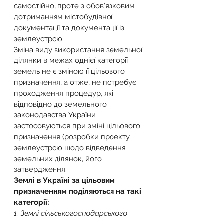
самостійно, проте з обов’язковим 
дотриманням містобудівної 
документації та документації із 
землеустрою.
Зміна виду використання земельної 
ділянки в межах однієї категорії 
земель не є зміною її цільового 
призначення, а отже, не потребує 
проходження процедур, які 
відповідно до земельного 
законодавства України 
застосовуються при зміні цільового 
призначення (розробки проекту 
землеустрою щодо відведення 
земельних ділянок, його 
затвердження.
Землі в Україні за цільовим 
призначенням поділяються на такі 
категорії:
1. Землі сільськогосподарського 