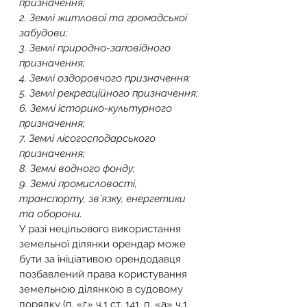
призначення;
2. Землі житлової та громадської 
забудови;
3. Землі природно-заповідного 
призначення;
4. Землі оздоровчого призначення;
5. Землі рекреаційного призначення;
6. Землі історико-культурного 
призначення;
7. Землі лісогосподарського 
призначення;
8. Землі водного фонду;
9. Землі промисловості, 
транспорту, зв’язку, енергетики 
та оборони.
У разі нецільового використання 
земельної ділянки орендар може 
бути за ініціативою орендодавця 
позбавлений права користування 
земельною ділянкою в судовому 
порядку (п. «г» ч.1 ст. 141, п. «а» ч.1 