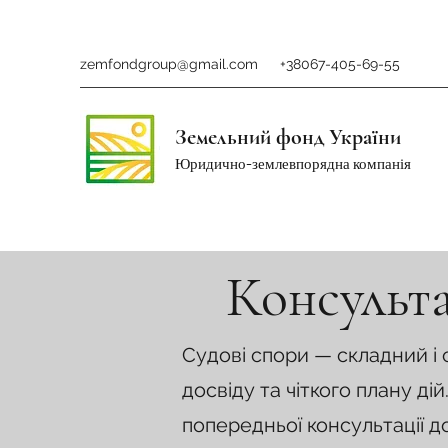
zemfondgroup@gmail.com
+38067-405-69-55
Земельний фонд України
Юридично-землевпорядна компанія
Консульта
Судові спори — складний і
досвіду та чіткого плану д
попередньої консультації д