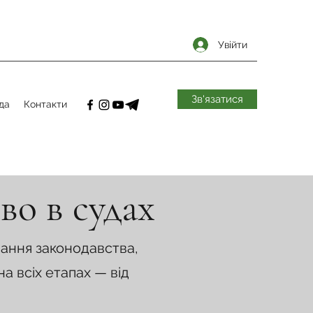
Увійти
Зв'язатися
да
Контакти
во в судах
нання законодавства,
а всіх етапах — від