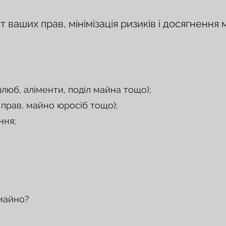
 ваших прав, мінімізація ризиків і досягнення
люб, аліменти, поділ майна тощо);
 прав, майно юросіб тощо);
ння;
;
 майно?