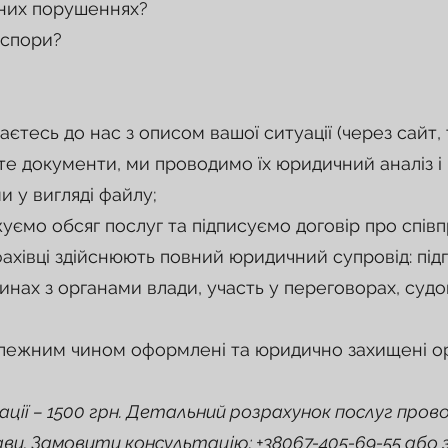
вних порушеннях?
 спори?
аєтесь до нас з описом вашої ситуації (через сайт
те документи, ми проводимо їх юридичний аналіз 
и у вигляді файлу;
ємо обсяг послуг та підписуємо договір про спів
хівці здійснюють повний юридичний супровід: підг
инах з органами влади, участь у переговорах, судов
лежним чином оформлені та юридично захищені ор
ції – 1500 грн. Детальний розрахунок послуг пров
ави.
Замовити консультацію: +38067-405-69-55 або з