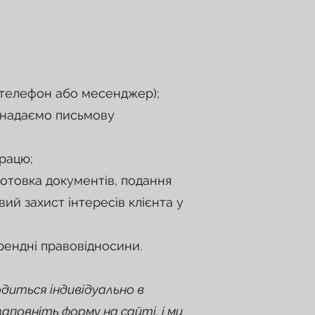
, телефон або месенджер);
і надаємо письмову
працю;
отовка документів, подання
ий захист інтересів клієнта у
ендні правовідносини.
одиться індивідуально в
аповніть форму на сайті, і ми