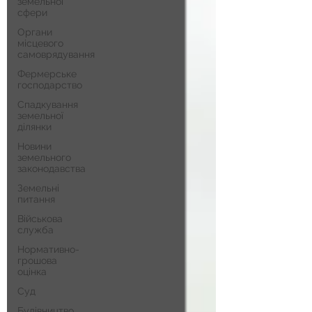
земельної
сфери
Органи
місцевого
самоврядування
Фермерське
господарство
Спадкування
земельної
ділянки
Новини
земельного
законодавства
Земельні
питання
Військова
служба
Нормативно-
грошова
оцінка
Суд
Будівництво