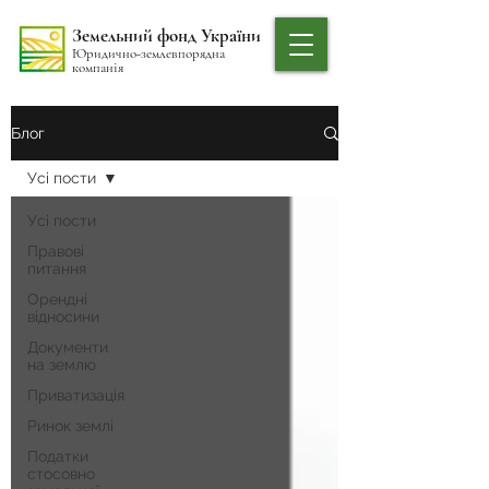
Земельний фонд України
Юридично-землевпорядна
компанія
Блог
Усі пости
Усі пости
Правові
питання
Орендні
відносини
Документи
на землю
Приватизація
Ринок землі
Податки
стосовно