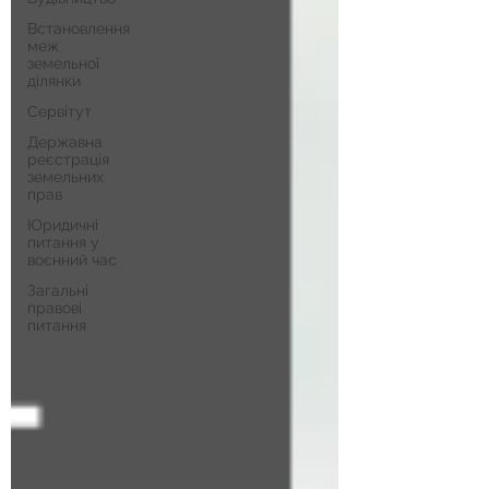
Встановлення
меж
земельної
ділянки
Сервітут
Державна
реєстрація
земельних
прав
Юридичні
питання у
воєнний час
Загальні
правові
питання