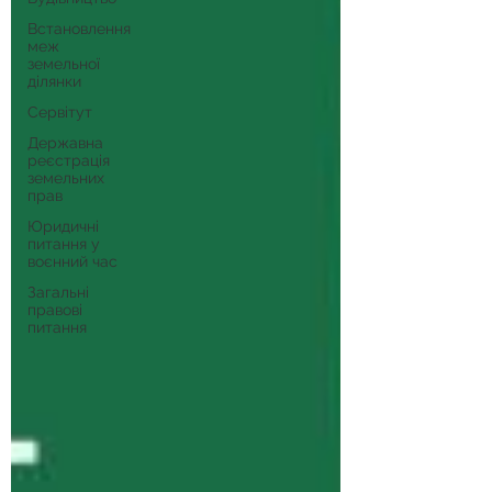
Встановлення
меж
земельної
ділянки
Сервітут
Державна
реєстрація
земельних
прав
Юридичні
питання у
воєнний час
Загальні
правові
питання