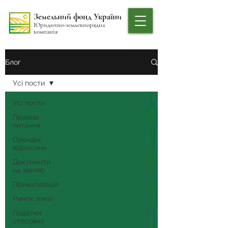
Земельний фонд України
Юридично-землевпорядна
компанія
Блог
Усі пости
Усі пости
Правові
питання
Орендні
відносини
Документи
на землю
Приватизація
Ринок землі
Податки
стосовно