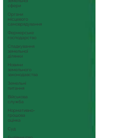
земельної
сфери
Органи
місцевого
самоврядування
Фермерське
господарство
Спадкування
земельної
ділянки
Новини
земельного
законодавства
Земельні
питання
Військова
служба
Нормативно-
грошова
оцінка
Суд
Будівництво