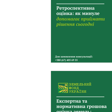
Фермерське господарст
Новини земельного зако
Нормативно-грошова оці
Сервітут
Державна ре
Загальні правові питання