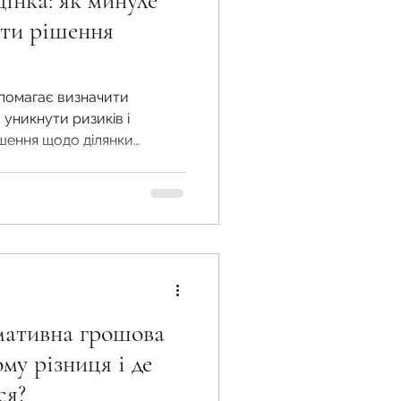
інка: як минуле
ти рішення
жба
помагає визначити
 уникнути ризиків і
шення щодо ділянки
 земельної ділянки
 воєнний час
мативна грошова
ому різниця і де
ся?