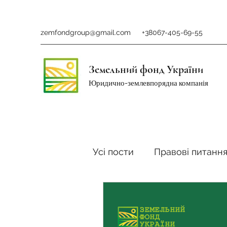
zemfondgroup@gmail.com
+38067-405-69-55
Земельний фонд України
Юридично-землевпорядна компанія
Усі пости
Правові питанн
Ринок землі
Податки 