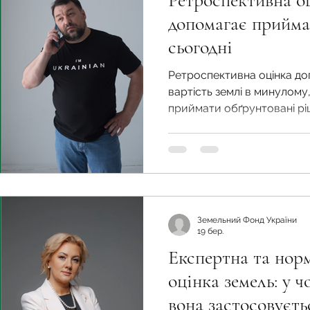
Ретроспективна оц
во
Спадкування земельної ділянки
допомагає прийма
сьогодні
нодавства
Земельні питання
Військова слу
Ретроспективна оцінка до
вартість землі в минулому,
приймати обґрунтовані рі
нка
Суд
Будівництво
Встановлення меж
сьогодні
єстрація земельних прав
Юридичні питання у
Земельний Фонд України
19 бер.
Експертна та нор
оцінка земель: у ч
вона застосовуєть