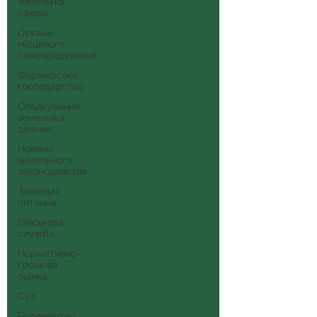
земельної
сфери
Органи
місцевого
самоврядування
Фермерське
господарство
Спадкування
земельної
ділянки
Новини
земельного
законодавства
Земельні
питання
Військова
служба
Нормативно-
грошова
оцінка
Суд
Будівництво