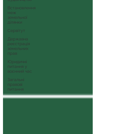
Встановлення
меж
земельної
ділянки
Сервітут
Державна
реєстрація
земельних
прав
Юридичні
питання у
воєнний час
Загальні
правові
питання