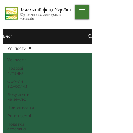
Земельний фонд України
Юридично-землевпорядна
компанія
Блог
Усі пости
Усі пости
Правові
питання
Орендні
відносини
Документи
на землю
Приватизація
Ринок землі
Податки
стосовно