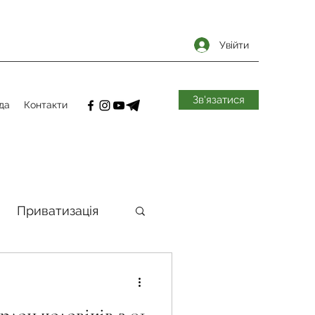
Увійти
Зв'язатися
да
Контакти
Приватизація
самоврядування