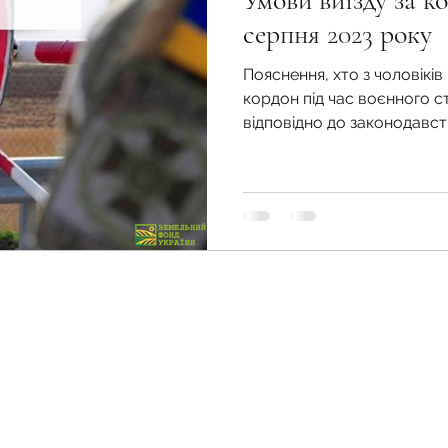
Умови виїзду за ко
во
Спадкування земельної ділянки
серпня 2023 року
Пояснення, хто з чоловікі
нодавства
Земельні питання
Військова слу
кордон під час воєнного ст
відповідно до законодавст
нка
Суд
Будівництво
Встановлення меж
єстрація земельних прав
Юридичні питання у
Земельний фонд України
zemfondgroup@gmail.com
+38067-405-69-55