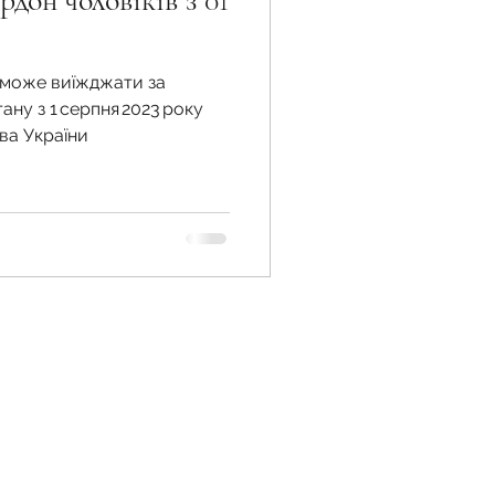
рдон чоловіків з 01
в може виїжджати за
жба
ану з 1 серпня 2023 року
ва України
 земельної ділянки
 воєнний час