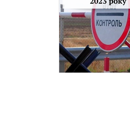
Фермерське господарст
Новини земельного зако
Нормативно-грошова оці
Сервітут
Державна ре
Загальні правові питання