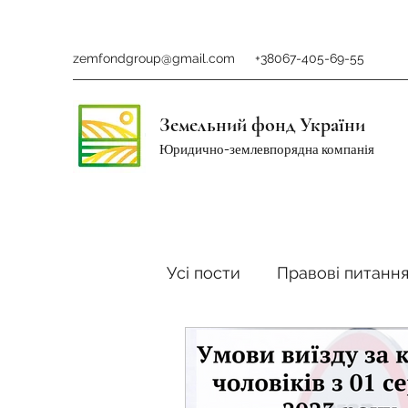
zemfondgroup@gmail.com
+38067-405-69-55
Земельний фонд України
Юридично-землевпорядна компанія
Усі пости
Правові питанн
Ринок землі
Податки 