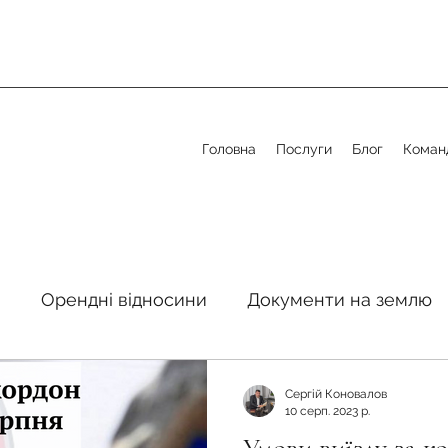
Головна
Послуги
Блог
Коман
я
Орендні відносини
Документи на землю
стосовно земельної сфери
Органи місцевого 
Сергій Коновалов
10 серп. 2023 р.