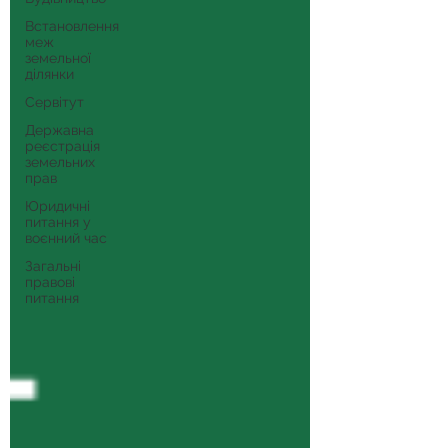
Встановлення
меж
земельної
ділянки
Сервітут
Державна
реєстрація
земельних
прав
Юридичні
питання у
воєнний час
Загальні
правові
питання