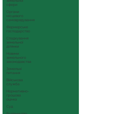
земельної
сфери
Органи
місцевого
самоврядування
Фермерське
господарство
Спадкування
земельної
ділянки
Новини
земельного
законодавства
Земельні
питання
Військова
служба
Нормативно-
грошова
оцінка
Суд
Будівництво