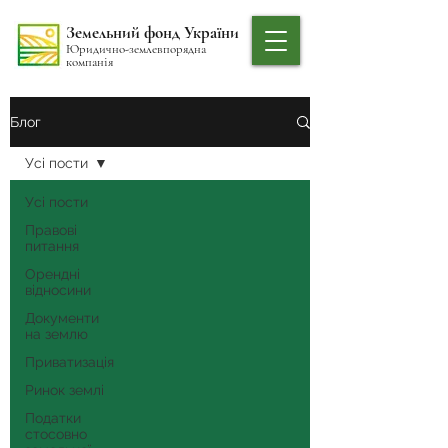
Земельний фонд України
Юридично-землевпорядна
компанія
Блог
Усі пости
Усі пости
Правові
питання
Орендні
відносини
Документи
на землю
Приватизація
Ринок землі
Податки
стосовно