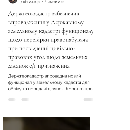
Сергій Коновалов
7 січ. 2024 р.
Читати 2 хв
Держгеокадастр забезпечив
впровадження у Державному
земельному кадастрі функціоналу
щодо перевірки правонабувача
при посвідченні цивільно-
правових угод щодо земельних
ділянок с/г призначення
Держгеокадастр впровадив новий
функціонал у земельному кадастрі для
обліку та передачі ділянок. Коротко про
зміни та їхні можливості