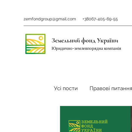
zemfondgroup@gmail.com
+38067-405-69-55
Земельний фонд України
Юридично-землевпорядна компанія
Усі пости
Правові питанн
Ринок землі
Податки 