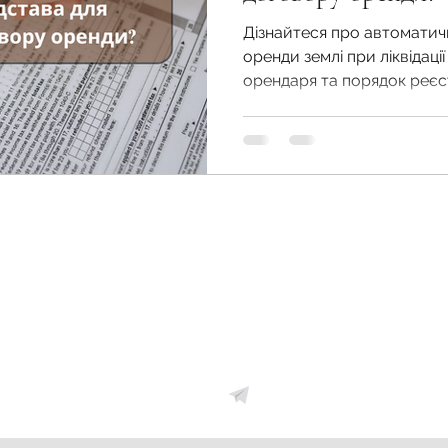
Дізнайтеся про автомати
оренди землі при ліквідац
орендаря та порядок реєс
оренди
Земельний фонд України
zemfondgroup@gmail.com
+38067-405-69-55