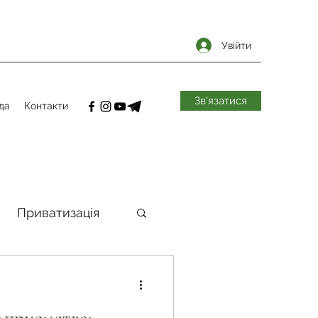
Увійти
Зв'язатися
да
Контакти
Приватизація
самоврядування