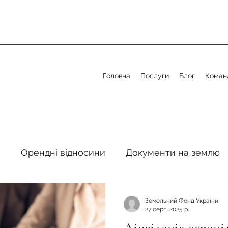
Головна
Послуги
Блог
Коман
я
Орендні відносини
Документи на землю
стосовно земельної сфери
Органи місцевого 
Земельний Фонд України
27 серп. 2025 р.