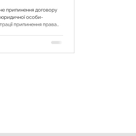
чне припинення договору
ії юридичної особи-
трації припинення права