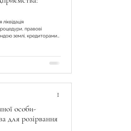
дприємства:
 ліквідація
жба
процедури, правові
ендою землі, кредиторами
 земельної ділянки
 воєнний час
чної особи-
ва для розірвання