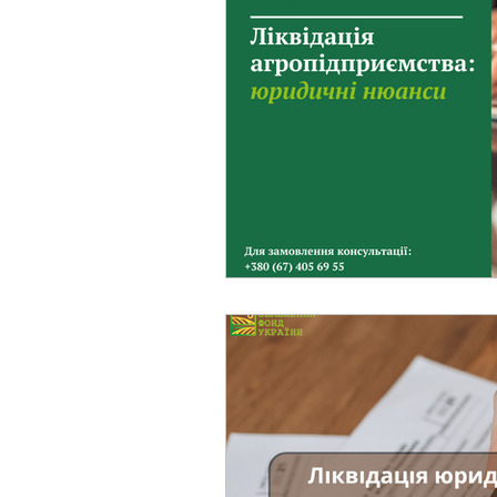
Фермерське господарст
Новини земельного зако
Нормативно-грошова оці
Сервітут
Державна ре
Загальні правові питання