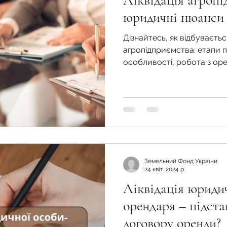
Ліквідація агропі
во
Спадкування земельної ділянки
юридичні нюанси
Дізнайтесь, як відбувається
нодавства
Земельні питання
Військова слу
агропідприємства: етапи 
особливості, робота з ор
та працівниками
нка
Суд
Будівництво
Встановлення меж
єстрація земельних прав
Юридичні питання у
Земельний Фонд України
24 квіт. 2024 р.
Ліквідація юриди
орендаря – підста
договору оренди?