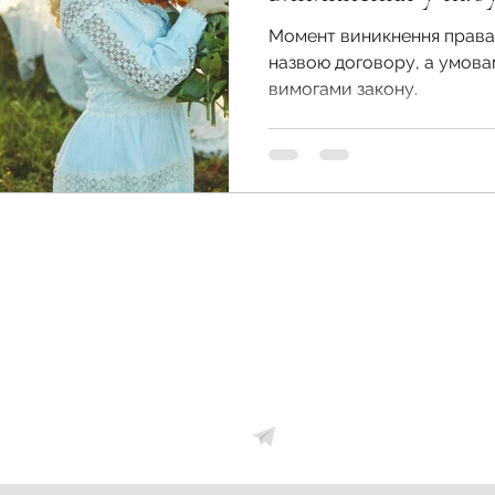
власності
Момент виникнення права 
назвою договору, а умова
вимогами закону.
Земельний фонд України
zemfondgroup@gmail.com
+38067-405-69-55