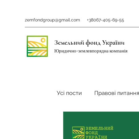
zemfondgroup@gmail.com
+38067-405-69-55
Земельний фонд України
Юридично-землевпорядна компанія
Усі пости
Правові питанн
Ринок землі
Податки 