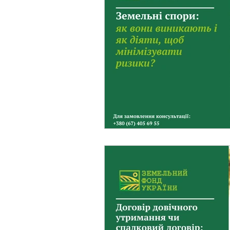
Фермерське господарст
Новини земельного зако
Нормативно-грошова оці
Сервітут
Державна ре
Загальні правові питання