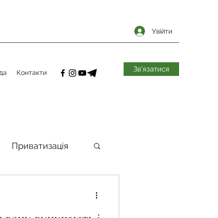
Увійти
Зв'язатися
да
Контакти
Приватизація
самоврядування