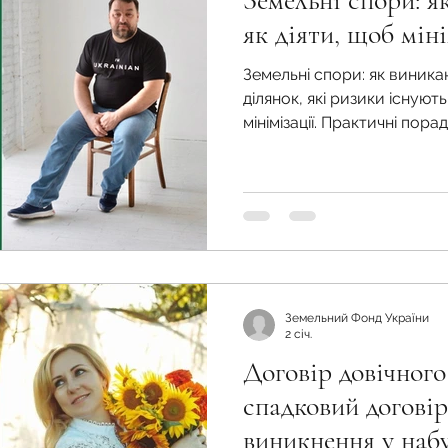
Земельні спори: я
во
Спадкування земельної ділянки
як діяти, щоб мін
Земельні спори: як виник
нодавства
Земельні питання
Військова слу
ділянок, які ризики існують
мінімізації. Практичні пора
нка
Суд
Будівництво
Встановлення меж
єстрація земельних прав
Юридичні питання у
Земельний Фонд України
2 січ.
Договір довічног
спадковий догові
виникнення у наб