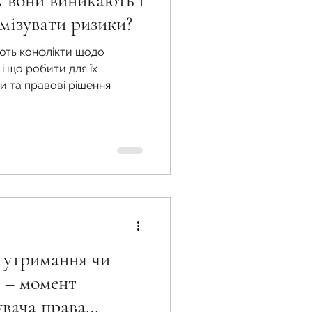
к вони виникають і
імізувати ризики?
ають конфлікти щодо
жба
 і що робити для їх
ди та правові рішення
 земельної ділянки
 воєнний час
о утримання чи
р – момент
увача права