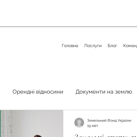
Головна
Послуги
Блог
Коман
я
Орендні відносини
Документи на землю
стосовно земельної сфери
Органи місцевого 
Земельний Фонд України
19 квіт.