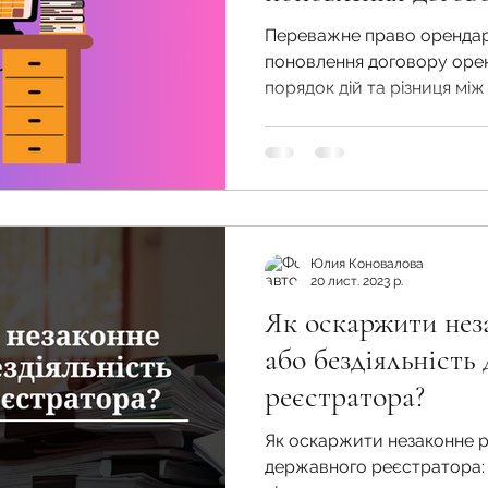
різниця?
Переважне право орендар
поновлення договору орен
порядок дій та різниця мі
Юлия Коновалова
20 лист. 2023 р.
Як оскаржити нез
або бездіяльність
реєстратора?
Як оскаржити незаконне рі
державного реєстратора: 