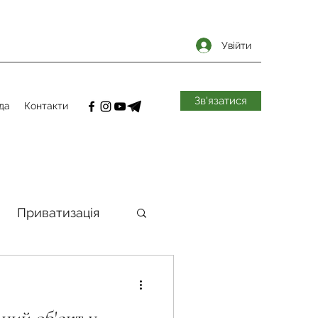
Увійти
Зв'язатися
да
Контакти
Приватизація
самоврядування