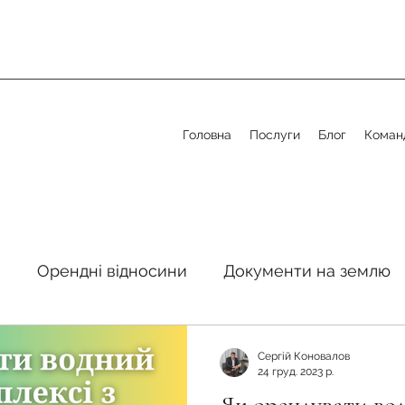
Головна
Послуги
Блог
Коман
я
Орендні відносини
Документи на землю
стосовно земельної сфери
Органи місцевого 
Сергій Коновалов
24 груд. 2023 р.