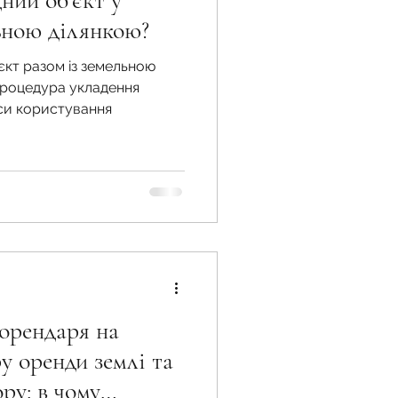
ний об'єкт у
ьною ділянкою?
єкт разом із земельною
жба
 процедура укладення
си користування
 земельної ділянки
 воєнний час
орендаря на
у оренди землі та
ру: в чому