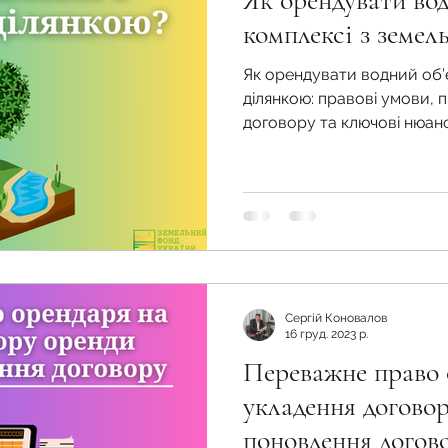
Як орендувати вод
во
Спадкування земельної ділянки
комплексі з земел
Як орендувати водний об’
нодавства
Земельні питання
Військова слу
ділянкою: правові умови,
договору та ключові нюан
нка
Суд
Будівництво
Встановлення меж
єстрація земельних прав
Юридичні питання у
Сергій Коновалов
16 груд. 2023 р.
Переважне право 
укладення договор
поновлення догово