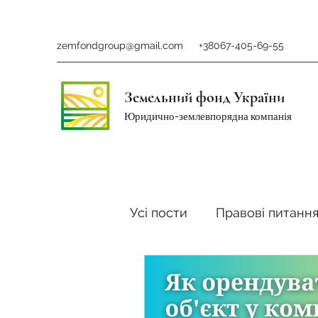
zemfondgroup@gmail.com
+38067-405-69-55
Земельний фонд України
Юридично-землевпорядна компанія
Усі пости
Правові питанн
Ринок землі
Податки 