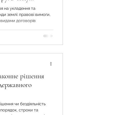
я на укладення та
ди землі: правові вимоги,
ж видами договорів
аконне рішення
 державного
шення чи бездіяльність
порядок, строки та