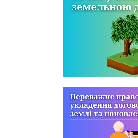
Фермерське господарст
Новини земельного зако
Нормативно-грошова оці
Сервітут
Державна ре
Загальні правові питання